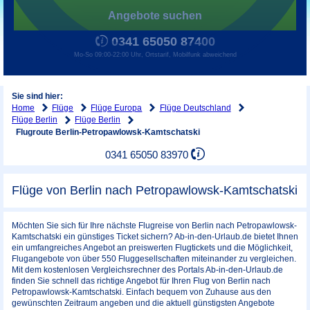
Angebote suchen
0341 65050 87400
Mo-So 09:00-22:00 Uhr, Ortstarif, Mobilfunk abweichend
Sie sind hier:
Home
Flüge
Flüge Europa
Flüge Deutschland
Flüge Berlin
Flüge Berlin
Flugroute Berlin-Petropawlowsk-Kamtschatski
0341 65050 83970
Flüge von Berlin nach Petropawlowsk-Kamtschatski
Möchten Sie sich für Ihre nächste Flugreise von Berlin nach Petropawlowsk-
Kamtschatski ein günstiges Ticket sichern? Ab-in-den-Urlaub.de bietet Ihnen
ein umfangreiches Angebot an preiswerten Flugtickets und die Möglichkeit,
Flugangebote von über 550 Fluggesellschaften miteinander zu vergleichen.
Mit dem kostenlosen Vergleichsrechner des Portals Ab-in-den-Urlaub.de
finden Sie schnell das richtige Angebot für Ihren Flug von Berlin nach
Petropawlowsk-Kamtschatski. Einfach bequem von Zuhause aus den
gewünschten Zeitraum angeben und die aktuell günstigsten Angebote