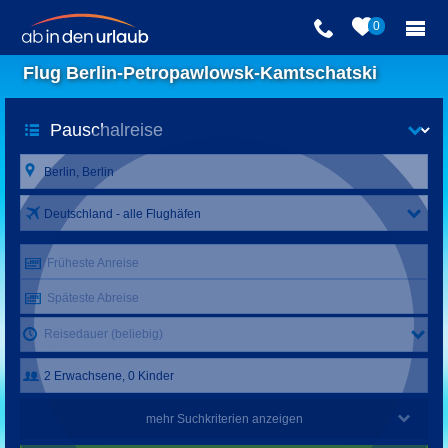
0
Flug Berlin-Petropawlowsk-Kamtschatski
Deutschland - alle Flughäfen
Früheste Anreise
Späteste Abreise
Reisedauer (beliebig)
mehr Suchkriterien anzeigen