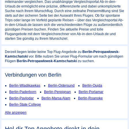
miteinander vergleichen. Das unabhängige Vergleichsportal Ab-in-den-
Urlaub.de ermöglicht eine präzise, differenzierte und dabei unkomplizierte
Suche nach Ihrem Wunschflug. Durch eine zeitnahe Preisermittlung sind Sie
stets auf der sicheren Seite bei der Auswahl Ihres Fluges. Ob für spontane
Trips oder lange im Vorfeld geplante Reisen – über das Vergleichsportal Ab-
in-den-Urlaub.de lassen sich die verschiedensten Flüge zu außerordentlich
günstigen Preisen buchen. Finden Sie aktuelle Preise und tolle
Flugangebote mit dem Vergleichsrechner von Ab-in-den-Urlaub.de und
starten Sie günstig zu Ihrem Wunschziel.
Derzeit liegen leider keine Top Flug-Angebote zu
Berlin-Petropawlowsk-
Kamtschatski
vor. Bitte nutzen Sie unser Flug-Formular um nach günstigen
Flügen
Berlin-Petropawlowsk-Kamtschatski
zu suchen.
Verbindungen von Berlin
Berlin-Wladikawkas
Berlin-Ostersund
Berlin-Oujda
Berlin-Paderborn
Berlin-Perpignan
Berlin-Porlamar
Berlin-Pavlodar
Berlin-Marsa Alam
Berlin-Roanoke
Berlin-State College
Alle anzeigen
Hol dir Top Angebote direkt in dein