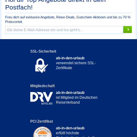
Postfach!
Freu dich auf exklusive Angebote, Reise-Deals, Gutschein-Aktionen und bis zu 70 %
Preisvorteil.
SSL-Sicherheit
ab-in-den-urlaub
verwendet sichere SSL-
Zertifikate
Mitgliedschaft
ab-in-den-urlaub
ist Mitglied im Deutschen
ReiseVerband
PCI Zertifikat
ab-in-den-urlaub
erfüllt höchste