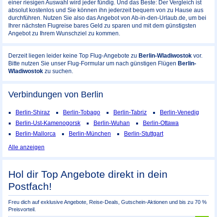
einer riesigen Auswahl wird jeder fündig. Und das Beste: Der Vergleich ist
absolut kostenlos und Sie können ihn jederzeit bequem von zu Hause aus
durchführen. Nutzen Sie also das Angebot von Ab-in-den-Urlaub.de, um bei
Ihrer nächsten Flugreise bares Geld zu sparen und mit dem günstigsten
Angebot zu Ihrem Wunschziel zu kommen.
Derzeit liegen leider keine Top Flug-Angebote zu
Berlin-Wladiwostok
vor.
Bitte nutzen Sie unser Flug-Formular um nach günstigen Flügen
Berlin-
Wladiwostok
zu suchen.
Verbindungen von Berlin
Berlin-Shiraz
Berlin-Tobago
Berlin-Tabriz
Berlin-Venedig
Berlin-Ust-Kamenogorsk
Berlin-Wuhan
Berlin-Ottawa
Berlin-Mallorca
Berlin-München
Berlin-Stuttgart
Alle anzeigen
Hol dir Top Angebote direkt in dein
Postfach!
Freu dich auf exklusive Angebote, Reise-Deals, Gutschein-Aktionen und bis zu 70 %
Preisvorteil.