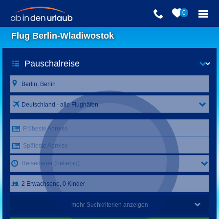
0
Flug Berlin-Wladiwostok
Deutschland - alle Flughäfen
Früheste Anreise
Späteste Abreise
Reisedauer (beliebig)
mehr Suchkriterien anzeigen