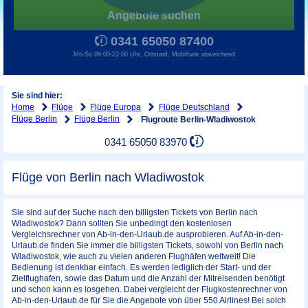
Angebote suchen
0341 65050 87400
Mo-So 09:00-22:00 Uhr, Ortstarif, Mobilfunk abweichend
Sie sind hier:
Home
Flüge
Flüge Europa
Flüge Deutschland
Flüge Berlin
Flüge Berlin
Flugroute Berlin-Wladiwostok
0341 65050 83970
Flüge von Berlin nach Wladiwostok
Sie sind auf der Suche nach den billigsten Tickets von Berlin nach
Wladiwostok? Dann sollten Sie unbedingt den kostenlosen
Vergleichsrechner von Ab-in-den-Urlaub.de ausprobieren. Auf Ab-in-den-
Urlaub.de finden Sie immer die billigsten Tickets, sowohl von Berlin nach
Wladiwostok, wie auch zu vielen anderen Flughäfen weltweit! Die
Bedienung ist denkbar einfach. Es werden lediglich der Start- und der
Zielflughafen, sowie das Datum und die Anzahl der Mitreisenden benötigt
und schon kann es losgehen. Dabei vergleicht der Flugkostenrechner von
Ab-in-den-Urlaub.de für Sie die Angebote von über 550 Airlines! Bei solch