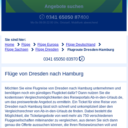
Angebote suchen
0341 65050 87400
Mo-So 09:00-22:00 Uhr, Ortstarif, Mobilfunk abweichend
Sie sind hier:
Home
Flüge
Flüge Europa
Flüge Deutschland
Flüge Sachsen
Flüge Dresden
Flugroute Dresden-Hamburg
0341 65050 83970
Flüge von Dresden nach Hamburg
Möchten Sie eine Flugreise von Dresden nach Hamburg unternehmen und
benötigen noch ein günstiges Flugticket dafür? Dann nutzen Sie die
kostenlosen Vergleichsmöglichkeiten des Reiseportals Ab-in-den-Urlaub.de,
um das preiswerteste Angebot zu ermitteln. Ein Ticket für eine Reise von
Dresden nach Hamburg lässt sich schnell und unkompliziert über den
Vergleichsrechner von Ab-in-den-Urlaub.de finden. Dabei besteht die
Möglichkeit, die Ticketangebote von weit mehr als 750 verschiedenen
Fluggesellschaften miteinander zu vergleichen, aus denen Sie sich dann
genau die Offerte aussuchen können, die Ihren Reisewünschen voll und