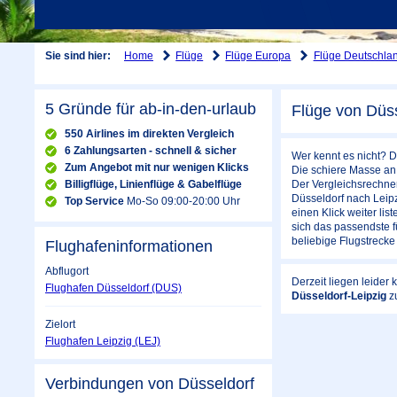
Home
Flüge
Flüge Europa
Flüge Deutschla
Sie sind hier:
5 Gründe für ab-in-den-urlaub
Flüge von Düss
550 Airlines im direkten Vergleich
6 Zahlungsarten - schnell & sicher
Wer kennt es nicht? D
Zum Angebot mit nur wenigen Klicks
Die schiere Masse an 
Billigflüge, Linienflüge & Gabelflüge
Der Vergleichsrechner
Düsseldorf nach Leipz
Top Service
Mo-So 09:00-20:00 Uhr
einen Klick weiter li
sich das passendste f
beliebige Flugstrecke
Flughafeninformationen
Abflugort
Derzeit liegen leider
Flughafen Düsseldorf (DUS)
Düsseldorf-Leipzig
z
Zielort
Flughafen Leipzig (LEJ)
Verbindungen von Düsseldorf