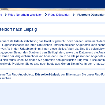
nd
Flüge Nordrhein-Westfalen
Flüge Düsseldorf
Flugroute Düsseldorf
eldorf nach Leipzig
er nächste Urlaub steht bevor, das Hotel ist gebucht, doch bei der Suche nach d
Fluggesellschaften mit ihren zahlreichen unterschiedlichen Angeboten kann schnel
 von Ab-in-den-Urlaub.de nimmt Ihnen diese lästige Arbeit ab. Sind Sie beispiels
ig, geben Sie nur den Start- und den Zielflughafen, sowie das Datum und die Anza
stet Ihnen der Vergleichsrechner von Ab-in-den-Urlaub.de alle passenden Angebote 
ür sich raussuchen. So finden Sie garantiert den günstigsten Flug von Düsseldorf n
 weltweit! Probieren Sie es also noch heute aus. Gehen Sie auf Ab-in-den-Urlaub.
 keine Top Flug-Angebote zu
Düsseldorf-Leipzig
vor. Bitte nutzen Sie unser Flug-
u suchen.