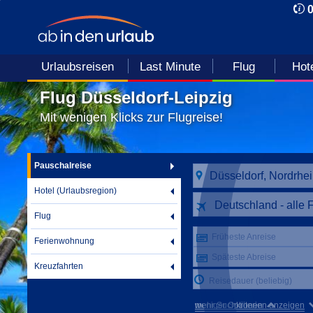
Urlaubsreisen
Last Minute
Flug
Hot
Flug Düsseldorf-Leipzig
Mit wenigen Klicks zur Flugreise!
Pauschalreise
Hotel (Urlaubsregion)
Deutschland - alle 
Flug
Früheste Anreise
Ferienwohnung
Späteste Abreise
Kreuzfahrten
Reisedauer (beliebig)
mehr Suchkriterien anzeigen
weniger Optionen