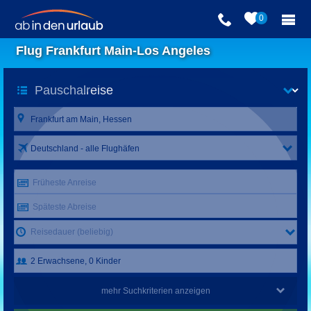
0
Flug Frankfurt Main-Los Angeles
Deutschland - alle Flughäfen
Früheste Anreise
Späteste Abreise
Reisedauer (beliebig)
mehr Suchkriterien anzeigen