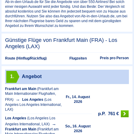
Ab-in-den-Urlaub.de für Sie die Angebote von über 550 Airlines! Bei solch
einer riesigen Auswahl wird jeder fündig. Und das Beste: Der Vergleich ist
absolut kostenlos und Sie können ihn jederzeit bequem von zu Hause aus
durchführen. Nutzen Sie also das Angebot von Ab-in-den-Urlaub.de, um bei
Ihrer nächsten Flugreise bares Geld zu sparen und mit dem günstigsten
Angebot zu Ihrem Wunschziel zu kommen.
Günstige Flüge von Frankfurt Main (FRA) - Los
Angeles (LAX)
Preis pro Person
Route (Hinflug/Rückflug)
Flugzeiten
1.
Angebot
Frankfurt am Main
(Frankfurt am
Main Internationaler Flughafen,
Fr., 14. August
FRA)
Los Angeles
(Los
2026
Angeles Los Angeles International,
LAX)
p.P.
761 €
Los Angeles
(Los Angeles Los
Angeles International, LAX)
So., 16. August
Frankfurt am Main
(Frankfurt am
2026