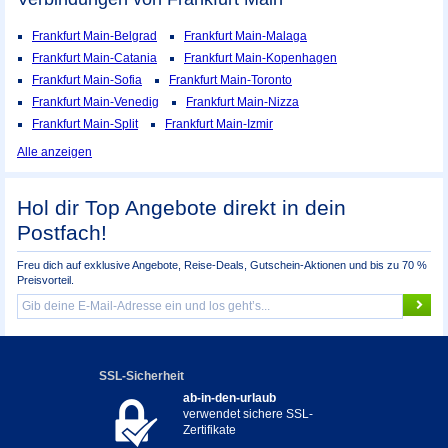
Frankfurt Main-Belgrad
Frankfurt Main-Malaga
Frankfurt Main-Catania
Frankfurt Main-Kopenhagen
Frankfurt Main-Sofia
Frankfurt Main-Toronto
Frankfurt Main-Venedig
Frankfurt Main-Nizza
Frankfurt Main-Split
Frankfurt Main-Izmir
Alle anzeigen
Hol dir Top Angebote direkt in dein
Postfach!
Freu dich auf exklusive Angebote, Reise-Deals, Gutschein-Aktionen und bis zu 70 %
Preisvorteil.
SSL-Sicherheit
ab-in-den-urlaub
verwendet sichere SSL-
Zertifikate