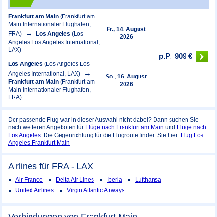
Frankfurt am Main
(Frankfurt am
Main Internationaler Flughafen,
Fr., 14. August
FRA)
Los Angeles
(Los
2026
Angeles Los Angeles International,
LAX)
p.P.
909 €
Los Angeles
(Los Angeles Los
Angeles International, LAX)
So., 16. August
Frankfurt am Main
(Frankfurt am
2026
Main Internationaler Flughafen,
FRA)
Der passende Flug war in dieser Auswahl nicht dabei? Dann suchen Sie
nach weiteren Angeboten für
Flüge nach Frankfurt am Main
und
Flüge nach
Los Angeles
. Die Gegenrichtung für die Flugroute finden Sie hier:
Flug Los
Angeles-Frankfurt Main
Airlines für FRA - LAX
Air France
Delta Air Lines
Iberia
Lufthansa
United Airlines
Virgin Atlantic Airways
Verbindungen von Frankfurt Main