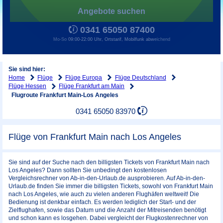
Angebote suchen
0341 65050 87400
Mo-So 09:00-22:00 Uhr, Ortstarif, Mobilfunk abweichend
Sie sind hier:
Home
Flüge
Flüge Europa
Flüge Deutschland
Flüge Hessen
Flüge Frankfurt am Main
Flugroute Frankfurt Main-Los Angeles
0341 65050 83970
Flüge von Frankfurt Main nach Los Angeles
Sie sind auf der Suche nach den billigsten Tickets von Frankfurt Main nach
Los Angeles? Dann sollten Sie unbedingt den kostenlosen
Vergleichsrechner von Ab-in-den-Urlaub.de ausprobieren. Auf Ab-in-den-
Urlaub.de finden Sie immer die billigsten Tickets, sowohl von Frankfurt Main
nach Los Angeles, wie auch zu vielen anderen Flughäfen weltweit! Die
Bedienung ist denkbar einfach. Es werden lediglich der Start- und der
Zielflughafen, sowie das Datum und die Anzahl der Mitreisenden benötigt
und schon kann es losgehen. Dabei vergleicht der Flugkostenrechner von