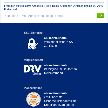
Freu dich auf exklusive Angebote, Reise-Deals, Gutschein-Aktionen und bis zu 70 %
Preisvorteil.
SSL-Sicherheit
ab-in-den-urlaub
verwendet sichere SSL-
Zertifikate
Mitgliedschaft
ab-in-den-urlaub
ist Mitglied im Deutschen
ReiseVerband
PCI Zertifikat
ab-in-den-urlaub
erfüllt höchste
Sicherheitsstandards für
Kreditkartenzahlungen