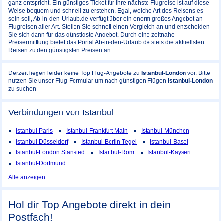
ganz entspricht. Ein günstiges Ticket für Ihre nächste Flugreise ist auf diese
Weise bequem und schnell zu erstehen. Egal, welche Art des Reisens es
sein soll, Ab-in-den-Urlaub.de verfügt über ein enorm großes Angebot an
Flugreisen aller Art. Stellen Sie schnell einen Vergleich an und entscheiden
Sie sich dann für das günstigste Angebot. Durch eine zeitnahe
Preisermittlung bietet das Portal Ab-in-den-Urlaub.de stets die aktuellsten
Reisen zu den günstigsten Preisen an.
Derzeit liegen leider keine Top Flug-Angebote zu
Istanbul-London
vor. Bitte
nutzen Sie unser Flug-Formular um nach günstigen Flügen
Istanbul-London
zu suchen.
Verbindungen von Istanbul
Istanbul-Paris
Istanbul-Frankfurt Main
Istanbul-München
Istanbul-Düsseldorf
Istanbul-Berlin Tegel
Istanbul-Basel
Istanbul-London Stansted
Istanbul-Rom
Istanbul-Kayseri
Istanbul-Dortmund
Alle anzeigen
Hol dir Top Angebote direkt in dein
Postfach!