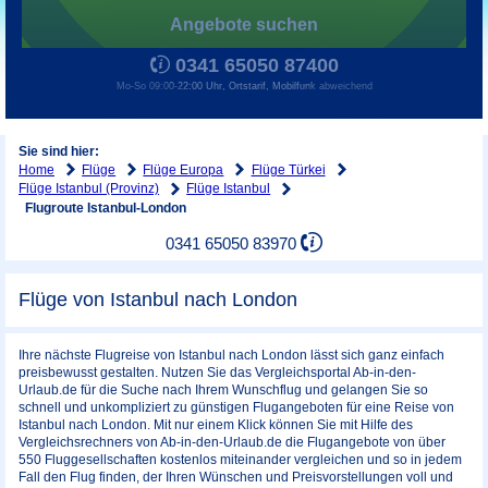
Angebote suchen
0341 65050 87400
Mo-So 09:00-22:00 Uhr, Ortstarif, Mobilfunk abweichend
Sie sind hier:
Home
Flüge
Flüge Europa
Flüge Türkei
Flüge Istanbul (Provinz)
Flüge Istanbul
Flugroute Istanbul-London
0341 65050 83970
Flüge von Istanbul nach London
Ihre nächste Flugreise von Istanbul nach London lässt sich ganz einfach
preisbewusst gestalten. Nutzen Sie das Vergleichsportal Ab-in-den-
Urlaub.de für die Suche nach Ihrem Wunschflug und gelangen Sie so
schnell und unkompliziert zu günstigen Flugangeboten für eine Reise von
Istanbul nach London. Mit nur einem Klick können Sie mit Hilfe des
Vergleichsrechners von Ab-in-den-Urlaub.de die Flugangebote von über
550 Fluggesellschaften kostenlos miteinander vergleichen und so in jedem
Fall den Flug finden, der Ihren Wünschen und Preisvorstellungen voll und