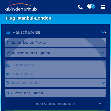
0
Flug Istanbul-London
Deutschland - alle Flughäfen
Früheste Anreise
Späteste Abreise
Reisedauer (beliebig)
mehr Suchkriterien anzeigen