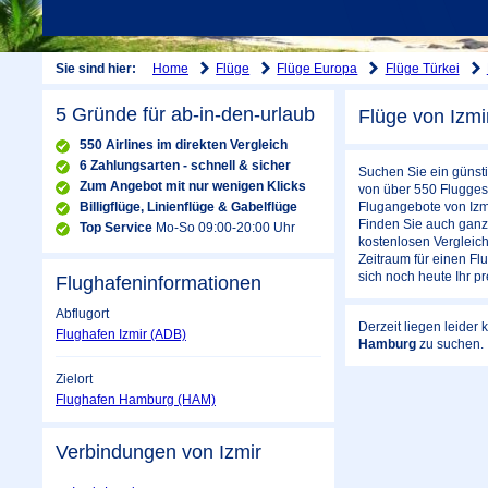
Home
Flüge
Flüge Europa
Flüge Türkei
Sie sind hier:
5 Gründe für ab-in-den-urlaub
Flüge von Izm
550 Airlines im direkten Vergleich
6 Zahlungsarten - schnell & sicher
Suchen Sie ein günsti
Zum Angebot mit nur wenigen Klicks
von über 550 Fluggese
Billigflüge, Linienflüge & Gabelflüge
Flugangebote von Izm
Finden Sie auch ganz 
Top Service
Mo-So 09:00-20:00 Uhr
kostenlosen Vergleich
Zeitraum für einen F
sich noch heute Ihr p
Flughafeninformationen
Abflugort
Derzeit liegen leider
Flughafen Izmir (ADB)
Hamburg
zu suchen.
Zielort
Flughafen Hamburg (HAM)
Verbindungen von Izmir