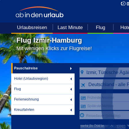
Urlaubsreisen
Last Minute
Flug
Hot
Flug Izmir-Hamburg
Mit wenigen Klicks zur Flugreise!
Pauschalreise
Hotel (Urlaubsregion)
Deutschland - alle 
Flug
Früheste Anreise
Ferienwohnung
Späteste Abreise
Kreuzfahrten
Reisedauer (beliebig)
mehr Suchkriterien anzeigen
weniger Optionen