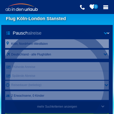
0
Flug Köln-London Stansted
Deutschland - alle Flughäfen
Früheste Anreise
Späteste Abreise
Reisedauer (beliebig)
mehr Suchkriterien anzeigen