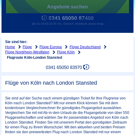
Angebote suchen
0341 65050 87400
Mo-So 09:00-22:00 Uhr, Ortstarif, Mobilfunk abweichend
Sie sind hier:
Home
Flüge
Flüge Europa
Flüge Deutschland
Flüge Nordrhein-Westfalen
Flüge Köln
Flugroute Köln-London Stansted
0341 65050 83970
Flüge von Köln nach London Stansted
Sie sind auf der Suche nach einem günstigen Ticket für Ihre Flugreise von
Köln nach London Stansted? Mit nur einem Klick können Sie mit dem
kostenlosen Vergleichsrechner Ihr günstigstes Flugangebot auswählen.
Vergleichen Sie mit mit Ab-in-den-Urlaub.de die Flugangebote von über 550
Fluggesellschaften und wählen Sie Ihr passendstes Angebot von Köln nach
London Stansted. Finden Sie mit unserem Portal den günstigsten Zeitraum
für einen Flug zu Ihrem Wunschziel. Mit den aktuellen und besten Preisen
finden sie den preiwertesten Flug nach London Stansted mit nur einem