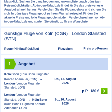
Mausklick. Suchen Sie ganz bequem und unkompliziert nach günstigen
Reisemöglichkeiten. Ab-in-den-Urlaub.de findet für Sie das preiswerteste
Angebot schnell heraus. Vergleichen Sie die Flugangebote und sichern Sie
sich Ihr günstiges Flugangebot zu Ihrem Wunschreiseziel. Finden Sie
aktuelle Preise und tolle Flugangebote mit dem Vergleichsrechner von Ab-
in-den-Urlaub.de und starten Sie günstig zu Ihrem Wunschziel.
Günstige Flüge von Köln (CGN) - London Stansted
(STN)
Preis pro Person
Route (Hinflug/Rückflug)
Flugzeiten
1.
Angebot
Köln Bonn
(Köln Bonn Flughafen
Do., 13. August
Konrad Adenauer, CGN)
2026
London
(London Flughafen
Stansted, LON)
p.P.
180 €
London
(London Flughafen
So., 16. August
Stansted, LON)
Köln Bonn
2026
(Köln Bonn Flughafen Konrad
Adenauer, CGN)