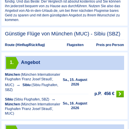
fündig. Und das Beste: Der Vergleich ist absolut kostenlos und Sie können
ihn jederzeit bequem von zu Hause aus durchführen. Nutzen Sie also das
Angebot von Ab-in-den-Urlaub.de, um bei Ihrer nächsten Flugreise bares
Geld zu sparen und mit dem günstigsten Angebot zu Ihrem Wunschziel zu
kommen.
Günstige Flüge von München (MUC) - Sibiu (SBZ)
Preis pro Person
Route (Hinflug/Rückflug)
Flugzeiten
1.
Angebot
München
(München Internationaler
Flughafen 'Franz Josef Strauß',
Sa., 15. August
2026
MUC)
Sibiu
(Sibiu Flughafen,
SBZ)
p.P.
456 €
Sibiu
(Sibiu Flughafen, SBZ)
So., 16. August
München
(München Internationaler
2026
Flughafen 'Franz Josef Strauß',
MUC)