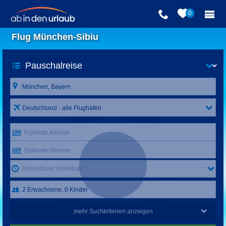
0
Flug München-Sibiu
Deutschland - alle Flughäfen
Früheste Anreise
Späteste Abreise
Reisedauer (beliebig)
mehr Suchkriterien anzeigen