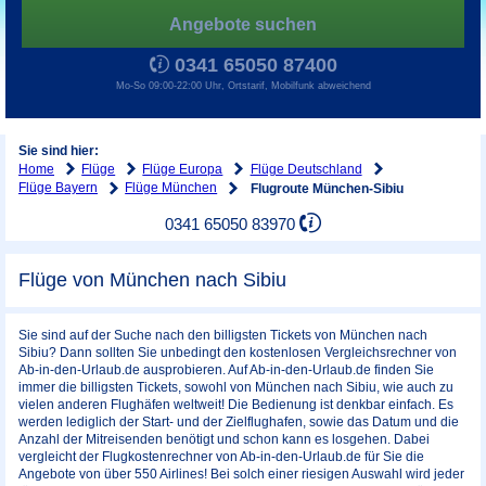
Angebote suchen
0341 65050 87400
Mo-So 09:00-22:00 Uhr, Ortstarif, Mobilfunk abweichend
Sie sind hier:
Home
Flüge
Flüge Europa
Flüge Deutschland
Flüge Bayern
Flüge München
Flugroute München-Sibiu
0341 65050 83970
Flüge von München nach Sibiu
Sie sind auf der Suche nach den billigsten Tickets von München nach
Sibiu? Dann sollten Sie unbedingt den kostenlosen Vergleichsrechner von
Ab-in-den-Urlaub.de ausprobieren. Auf Ab-in-den-Urlaub.de finden Sie
immer die billigsten Tickets, sowohl von München nach Sibiu, wie auch zu
vielen anderen Flughäfen weltweit! Die Bedienung ist denkbar einfach. Es
werden lediglich der Start- und der Zielflughafen, sowie das Datum und die
Anzahl der Mitreisenden benötigt und schon kann es losgehen. Dabei
vergleicht der Flugkostenrechner von Ab-in-den-Urlaub.de für Sie die
Angebote von über 550 Airlines! Bei solch einer riesigen Auswahl wird jeder