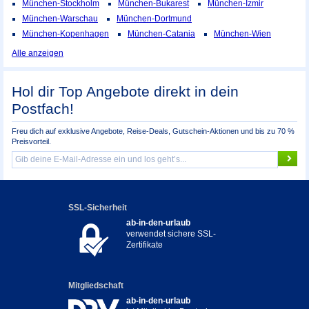
München-Stockholm
München-Bukarest
München-Izmir
München-Warschau
München-Dortmund
München-Kopenhagen
München-Catania
München-Wien
Alle anzeigen
Hol dir Top Angebote direkt in dein
Postfach!
Freu dich auf exklusive Angebote, Reise-Deals, Gutschein-Aktionen und bis zu 70 %
Preisvorteil.
SSL-Sicherheit
ab-in-den-urlaub
verwendet sichere SSL-
Zertifikate
Mitgliedschaft
ab-in-den-urlaub