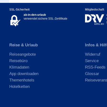
SSL-Sicherheit
Mitgliedschaft
ab-in-den-urlaub
verwendet sichere SSL-Zertifikate
Reise & Urlaub
Infos & Hilf
Reiseangebote
Widerruf
Reisebüro
Service
Klimadaten
RSS-Feeds
App downloaden
Glossar
Themenhotels
Reiseverans
Hotelketten