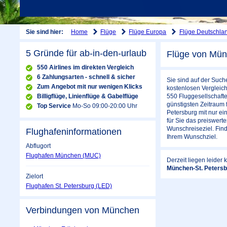
Home
Flüge
Flüge Europa
Flüge Deutschla
Sie sind hier:
5 Gründe für ab-in-den-urlaub
Flüge von Mün
550 Airlines im direkten Vergleich
6 Zahlungsarten - schnell & sicher
Sie sind auf der Such
Zum Angebot mit nur wenigen Klicks
kostenlosen Vergleich
Billigflüge, Linienflüge & Gabelflüge
550 Fluggesellschaft
günstigsten Zeitraum 
Top Service
Mo-So 09:00-20:00 Uhr
Petersburg mit nur e
für Sie das preiswert
Wunschreiseziel. Find
Flughafeninformationen
Ihrem Wunschziel.
Abflugort
Flughafen München (MUC)
Derzeit liegen leider
München-St. Peters
Zielort
Flughafen St. Petersburg (LED)
Verbindungen von München