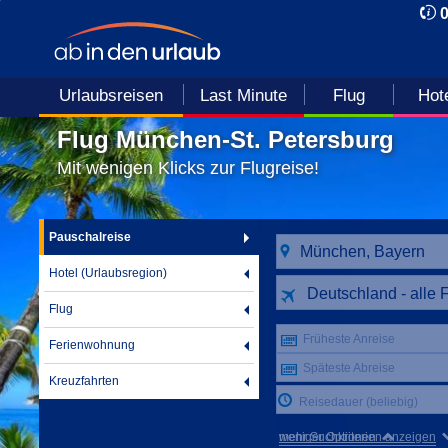
Urlaubsreisen
Last Minute
Flug
Hot
Flug München-St. Petersburg
Mit wenigen Klicks zur Flugreise!
Pauschalreise
Hotel (Urlaubsregion)
Deutschland - alle 
Flug
Früheste Anreise
Ferienwohnung
Späteste Abreise
Kreuzfahrten
Reisedauer (beliebig)
mehr Suchkriterien anzeigen
weniger Optionen