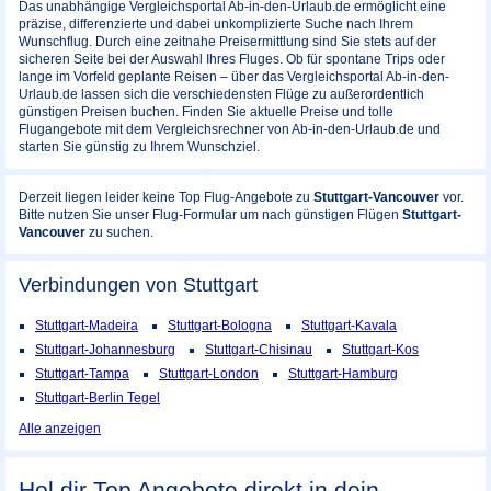
Das unabhängige Vergleichsportal Ab-in-den-Urlaub.de ermöglicht eine
präzise, differenzierte und dabei unkomplizierte Suche nach Ihrem
Wunschflug. Durch eine zeitnahe Preisermittlung sind Sie stets auf der
sicheren Seite bei der Auswahl Ihres Fluges. Ob für spontane Trips oder
lange im Vorfeld geplante Reisen – über das Vergleichsportal Ab-in-den-
Urlaub.de lassen sich die verschiedensten Flüge zu außerordentlich
günstigen Preisen buchen. Finden Sie aktuelle Preise und tolle
Flugangebote mit dem Vergleichsrechner von Ab-in-den-Urlaub.de und
starten Sie günstig zu Ihrem Wunschziel.
Derzeit liegen leider keine Top Flug-Angebote zu
Stuttgart-Vancouver
vor.
Bitte nutzen Sie unser Flug-Formular um nach günstigen Flügen
Stuttgart-
Vancouver
zu suchen.
Verbindungen von Stuttgart
Stuttgart-Madeira
Stuttgart-Bologna
Stuttgart-Kavala
Stuttgart-Johannesburg
Stuttgart-Chisinau
Stuttgart-Kos
Stuttgart-Tampa
Stuttgart-London
Stuttgart-Hamburg
Stuttgart-Berlin Tegel
Alle anzeigen
Hol dir Top Angebote direkt in dein