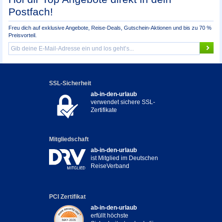
Postfach!
Freu dich auf exklusive Angebote, Reise-Deals, Gutschein-Aktionen und bis zu 70 %
Preisvorteil.
SSL-Sicherheit
ab-in-den-urlaub
verwendet sichere SSL-
Zertifikate
Mitgliedschaft
ab-in-den-urlaub
ist Mitglied im Deutschen
ReiseVerband
PCI Zertifikat
ab-in-den-urlaub
erfüllt höchste