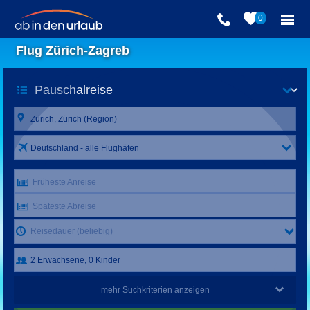
0
Flug Zürich-Zagreb
Deutschland - alle Flughäfen
Früheste Anreise
Späteste Abreise
Reisedauer (beliebig)
mehr Suchkriterien anzeigen