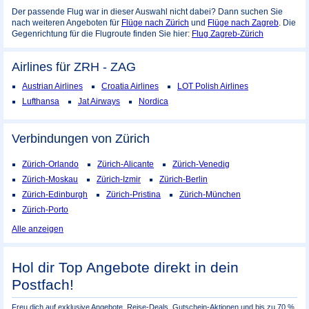
Der passende Flug war in dieser Auswahl nicht dabei? Dann suchen Sie
nach weiteren Angeboten für
Flüge nach Zürich
und
Flüge nach Zagreb
. Die
Gegenrichtung für die Flugroute finden Sie hier:
Flug Zagreb-Zürich
Airlines für ZRH - ZAG
Austrian Airlines
Croatia Airlines
LOT Polish Airlines
Lufthansa
Jat Airways
Nordica
Verbindungen von Zürich
Zürich-Orlando
Zürich-Alicante
Zürich-Venedig
Zürich-Moskau
Zürich-Izmir
Zürich-Berlin
Zürich-Edinburgh
Zürich-Pristina
Zürich-München
Zürich-Porto
Alle anzeigen
Hol dir Top Angebote direkt in dein
Postfach!
Freu dich auf exklusive Angebote, Reise-Deals, Gutschein-Aktionen und bis zu 70 %