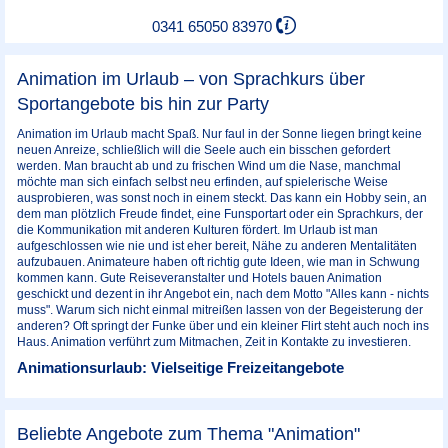
0341 65050 83970
Animation im Urlaub – von Sprachkurs über
Sportangebote bis hin zur Party
Animation im Urlaub macht Spaß. Nur faul in der Sonne liegen bringt keine
neuen Anreize, schließlich will die Seele auch ein bisschen gefordert
werden. Man braucht ab und zu frischen Wind um die Nase, manchmal
möchte man sich einfach selbst neu erfinden, auf spielerische Weise
ausprobieren, was sonst noch in einem steckt. Das kann ein Hobby sein, an
dem man plötzlich Freude findet, eine Funsportart oder ein Sprachkurs, der
die Kommunikation mit anderen Kulturen fördert. Im Urlaub ist man
aufgeschlossen wie nie und ist eher bereit, Nähe zu anderen Mentalitäten
aufzubauen. Animateure haben oft richtig gute Ideen, wie man in Schwung
kommen kann. Gute Reiseveranstalter und Hotels bauen Animation
geschickt und dezent in ihr Angebot ein, nach dem Motto "Alles kann - nichts
muss". Warum sich nicht einmal mitreißen lassen von der Begeisterung der
anderen? Oft springt der Funke über und ein kleiner Flirt steht auch noch ins
Haus. Animation verführt zum Mitmachen, Zeit in Kontakte zu investieren.
Animationsurlaub: Vielseitige Freizeitangebote
Beliebte Angebote zum Thema "Animation"