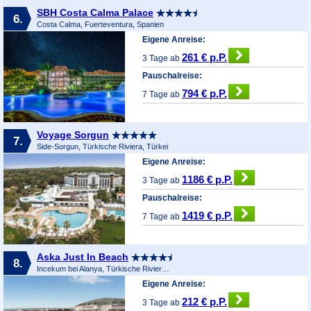
SBH Costa Calma Palace
6.
Costa Calma, Fuerteventura, Spanien
Eigene Anreise:
261 € p.P.
3 Tage ab
Pauschalreise:
794 € p.P.
7 Tage ab
Voyage Sorgun
7.
Side-Sorgun, Türkische Riviera, Türkei
Eigene Anreise:
1186 € p.P.
3 Tage ab
Pauschalreise:
1419 € p.P.
7 Tage ab
Aska Just In Beach
8.
Incekum bei Alanya, Türkische Riviera, Türkei
Eigene Anreise:
212 € p.P.
3 Tage ab