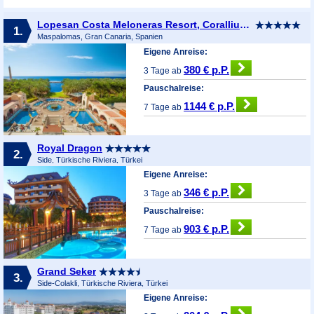
Lopesan Costa Meloneras Resort, Corallium Spa & Casino
1.
Maspalomas, Gran Canaria, Spanien
Eigene Anreise:
380 € p.P.
3 Tage ab
Pauschalreise:
1144 € p.P.
7 Tage ab
Royal Dragon
2.
Side, Türkische Riviera, Türkei
Eigene Anreise:
346 € p.P.
3 Tage ab
Pauschalreise:
903 € p.P.
7 Tage ab
Grand Seker
3.
Side-Colakli, Türkische Riviera, Türkei
Eigene Anreise: