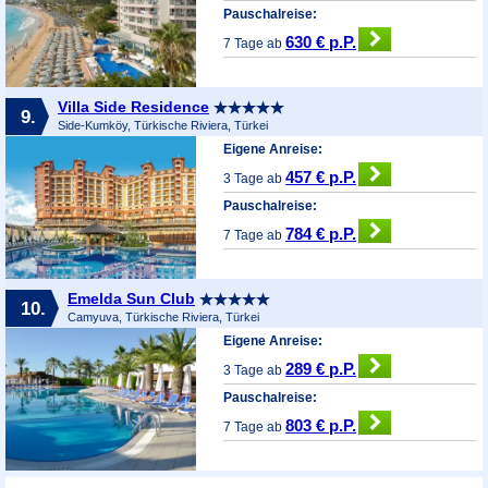
Pauschalreise:
630 € p.P.
7 Tage ab
Villa Side Residence
9.
Side-Kumköy, Türkische Riviera, Türkei
Eigene Anreise:
457 € p.P.
3 Tage ab
Pauschalreise:
784 € p.P.
7 Tage ab
Emelda Sun Club
10.
Camyuva, Türkische Riviera, Türkei
Eigene Anreise:
289 € p.P.
3 Tage ab
Pauschalreise:
803 € p.P.
7 Tage ab