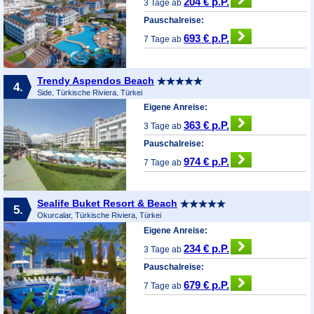
204 € p.P.
3 Tage ab
Pauschalreise:
693 € p.P.
7 Tage ab
Trendy Aspendos Beach
4.
Side, Türkische Riviera, Türkei
Eigene Anreise:
363 € p.P.
3 Tage ab
Pauschalreise:
974 € p.P.
7 Tage ab
Sealife Buket Resort & Beach
5.
Okurcalar, Türkische Riviera, Türkei
Eigene Anreise:
234 € p.P.
3 Tage ab
Pauschalreise:
679 € p.P.
7 Tage ab