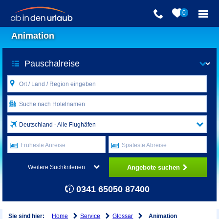
0
Animation
Deutschland - Alle Flughäfen
Früheste Anreise
Späteste Abreise
Angebote suchen
Weitere Suchkriterien
0341 65050 87400
Home
Service
Glossar
Sie sind hier:
Animation