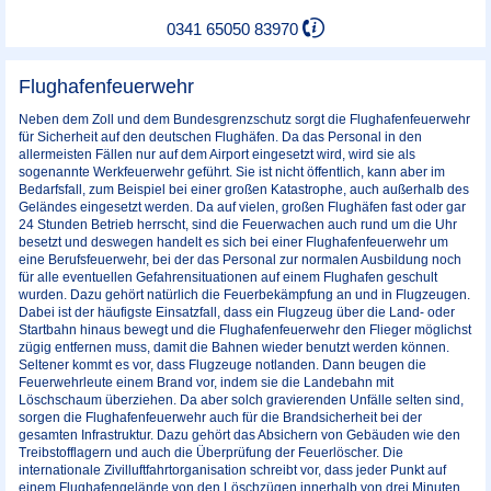
0341 65050 83970
Flughafenfeuerwehr
Neben dem Zoll und dem Bundesgrenzschutz sorgt die Flughafenfeuerwehr
für Sicherheit auf den deutschen Flughäfen. Da das Personal in den
allermeisten Fällen nur auf dem Airport eingesetzt wird, wird sie als
sogenannte Werkfeuerwehr geführt. Sie ist nicht öffentlich, kann aber im
Bedarfsfall, zum Beispiel bei einer großen Katastrophe, auch außerhalb des
Geländes eingesetzt werden. Da auf vielen, großen Flughäfen fast oder gar
24 Stunden Betrieb herrscht, sind die Feuerwachen auch rund um die Uhr
besetzt und deswegen handelt es sich bei einer Flughafenfeuerwehr um
eine Berufsfeuerwehr, bei der das Personal zur normalen Ausbildung noch
für alle eventuellen Gefahrensituationen auf einem Flughafen geschult
wurden. Dazu gehört natürlich die Feuerbekämpfung an und in Flugzeugen.
Dabei ist der häufigste Einsatzfall, dass ein Flugzeug über die Land- oder
Startbahn hinaus bewegt und die Flughafenfeuerwehr den Flieger möglichst
zügig entfernen muss, damit die Bahnen wieder benutzt werden können.
Seltener kommt es vor, dass Flugzeuge notlanden. Dann beugen die
Feuerwehrleute einem Brand vor, indem sie die Landebahn mit
Löschschaum überziehen. Da aber solch gravierenden Unfälle selten sind,
sorgen die Flughafenfeuerwehr auch für die Brandsicherheit bei der
gesamten Infrastruktur. Dazu gehört das Absichern von Gebäuden wie den
Treibstofflagern und auch die Überprüfung der Feuerlöscher. Die
internationale Zivilluftfahrtorganisation schreibt vor, dass jeder Punkt auf
einem Flughafengelände von den Löschzügen innerhalb von drei Minuten