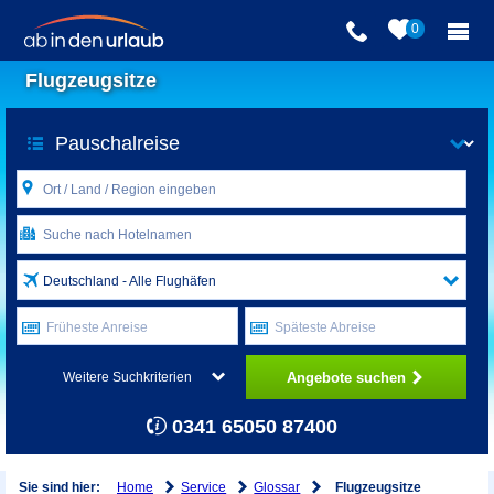
0
Flugzeugsitze
Deutschland - Alle Flughäfen
Früheste Anreise
Späteste Abreise
Angebote suchen
Weitere Suchkriterien
0341 65050 87400
Home
Service
Glossar
Sie sind hier:
Flugzeugsitze