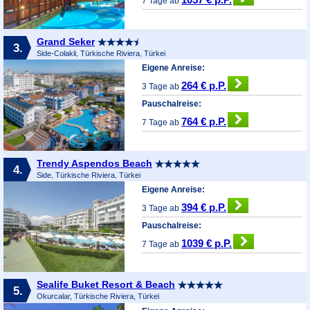
7 Tage ab
Grand Seker
3.
Side-Colakli, Türkische Riviera, Türkei
Eigene Anreise:
264 € p.P.
3 Tage ab
Pauschalreise:
764 € p.P.
7 Tage ab
Trendy Aspendos Beach
4.
Side, Türkische Riviera, Türkei
Eigene Anreise:
394 € p.P.
3 Tage ab
Pauschalreise:
1039 € p.P.
7 Tage ab
Sealife Buket Resort & Beach
5.
Okurcalar, Türkische Riviera, Türkei