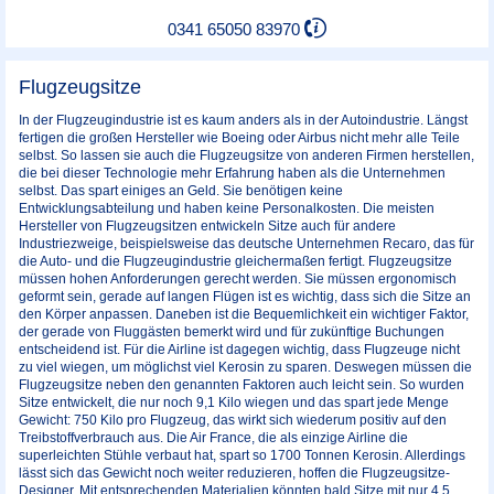
0341 65050 83970
Flugzeugsitze
In der Flugzeugindustrie ist es kaum anders als in der Autoindustrie. Längst
fertigen die großen Hersteller wie Boeing oder Airbus nicht mehr alle Teile
selbst. So lassen sie auch die Flugzeugsitze von anderen Firmen herstellen,
die bei dieser Technologie mehr Erfahrung haben als die Unternehmen
selbst. Das spart einiges an Geld. Sie benötigen keine
Entwicklungsabteilung und haben keine Personalkosten. Die meisten
Hersteller von Flugzeugsitzen entwickeln Sitze auch für andere
Industriezweige, beispielsweise das deutsche Unternehmen Recaro, das für
die Auto- und die Flugzeugindustrie gleichermaßen fertigt. Flugzeugsitze
müssen hohen Anforderungen gerecht werden. Sie müssen ergonomisch
geformt sein, gerade auf langen Flügen ist es wichtig, dass sich die Sitze an
den Körper anpassen. Daneben ist die Bequemlichkeit ein wichtiger Faktor,
der gerade von Fluggästen bemerkt wird und für zukünftige Buchungen
entscheidend ist. Für die Airline ist dagegen wichtig, dass Flugzeuge nicht
zu viel wiegen, um möglichst viel Kerosin zu sparen. Deswegen müssen die
Flugzeugsitze neben den genannten Faktoren auch leicht sein. So wurden
Sitze entwickelt, die nur noch 9,1 Kilo wiegen und das spart jede Menge
Gewicht: 750 Kilo pro Flugzeug, das wirkt sich wiederum positiv auf den
Treibstoffverbrauch aus. Die Air France, die als einzige Airline die
superleichten Stühle verbaut hat, spart so 1700 Tonnen Kerosin. Allerdings
lässt sich das Gewicht noch weiter reduzieren, hoffen die Flugzeugsitze-
Designer. Mit entsprechenden Materialien könnten bald Sitze mit nur 4,5