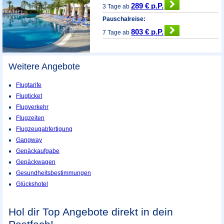
289 € p.P.
3 Tage ab
Pauschalreise:
803 € p.P.
7 Tage ab
Weitere Angebote
Flugtarife
Flugticket
Flugverkehr
Flugzeiten
Flugzeugabfertigung
Gangway
Gepäckaufgabe
Gepäckwagen
Gesundheitsbestimmungen
Glückshotel
Hol dir Top Angebote direkt in dein