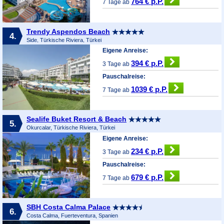
764 € p.P.
7 Tage ab
Trendy Aspendos Beach
4.
Side, Türkische Riviera, Türkei
Eigene Anreise:
394 € p.P.
3 Tage ab
Pauschalreise:
1039 € p.P.
7 Tage ab
Sealife Buket Resort & Beach
5.
Okurcalar, Türkische Riviera, Türkei
Eigene Anreise:
234 € p.P.
3 Tage ab
Pauschalreise:
679 € p.P.
7 Tage ab
SBH Costa Calma Palace
6.
Costa Calma, Fuerteventura, Spanien