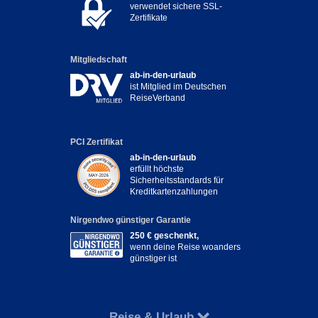
verwendet sichere SSL-
Zertifikate
Mitgliedschaft
ab-in-den-urlaub
ist Mitglied im Deutschen
ReiseVerband
PCI Zertifikat
ab-in-den-urlaub
erfüllt höchste
Sicherheitsstandards für
Kreditkartenzahlungen
Nirgendwo günstiger Garantie
250 € geschenkt,
wenn deine Reise woanders
günstiger ist
Reise & Urlaub