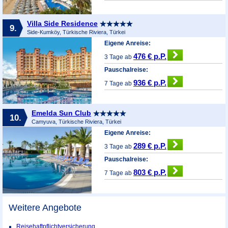
Villa Side Residence
9.
Side-Kumköy, Türkische Riviera, Türkei
Eigene Anreise:
476 € p.P.
3 Tage ab
Pauschalreise:
936 € p.P.
7 Tage ab
Emelda Sun Club
10.
Camyuva, Türkische Riviera, Türkei
Eigene Anreise:
289 € p.P.
3 Tage ab
Pauschalreise:
803 € p.P.
7 Tage ab
Weitere Angebote
Reisehaftpflichtversicherung