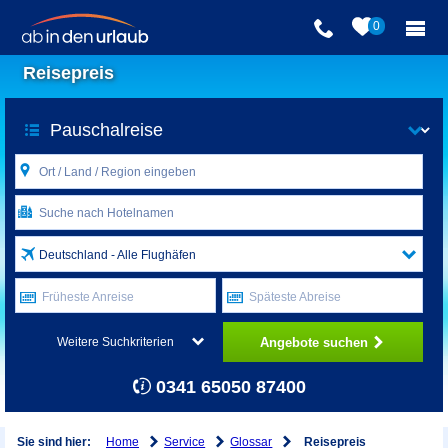
0
Reisepreis
Deutschland - Alle Flughäfen
Früheste Anreise
Späteste Abreise
Angebote suchen
Weitere Suchkriterien
0341 65050 87400
Home
Service
Glossar
Sie sind hier:
Reisepreis