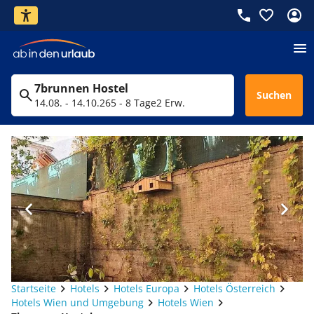
7brunnen Hostel
Suchen
14.08. - 14.10.26
5 - 8 Tage
2 Erw.
Startseite
Hotels
Hotels Europa
Hotels Österreich
Hotels Wien und Umgebung
Hotels Wien