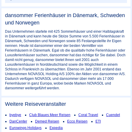
dansommer Ferienhäuser in Dänemark, Schweden
und Norwegen
Das Unternehmen startete mit 425 Sommerhäuser und einer Halbtagskraft
in Dänemark und kann heute die Stolze Summe von 5.500 Ferienhäuser in
Dänemark, Schweden und Norwegen sowie 85 Festangestellte ihr Eigen
nennen. Heute ist dansommer einer der besten Vermittler von
Ferienhäusern in Dänemark. Egal ob die qualitativ hohe Ferienhäuser oder
Luxusferienhäuser suchen, dansommer hat das richtige für Sie dabei. Doch
damit nicht genug, dansommer bietet Ihnen seit 2001 auch
Luxusferienhäuser in Norddeutschland sowie die Möglichkeit in einem
Schloss in Frankreich zu übernachten. Ebenso im Jahr 2001 erstand das
Unternehmen NOVASOL Holding A/S 100% der Aktien von dansommer A/S.
Dadurch verfügen NOVASOL und dansommer über mehr als 17.000
Ferienhäuser in ganz Europa, wobei beide Marken NOVASOL und
dansommer weitergeführt werden.
Weitere Reiseveranstalter
byebye
Club Blaues Meer Reisen
Coral Travel
Cuendet
DanCenter
Demed Reisen
Ecco Reisen
ETI
Eurowings Holidays
Expedia