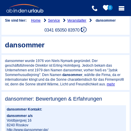
0
Home
Service
Veranstalter
Sie sind hier:
dansommer
0341 65050 83970
dansommer
dansommer wurde 1976 von Niels Nymark gegründet. Der
geschäftsführende Direktor ist Erling Holmbjerg. Jedoch bekam das
Unternehmen erst 1979 den Namen dansommer, vorher hieß es "Jydsk
Sommerhusudlejning". Den Namen
dansommer
, wählte die Firma, da er
internationaler klingt und da die Sonne charakteristisch für das Firmenprofil
ist, denn die Sonne strahlt Wärme, Licht und Freundlichkeit aus.
mehr
dansommer: Bewertungen & Erfahrungen
dansommer Kontakt:
dansommer a/s
Voldbjergvej 16
8240
Risskov
http://www.dansommer.de/