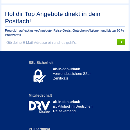
Hol dir Top Angebote direkt in dein
Postfach!
Freu dich auf exklusive Angebote, Reise-Deals, Gutschein-Aktionen und bis zu 70 %
Preisvorteil.
SSL-Sicherheit
ab-in-den-urlaub
verwendet sichere SSL-
Zertifikate
Mitgliedschaft
ab-in-den-urlaub
ist Mitglied im Deutschen
ReiseVerband
PCI Zertifikat