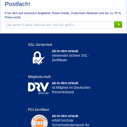
Postfach!
Freu dich auf exklusive Angebote, Reise-Deals, Gutschein-Aktionen und bis zu 70 %
Preisvorteil.
SSL-Sicherheit
ab-in-den-urlaub
verwendet sichere SSL-
Zertifikate
Mitgliedschaft
ab-in-den-urlaub
ist Mitglied im Deutschen
ReiseVerband
PCI Zertifikat
ab-in-den-urlaub
erfüllt höchste
Sicherheitsstandards für