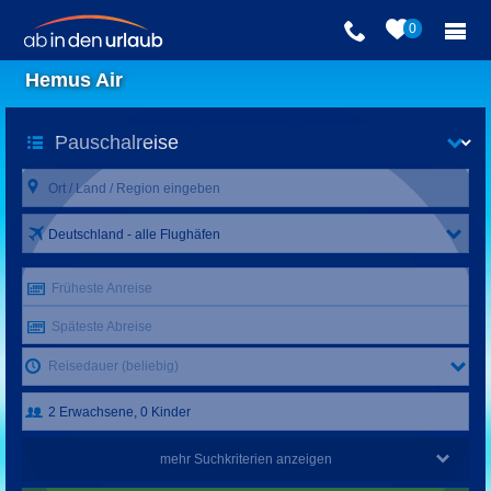
0
Hemus Air
Deutschland - alle Flughäfen
Früheste Anreise
Späteste Abreise
Reisedauer (beliebig)
mehr Suchkriterien anzeigen