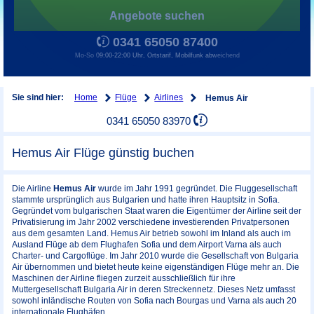
Angebote suchen
0341 65050 87400
Mo-So 09:00-22:00 Uhr, Ortstarif, Mobilfunk abweichend
Home
Flüge
Airlines
Sie sind hier:
Hemus Air
0341 65050 83970
Hemus Air Flüge günstig buchen
Die Airline
Hemus Air
wurde im Jahr 1991 gegründet. Die Fluggesellschaft
stammte ursprünglich aus Bulgarien und hatte ihren Hauptsitz in Sofia.
Gegründet vom bulgarischen Staat waren die Eigentümer der Airline seit der
Privatisierung im Jahr 2002 verschiedene investierenden Privatpersonen
aus dem gesamten Land. Hemus Air betrieb sowohl im Inland als auch im
Ausland Flüge ab dem Flughafen Sofia und dem Airport Varna als auch
Charter- und Cargoflüge. Im Jahr 2010 wurde die Gesellschaft von Bulgaria
Air übernommen und bietet heute keine eigenständigen Flüge mehr an. Die
Maschinen der Airline fliegen zurzeit ausschließlich für ihre
Muttergesellschaft Bulgaria Air in deren Streckennetz. Dieses Netz umfasst
sowohl inländische Routen von Sofia nach Bourgas und Varna als auch 20
internationale Flughäfen.