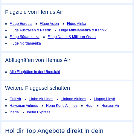
Flugziele von Hemus Air
Flüge Europa
Flüge Asien
Flüge Afrika
Flüge Australien & Pazifik
Flüge Mittelamerika & Karibik
Flüge Südamerika
Flüge Naher & Mittlerer Osten
Flüge Nordamerika
Abflughäfen von Hemus Air
Alle Flughäfen in der Übersicht
Weitere Fluggesellschaften
Gulf Air
Hahn Air Lines
Hainan Airlines
Hapag Lloyd
Hawaiian Airlines
Hong Kong Airlines
Hop!
Horizon Air
Iberia
Iberia Express
Hol dir Top Angebote direkt in dein