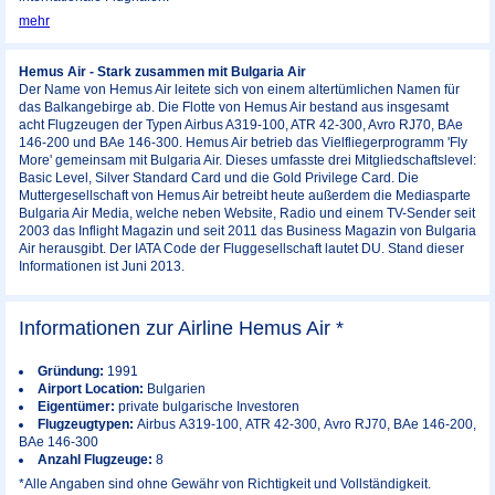
mehr
Hemus Air - Stark zusammen mit Bulgaria Air
Der Name von Hemus Air leitete sich von einem altertümlichen Namen für
das Balkangebirge ab. Die Flotte von Hemus Air bestand aus insgesamt
acht Flugzeugen der Typen Airbus A319-100, ATR 42-300, Avro RJ70, BAe
146-200 und BAe 146-300. Hemus Air betrieb das Vielfliegerprogramm 'Fly
More' gemeinsam mit Bulgaria Air. Dieses umfasste drei Mitgliedschaftslevel:
Basic Level, Silver Standard Card und die Gold Privilege Card. Die
Muttergesellschaft von Hemus Air betreibt heute außerdem die Mediasparte
Bulgaria Air Media, welche neben Website, Radio und einem TV-Sender seit
2003 das Inflight Magazin und seit 2011 das Business Magazin von Bulgaria
Air herausgibt. Der IATA Code der Fluggesellschaft lautet DU. Stand dieser
Informationen ist Juni 2013.
Informationen zur Airline Hemus Air *
Gründung:
1991
Airport Location:
Bulgarien
Eigentümer:
private bulgarische Investoren
Flugzeugtypen:
Airbus A319-100, ATR 42-300, Avro RJ70, BAe 146-200,
BAe 146-300
Anzahl Flugzeuge:
8
*Alle Angaben sind ohne Gewähr von Richtigkeit und Vollständigkeit.