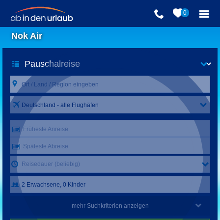
0
Nok Air
Deutschland - alle Flughäfen
Früheste Anreise
Späteste Abreise
Reisedauer (beliebig)
mehr Suchkriterien anzeigen