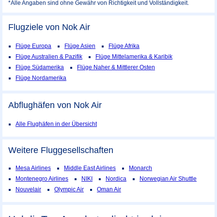
*Alle Angaben sind ohne Gewähr von Richtigkeit und Vollständigkeit.
Flugziele von Nok Air
Flüge Europa
Flüge Asien
Flüge Afrika
Flüge Australien & Pazifik
Flüge Mittelamerika & Karibik
Flüge Südamerika
Flüge Naher & Mittlerer Osten
Flüge Nordamerika
Abflughäfen von Nok Air
Alle Flughäfen in der Übersicht
Weitere Fluggesellschaften
Mesa Airlines
Middle East Airlines
Monarch
Montenegro Airlines
NIKI
Nordica
Norwegian Air Shuttle
Nouvelair
Olympic Air
Oman Air