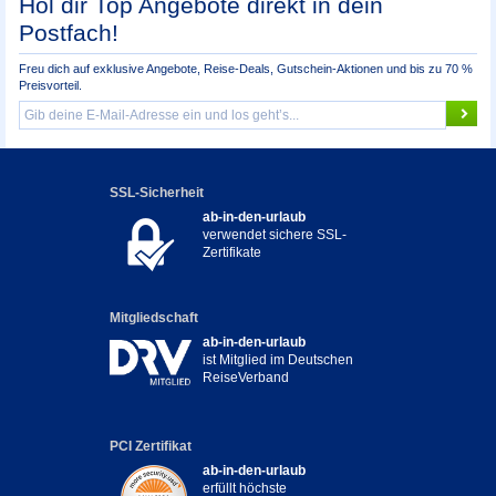
Hol dir Top Angebote direkt in dein
Postfach!
Freu dich auf exklusive Angebote, Reise-Deals, Gutschein-Aktionen und bis zu 70 %
Preisvorteil.
SSL-Sicherheit
ab-in-den-urlaub
verwendet sichere SSL-
Zertifikate
Mitgliedschaft
ab-in-den-urlaub
ist Mitglied im Deutschen
ReiseVerband
PCI Zertifikat
ab-in-den-urlaub
erfüllt höchste