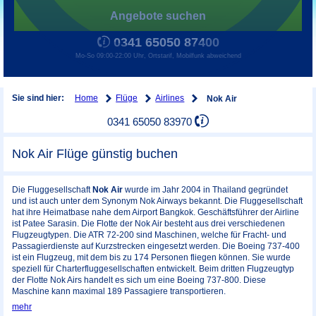
Angebote suchen
0341 65050 87400
Mo-So 09:00-22:00 Uhr, Ortstarif, Mobilfunk abweichend
Home
Flüge
Airlines
Sie sind hier:
Nok Air
0341 65050 83970
Nok Air Flüge günstig buchen
Die Fluggesellschaft
Nok Air
wurde im Jahr 2004 in Thailand gegründet
und ist auch unter dem Synonym Nok Airways bekannt. Die Fluggesellschaft
hat ihre Heimatbase nahe dem Airport Bangkok. Geschäftsführer der Airline
ist Patee Sarasin. Die Flotte der Nok Air besteht aus drei verschiedenen
Flugzeugtypen. Die ATR 72-200 sind Maschinen, welche für Fracht- und
Passagierdienste auf Kurzstrecken eingesetzt werden. Die Boeing 737-400
ist ein Flugzeug, mit dem bis zu 174 Personen fliegen können. Sie wurde
speziell für Charterfluggesellschaften entwickelt. Beim dritten Flugzeugtyp
der Flotte Nok Airs handelt es sich um eine Boeing 737-800. Diese
Maschine kann maximal 189 Passagiere transportieren.
mehr