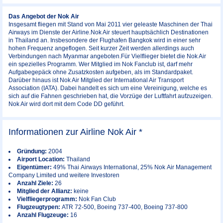
Das Angebot der Nok Air
Insgesamt fliegen mit Stand von Mai 2011 vier geleaste Maschinen der Thai
Airways im Dienste der Airline.Nok Air steuert hauptsächlich Destinationen
in Thailand an. Insbesondere der Flughafen Bangkok wird in einer sehr
hohen Frequenz angeflogen. Seit kurzer Zeit werden allerdings auch
Verbindungen nach Myanmar angeboten.Für Vielflieger bietet die Nok Air
ein spezielles Programm. Wer Mitglied im Nok Fanclub ist, darf mehr
Aufgabegepäck ohne Zusatzkosten aufgeben, als im Standardpaket.
Darüber hinaus ist Nok Air Mitglied der International Air Transport
Association (IATA). Dabei handelt es sich um eine Vereinigung, welche es
sich auf die Fahnen geschrieben hat, die Vorzüge der Luftfahrt aufzuzeigen.
Nok Air wird dort mit dem Code DD geführt.
Informationen zur Airline Nok Air *
Gründung:
2004
Airport Location:
Thailand
Eigentümer:
49% Thai Airways International, 25% Nok Air Management
Company Limited und weitere Investoren
Anzahl Ziele:
26
Mitglied der Allianz:
keine
Vielfliegerprogramm:
Nok Fan Club
Flugzeugtypen:
ATR 72-500, Boeing 737-400, Boeing 737-800
Anzahl Flugzeuge:
16