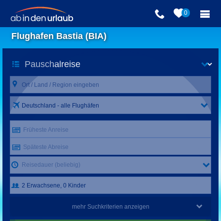
0
Flughafen Bastia (BIA)
Deutschland - alle Flughäfen
Früheste Anreise
Späteste Abreise
Reisedauer (beliebig)
mehr Suchkriterien anzeigen