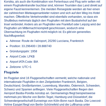
Korsika, als auch die Kombination von Ferienhaus und Flug sehr selten mit
einem Flughafentransfer buchbar sind, können Touristen das Land direkt auf
eigene Faust kennenlernen. Die meisten Reisegäste werden ab hier einen
der zahlreichen Mietwagenanbieter nutzen und sich auf den Weg ins Hotel
machen. Öffentliche Verkehrsmittel sind ebenfalls vorhanden, so dass ein
Shuttlebus mehrmals täglich den Flughafen mit dem Busbahnhof auf der
Insel verbindet. Anders als an Flughäfen wie Frankfurt oder Leipzig wird der
Flughafen um Mitternacht komplett geschlossen, wodurch eine
Übernachtung im Flughafen nicht möglich ist. Es gibt ein generelles
Nachtflugverbot.
Adresse: Route de l'aéroport, 20290 Lucciana, Frankreich
Position: 33.296400 / 28.888740
Gründungsjahr: 1958
Airport Code: LFKB
Airport IATA Code: BIA
Zeitzone: UTC+1
Flugziele
Im Flugplan sind 16 Fluggesellschaften vermerkt, welche nationale und
internationale Flughäfen in den Zielgebieten Frankreich, Belgien,
Deutschland, Großbritannien, Luxemburg, Marokko, Österreich, Schweden,
Schweiz und Spanien anfliegen. Viele Fluggesellschaften fliegen den
Aeroport Bastia-Poretta nonstop an. Germanwings fliegt beispielsweise
mehrmals pro Woche von Berlin-Tegel, Hamburg und Düsseldorf, die
Schwestergesellschaft Eurowings von Köln-Bonn nach Bastia. Die Lowcost-
Airline Easyjet fliegt von Berlin-Schönefeld und die Lufthansa unter