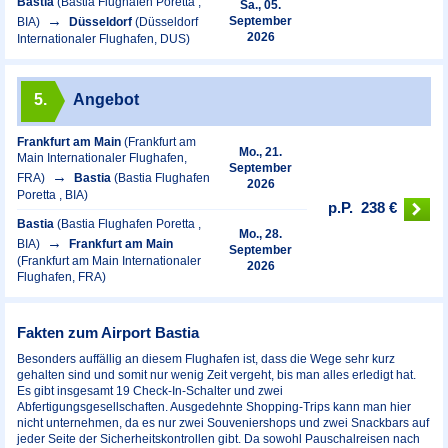
Bastia
(Bastia Flughafen Poretta ,
Sa., 05.
September
BIA)
Düsseldorf
(Düsseldorf
2026
Internationaler Flughafen, DUS)
5.
Angebot
Frankfurt am Main
(Frankfurt am
Mo., 21.
Main Internationaler Flughafen,
September
FRA)
Bastia
(Bastia Flughafen
2026
Poretta , BIA)
p.P.
238 €
Bastia
(Bastia Flughafen Poretta ,
Mo., 28.
BIA)
Frankfurt am Main
September
(Frankfurt am Main Internationaler
2026
Flughafen, FRA)
Fakten zum Airport Bastia
Besonders auffällig an diesem Flughafen ist, dass die Wege sehr kurz
gehalten sind und somit nur wenig Zeit vergeht, bis man alles erledigt hat.
Es gibt insgesamt 19 Check-In-Schalter und zwei
Abfertigungsgesellschaften. Ausgedehnte Shopping-Trips kann man hier
nicht unternehmen, da es nur zwei Souveniershops und zwei Snackbars auf
jeder Seite der Sicherheitskontrollen gibt. Da sowohl Pauschalreisen nach