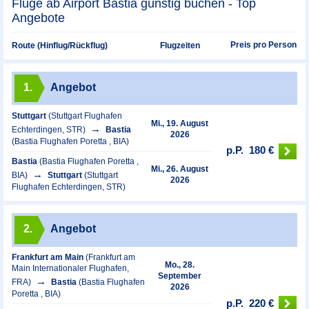
Flüge ab Airport Bastia günstig buchen - Top
Angebote
Preis pro Person
Route (Hinflug/Rückflug)
Flugzeiten
1.
Angebot
Stuttgart
(Stuttgart Flughafen
Mi., 19. August
Echterdingen, STR)
Bastia
2026
(Bastia Flughafen Poretta , BIA)
p.P.
180 €
Bastia
(Bastia Flughafen Poretta ,
Mi., 26. August
BIA)
Stuttgart
(Stuttgart
2026
Flughafen Echterdingen, STR)
2.
Angebot
Frankfurt am Main
(Frankfurt am
Mo., 28.
Main Internationaler Flughafen,
September
FRA)
Bastia
(Bastia Flughafen
2026
Poretta , BIA)
p.P.
220 €