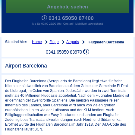
Angebote suchen
0341 65050 87400
Mo-So 09:00-22:00 Uhr, Ortstarif, Mobilfunk abweichend
Home
Flüge
Airports
Sie sind hier:
Flughafen Barcelona
0341 65050 83970
Airport Barcelona
Der Flughafen Barcelona (Aeropuerto de Barcelona) liegt etwa fünfzehn
Kilometer südwestlich von Barcelona auf dem Gebiet der Gemeinde El Prat
de Llobregat, im Osten von Spanien. Jedes Jahr werden in zwei Terminals
mehr als 40 Millionen Fluggäste abgefertigt. Nach dem Flughafen Madrid ist
er demnach der zweitgrößte Spaniens. Die meisten Passagiere reisen
innerhalb des Landes, aber Barcelona wird auch von vielen großen
europäischen Linien wie der Lufthansa und der KLM bedient. Auch
Billigfluggesellschaften wie Easy Jet starten und landen am Flughafen.
Zudem gibt es Transatlantikverbindungen nach Nord- und Südamerika.
Eröffnet wurde der Flughafen Barcelona im Jahr 1918. Der IATA-Code des
Flughafens lautet BCN.