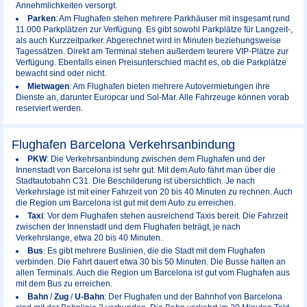
Annehmlichkeiten versorgt.
Parken
: Am Flughafen stehen mehrere Parkhäuser mit insgesamt rund
11.000 Parkplätzen zur Verfügung. Es gibt sowohl Parkplätze für Langzeit-,
als auch Kurzzeitparker. Abgerechnet wird in Minuten beziehungsweise
Tagessätzen. Direkt am Terminal stehen außerdem teurere VIP-Plätze zur
Verfügung. Ebenfalls einen Preisunterschied macht es, ob die Parkplätze
bewacht sind oder nicht.
Mietwagen
: Am Flughafen bieten mehrere Autovermietungen ihre
Dienste an, darunter Europcar und Sol-Mar. Alle Fahrzeuge können vorab
reserviert werden.
Flughafen Barcelona Verkehrsanbindung
PKW
: Die Verkehrsanbindung zwischen dem Flughafen und der
Innenstadt von Barcelona ist sehr gut. Mit dem Auto fährt man über die
Stadtautobahn C31. Die Beschilderung ist übersichtlich. Je nach
Verkehrslage ist mit einer Fahrzeit von 20 bis 40 Minuten zu rechnen. Auch
die Region um Barcelona ist gut mit dem Auto zu erreichen.
Taxi
: Vor dem Flughafen stehen ausreichend Taxis bereit. Die Fahrzeit
zwischen der Innenstadt und dem Flughafen beträgt, je nach
Verkehrslange, etwa 20 bis 40 Minuten.
Bus
: Es gibt mehrere Buslinien, die die Stadt mit dem Flughafen
verbinden. Die Fahrt dauert etwa 30 bis 50 Minuten. Die Busse halten an
allen Terminals. Auch die Region um Barcelona ist gut vom Flughafen aus
mit dem Bus zu erreichen.
Bahn
/
Zug
/
U-Bahn
: Der Flughafen und der Bahnhof von Barcelona