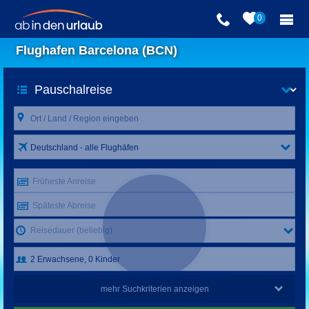
0
Flughafen Barcelona (BCN)
Deutschland - alle Flughäfen
Früheste Anreise
Späteste Abreise
Reisedauer (beliebig)
mehr Suchkriterien anzeigen