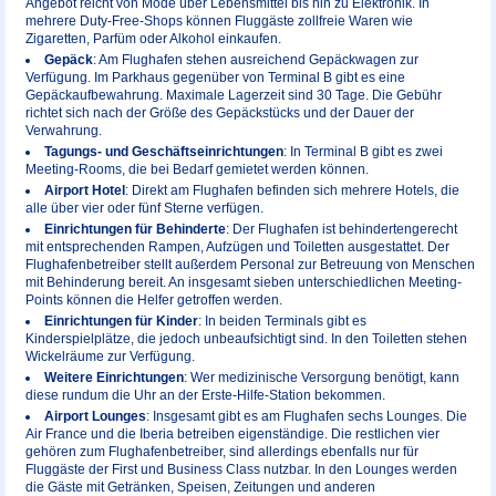
Angebot reicht von Mode über Lebensmittel bis hin zu Elektronik. In
mehrere Duty-Free-Shops können Fluggäste zollfreie Waren wie
Zigaretten, Parfüm oder Alkohol einkaufen.
Gepäck
: Am Flughafen stehen ausreichend Gepäckwagen zur
Verfügung. Im Parkhaus gegenüber von Terminal B gibt es eine
Gepäckaufbewahrung. Maximale Lagerzeit sind 30 Tage. Die Gebühr
richtet sich nach der Größe des Gepäckstücks und der Dauer der
Verwahrung.
Tagungs- und Geschäftseinrichtungen
: In Terminal B gibt es zwei
Meeting-Rooms, die bei Bedarf gemietet werden können.
Airport Hotel
: Direkt am Flughafen befinden sich mehrere Hotels, die
alle über vier oder fünf Sterne verfügen.
Einrichtungen für Behinderte
: Der Flughafen ist behindertengerecht
mit entsprechenden Rampen, Aufzügen und Toiletten ausgestattet. Der
Flughafenbetreiber stellt außerdem Personal zur Betreuung von Menschen
mit Behinderung bereit. An insgesamt sieben unterschiedlichen Meeting-
Points können die Helfer getroffen werden.
Einrichtungen für Kinder
: In beiden Terminals gibt es
Kinderspielplätze, die jedoch unbeaufsichtigt sind. In den Toiletten stehen
Wickelräume zur Verfügung.
Weitere Einrichtungen
: Wer medizinische Versorgung benötigt, kann
diese rundum die Uhr an der Erste-Hilfe-Station bekommen.
Airport Lounges
: Insgesamt gibt es am Flughafen sechs Lounges. Die
Air France und die Iberia betreiben eigenständige. Die restlichen vier
gehören zum Flughafenbetreiber, sind allerdings ebenfalls nur für
Fluggäste der First und Business Class nutzbar. In den Lounges werden
die Gäste mit Getränken, Speisen, Zeitungen und anderen