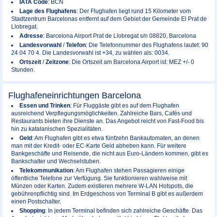
IATA Code
: BCN
Lage des Flughafens
: Der Flughafen liegt rund 15 Kilometer vom
Stadtzentrum Barcelonas entfernt auf dem Gebiet der Gemeinde El Prat de
Llobregat.
Adresse
: Barcelona Airport Prat de Llobregat s/n 08820, Barcelona
Landesvorwahl
/
Telefon
: Die Telefonnummer des Flughafens lautet: 90
24 04 70 4. Die Landesvorwahl ist +34, zu wählen als: 0034.
Ortszeit
/
Zeitzone
: Die Ortszeit am Barcelona Airport ist: MEZ +/- 0
Stunden.
Flughafeneinrichtungen Barcelona
Essen und Trinken
: Für Fluggäste gibt es auf dem Flughafen
ausreichend Verpflegungsmöglichkeiten. Zahlreiche Bars, Cafés und
Restaurants bieten ihre Dienste an. Das Angebot reicht von Fast-Food bis
hin zu katalanischen Spezialitäten.
Geld
: Am Flughafen gibt es etwa fünfzehn Bankautomaten, an denen
man mit der Kredit- oder EC-Karte Geld abheben kann. Für weitere
Bankgeschäfte und Reisende, die nicht aus Euro-Ländern kommen, gibt es
Bankschalter und Wechselstuben.
Telekommunikation
: Am Flughafen stehen Passagieren einige
öffentliche Telefone zur Verfügung. Sie funktionieren wahlweise mit
Münzen oder Karten. Zudem existieren mehrere W-LAN Hotspots, die
gebührenpflichtig sind. Im Erdgeschoss von Terminal B gibt es außerdem
einen Postschalter.
Shopping
: In jedem Terminal befinden sich zahlreiche Geschäfte. Das