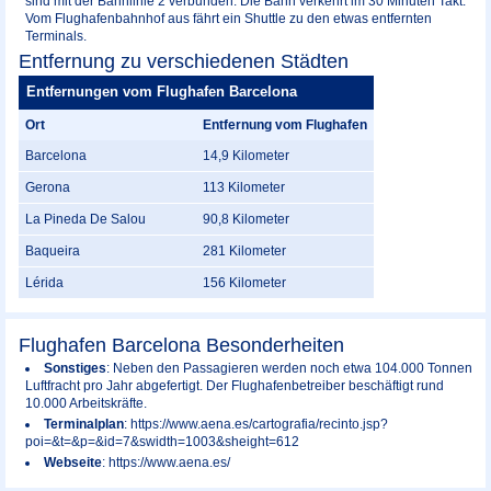
sind mit der Bahnlinie 2 verbunden. Die Bahn verkehrt im 30 Minuten Takt.
Vom Flughafenbahnhof aus fährt ein Shuttle zu den etwas entfernten
Terminals.
Entfernung zu verschiedenen Städten
Entfernungen vom Flughafen Barcelona
Ort
Entfernung vom Flughafen
Barcelona
14,9 Kilometer
Gerona
113 Kilometer
La Pineda De Salou
90,8 Kilometer
Baqueira
281 Kilometer
Lérida
156 Kilometer
Flughafen Barcelona Besonderheiten
Sonstiges
: Neben den Passagieren werden noch etwa 104.000 Tonnen
Luftfracht pro Jahr abgefertigt. Der Flughafenbetreiber beschäftigt rund
10.000 Arbeitskräfte.
Terminalplan
: https://www.aena.es/cartografia/recinto.jsp?
poi=&t=&p=&id=7&swidth=1003&sheight=612
Webseite
: https://www.aena.es/