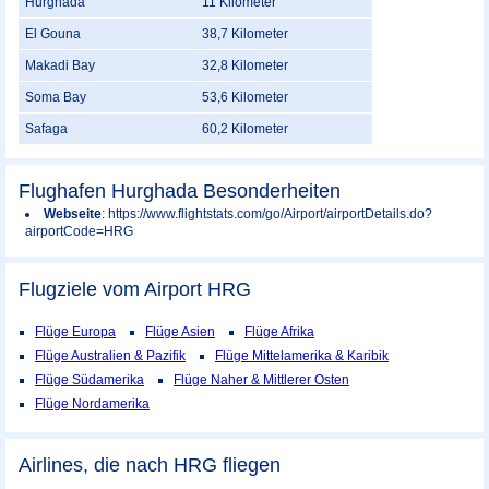
Hurghada
11 Kilometer
El Gouna
38,7 Kilometer
Makadi Bay
32,8 Kilometer
Soma Bay
53,6 Kilometer
Safaga
60,2 Kilometer
Flughafen Hurghada Besonderheiten
Webseite
: https://www.flightstats.com/go/Airport/airportDetails.do?
airportCode=HRG
Flugziele vom Airport
HRG
Flüge Europa
Flüge Asien
Flüge Afrika
Flüge Australien & Pazifik
Flüge Mittelamerika & Karibik
Flüge Südamerika
Flüge Naher & Mittlerer Osten
Flüge Nordamerika
Airlines, die nach HRG fliegen