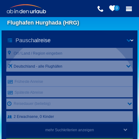
0
Flughafen Hurghada (HRG)
Deutschland - alle Flughäfen
Früheste Anreise
Späteste Abreise
Reisedauer (beliebig)
mehr Suchkriterien anzeigen