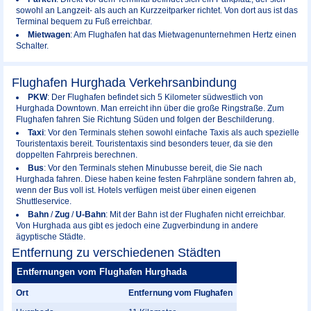
sowohl an Langzeit- als auch an Kurzzeitparker richtet. Von dort aus ist das
Terminal bequem zu Fuß erreichbar.
Mietwagen
: Am Flughafen hat das Mietwagenunternehmen Hertz einen
Schalter.
Flughafen Hurghada Verkehrsanbindung
PKW
: Der Flughafen befindet sich 5 Kilometer südwestlich von
Hurghada Downtown. Man erreicht ihn über die große Ringstraße. Zum
Flughafen fahren Sie Richtung Süden und folgen der Beschilderung.
Taxi
: Vor den Terminals stehen sowohl einfache Taxis als auch spezielle
Touristentaxis bereit. Touristentaxis sind besonders teuer, da sie den
doppelten Fahrpreis berechnen.
Bus
: Vor den Terminals stehen Minubusse bereit, die Sie nach
Hurghada fahren. Diese haben keine festen Fahrpläne sondern fahren ab,
wenn der Bus voll ist. Hotels verfügen meist über einen eigenen
Shuttleservice.
Bahn
/
Zug
/
U-Bahn
: Mit der Bahn ist der Flughafen nicht erreichbar.
Von Hurghada aus gibt es jedoch eine Zugverbindung in andere
ägyptische Städte.
Entfernung zu verschiedenen Städten
Entfernungen vom Flughafen Hurghada
Ort
Entfernung vom Flughafen