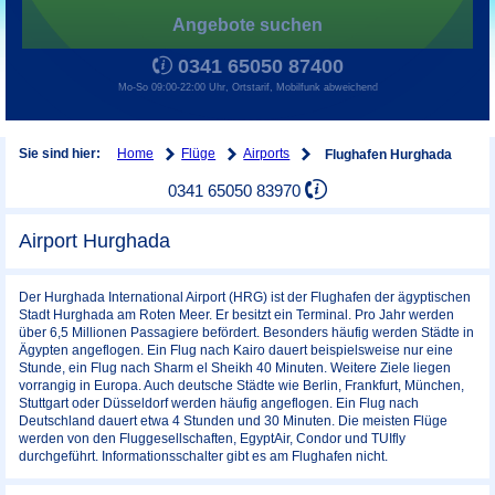
Angebote suchen
0341 65050 87400
Mo-So 09:00-22:00 Uhr, Ortstarif, Mobilfunk abweichend
Home
Flüge
Airports
Sie sind hier:
Flughafen Hurghada
0341 65050 83970
Airport Hurghada
Der Hurghada International Airport (HRG) ist der Flughafen der ägyptischen
Stadt Hurghada am Roten Meer. Er besitzt ein Terminal. Pro Jahr werden
über 6,5 Millionen Passagiere befördert. Besonders häufig werden Städte in
Ägypten angeflogen. Ein Flug nach Kairo dauert beispielsweise nur eine
Stunde, ein Flug nach Sharm el Sheikh 40 Minuten. Weitere Ziele liegen
vorrangig in Europa. Auch deutsche Städte wie Berlin, Frankfurt, München,
Stuttgart oder Düsseldorf werden häufig angeflogen. Ein Flug nach
Deutschland dauert etwa 4 Stunden und 30 Minuten. Die meisten Flüge
werden von den Fluggesellschaften, EgyptAir, Condor und TUIfly
durchgeführt. Informationsschalter gibt es am Flughafen nicht.