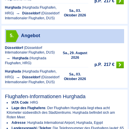
p.P.
217 €
Hurghada
(Hurghada Flughafen,
Sa., 03.
HRG)
Düsseldorf
(Düsseldorf
Oktober 2026
Internationaler Flughafen, DUS)
5.
Angebot
Düsseldorf
(Düsseldorf
Internationaler Flughafen, DUS)
Sa., 29. August
2026
Hurghada
(Hurghada
Flughafen, HRG)
p.P.
217 €
Hurghada
(Hurghada Flughafen,
Sa., 03.
HRG)
Düsseldorf
(Düsseldorf
Oktober 2026
Internationaler Flughafen, DUS)
Flughafen-Informationen Hurghada
IATA Code
: HRG
Lage des Flughafens
: Der Flughafen Hurghada liegt etwa acht
Kilometer südwestlich des Stadtzentrums. Hurghada befindet sich am
Roten Meer.
Adresse
: Hurghada International Airport, Hurghada, Egypt
Landesvorwahl
/
Telefon
: Die Telefonnummer des Flughafens lautet: 65