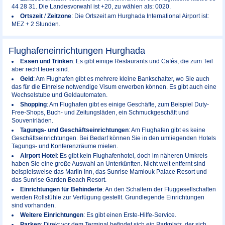
44 28 31. Die Landesvorwahl ist +20, zu wählen als: 0020.
Ortszeit
/
Zeitzone
: Die Ortszeit am Hurghada International Airport ist:
MEZ + 2 Stunden.
Flughafeneinrichtungen Hurghada
Essen und Trinken
: Es gibt einige Restaurants und Cafés, die zum Teil
aber recht teuer sind.
Geld
: Am Flughafen gibt es mehrere kleine Bankschalter, wo Sie auch
das für die Einreise notwendige Visum erwerben können. Es gibt auch eine
Wechselstube und Geldautomaten.
Shopping
: Am Flughafen gibt es einige Geschäfte, zum Beispiel Duty-
Free-Shops, Buch- und Zeitungsläden, ein Schmuckgeschäft und
Souvenirläden.
Tagungs- und Geschäftseinrichtungen
: Am Flughafen gibt es keine
Geschäftseinrichtungen. Bei Bedarf können Sie in den umliegenden Hotels
Tagungs- und Konferenzräume mieten.
Airport Hotel
: Es gibt kein Flughafenhotel, doch im näheren Umkreis
haben Sie eine große Auswahl an Unterkünften. Nicht weit entfernt sind
beispielsweise das Marlin Inn, das Sunrise Mamlouk Palace Resort und
das Sunrise Garden Beach Resort.
Einrichtungen für Behinderte
: An den Schaltern der Fluggesellschaften
werden Rollstühle zur Verfügung gestellt. Grundlegende Einrichtungen
sind vorhanden.
Weitere Einrichtungen
: Es gibt einen Erste-Hilfe-Service.
Parken
: Direkt vor dem Terminal befindet sich ein Parkplatz, der sich