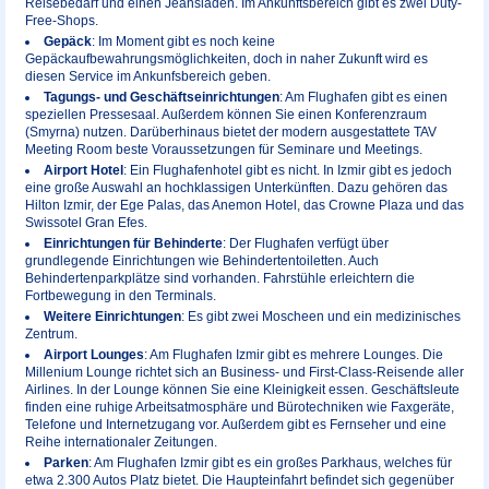
Reisebedarf und einen Jeansladen. Im Ankunftsbereich gibt es zwei Duty-
Free-Shops.
Gepäck
: Im Moment gibt es noch keine
Gepäckaufbewahrungsmöglichkeiten, doch in naher Zukunft wird es
diesen Service im Ankunfsbereich geben.
Tagungs- und Geschäftseinrichtungen
: Am Flughafen gibt es einen
speziellen Pressesaal. Außerdem können Sie einen Konferenzraum
(Smyrna) nutzen. Darüberhinaus bietet der modern ausgestattete TAV
Meeting Room beste Voraussetzungen für Seminare und Meetings.
Airport Hotel
: Ein Flughafenhotel gibt es nicht. In Izmir gibt es jedoch
eine große Auswahl an hochklassigen Unterkünften. Dazu gehören das
Hilton Izmir, der Ege Palas, das Anemon Hotel, das Crowne Plaza und das
Swissotel Gran Efes.
Einrichtungen für Behinderte
: Der Flughafen verfügt über
grundlegende Einrichtungen wie Behindertentoiletten. Auch
Behindertenparkplätze sind vorhanden. Fahrstühle erleichtern die
Fortbewegung in den Terminals.
Weitere Einrichtungen
: Es gibt zwei Moscheen und ein medizinisches
Zentrum.
Airport Lounges
: Am Flughafen Izmir gibt es mehrere Lounges. Die
Millenium Lounge richtet sich an Business- und First-Class-Reisende aller
Airlines. In der Lounge können Sie eine Kleinigkeit essen. Geschäftsleute
finden eine ruhige Arbeitsatmosphäre und Bürotechniken wie Faxgeräte,
Telefone und Internetzugang vor. Außerdem gibt es Fernseher und eine
Reihe internationaler Zeitungen.
Parken
: Am Flughafen Izmir gibt es ein großes Parkhaus, welches für
etwa 2.300 Autos Platz bietet. Die Haupteinfahrt befindet sich gegenüber