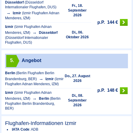
Düsseldorf
(Düsseldorf
Fr., 18.
Internationaler Flughafen, DUS)
September
Izmir
(Izmir Flughafen Adnan
2026
Menderes, IZM)
p.P.
144 €
Izmir
(Izmir Flughafen Adnan
Di., 06.
Menderes, IZM)
Düsseldorf
Oktober 2026
(Düsseldorf Internationaler
Flughafen, DUS)
5.
Angebot
Berlin
(Berlin Flughafen Berlin
Do., 27. August
Brandenburg, BER)
Izmir
(Izmir
2026
Flughafen Adnan Menderes, IZM)
p.P.
148 €
Izmir
(Izmir Flughafen Adnan
Di., 08.
Menderes, IZM)
Berlin
(Berlin
September
Flughafen Berlin Brandenburg,
2026
BER)
Flughafen-Informationen Izmir
IATA Code
: ADB