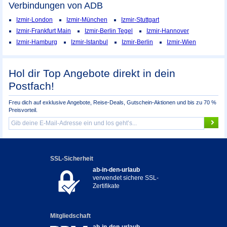
Verbindungen von ADB
Izmir-London
Izmir-München
Izmir-Stuttgart
Izmir-Frankfurt Main
Izmir-Berlin Tegel
Izmir-Hannover
Izmir-Hamburg
Izmir-Istanbul
Izmir-Berlin
Izmir-Wien
Hol dir Top Angebote direkt in dein
Postfach!
Freu dich auf exklusive Angebote, Reise-Deals, Gutschein-Aktionen und bis zu 70 %
Preisvorteil.
SSL-Sicherheit
ab-in-den-urlaub
verwendet sichere SSL-
Zertifikate
Mitgliedschaft
ab-in-den-urlaub