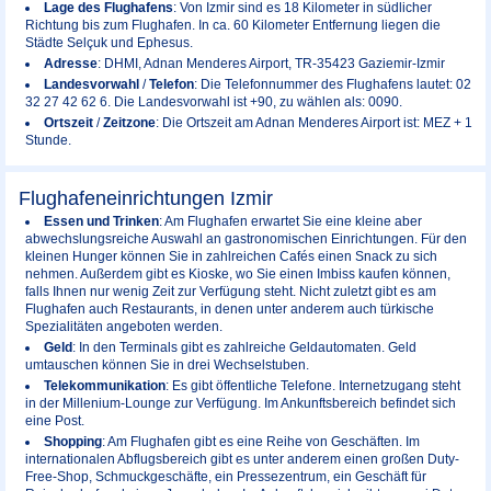
Lage des Flughafens
: Von Izmir sind es 18 Kilometer in südlicher
Richtung bis zum Flughafen. In ca. 60 Kilometer Entfernung liegen die
Städte Selçuk und Ephesus.
Adresse
: DHMI, Adnan Menderes Airport, TR-35423 Gaziemir-Izmir
Landesvorwahl
/
Telefon
: Die Telefonnummer des Flughafens lautet: 02
32 27 42 62 6. Die Landesvorwahl ist +90, zu wählen als: 0090.
Ortszeit
/
Zeitzone
: Die Ortszeit am Adnan Menderes Airport ist: MEZ + 1
Stunde.
Flughafeneinrichtungen Izmir
Essen und Trinken
: Am Flughafen erwartet Sie eine kleine aber
abwechslungsreiche Auswahl an gastronomischen Einrichtungen. Für den
kleinen Hunger können Sie in zahlreichen Cafés einen Snack zu sich
nehmen. Außerdem gibt es Kioske, wo Sie einen Imbiss kaufen können,
falls Ihnen nur wenig Zeit zur Verfügung steht. Nicht zuletzt gibt es am
Flughafen auch Restaurants, in denen unter anderem auch türkische
Spezialitäten angeboten werden.
Geld
: In den Terminals gibt es zahlreiche Geldautomaten. Geld
umtauschen können Sie in drei Wechselstuben.
Telekommunikation
: Es gibt öffentliche Telefone. Internetzugang steht
in der Millenium-Lounge zur Verfügung. Im Ankunftsbereich befindet sich
eine Post.
Shopping
: Am Flughafen gibt es eine Reihe von Geschäften. Im
internationalen Abflugsbereich gibt es unter anderem einen großen Duty-
Free-Shop, Schmuckgeschäfte, ein Pressezentrum, ein Geschäft für