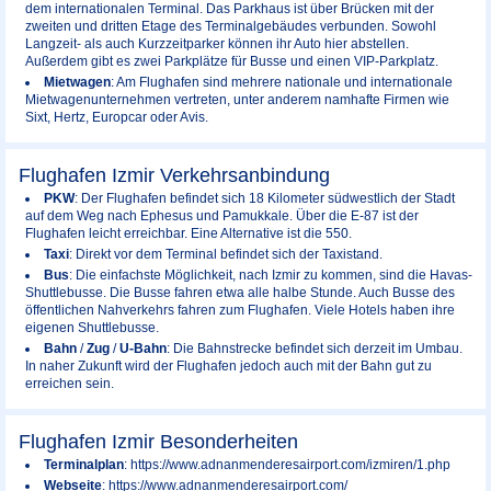
dem internationalen Terminal. Das Parkhaus ist über Brücken mit der
zweiten und dritten Etage des Terminalgebäudes verbunden. Sowohl
Langzeit- als auch Kurzzeitparker können ihr Auto hier abstellen.
Außerdem gibt es zwei Parkplätze für Busse und einen VIP-Parkplatz.
Mietwagen
: Am Flughafen sind mehrere nationale und internationale
Mietwagenunternehmen vertreten, unter anderem namhafte Firmen wie
Sixt, Hertz, Europcar oder Avis.
Flughafen Izmir Verkehrsanbindung
PKW
: Der Flughafen befindet sich 18 Kilometer südwestlich der Stadt
auf dem Weg nach Ephesus und Pamukkale. Über die E-87 ist der
Flughafen leicht erreichbar. Eine Alternative ist die 550.
Taxi
: Direkt vor dem Terminal befindet sich der Taxistand.
Bus
: Die einfachste Möglichkeit, nach Izmir zu kommen, sind die Havas-
Shuttlebusse. Die Busse fahren etwa alle halbe Stunde. Auch Busse des
öffentlichen Nahverkehrs fahren zum Flughafen. Viele Hotels haben ihre
eigenen Shuttlebusse.
Bahn
/
Zug
/
U-Bahn
: Die Bahnstrecke befindet sich derzeit im Umbau.
In naher Zukunft wird der Flughafen jedoch auch mit der Bahn gut zu
erreichen sein.
Flughafen Izmir Besonderheiten
Terminalplan
: https://www.adnanmenderesairport.com/izmiren/1.php
Webseite
: https://www.adnanmenderesairport.com/