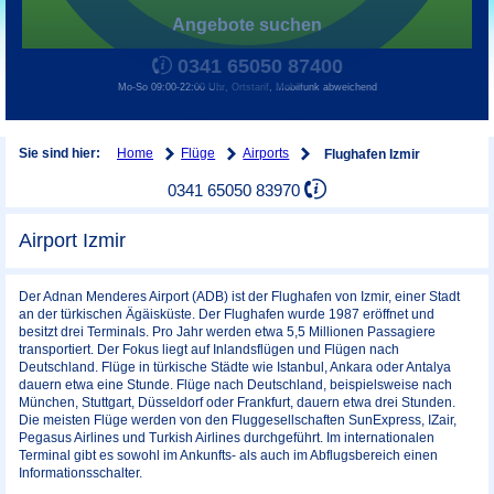
Angebote suchen
0341 65050 87400
Mo-So 09:00-22:00 Uhr, Ortstarif, Mobilfunk abweichend
Home
Flüge
Airports
Sie sind hier:
Flughafen Izmir
0341 65050 83970
Airport Izmir
Der Adnan Menderes Airport (ADB) ist der Flughafen von Izmir, einer Stadt
an der türkischen Ägäisküste. Der Flughafen wurde 1987 eröffnet und
besitzt drei Terminals. Pro Jahr werden etwa 5,5 Millionen Passagiere
transportiert. Der Fokus liegt auf Inlandsflügen und Flügen nach
Deutschland. Flüge in türkische Städte wie Istanbul, Ankara oder Antalya
dauern etwa eine Stunde. Flüge nach Deutschland, beispielsweise nach
München, Stuttgart, Düsseldorf oder Frankfurt, dauern etwa drei Stunden.
Die meisten Flüge werden von den Fluggesellschaften SunExpress, IZair,
Pegasus Airlines und Turkish Airlines durchgeführt. Im internationalen
Terminal gibt es sowohl im Ankunfts- als auch im Abflugsbereich einen
Informationsschalter.