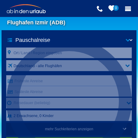
0
Flughafen Izmir (ADB)
Deutschland - alle Flughäfen
Früheste Anreise
Späteste Abreise
Reisedauer (beliebig)
mehr Suchkriterien anzeigen