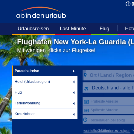
Urlaubsreisen
Last Minute
Flug
Hot
Flughafen New York-La Guardia (
Mit wenigen Klicks zur Flugreise!
Pauschalreise
Hotel (Urlaubsregion)
Deutschland - alle 
Flug
Früheste Anreise
Ferienwohnung
Späteste Abreise
Kreuzfahrten
Reisedauer (beliebig)
mehr Suchkriterien anzeigen
weniger Optionen