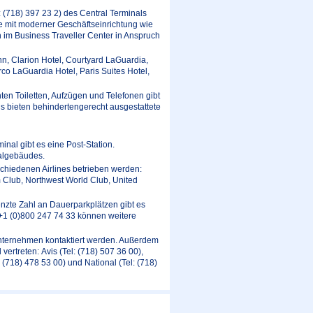
: (718) 397 23 2) des Central Terminals
ie mit moderner Geschäftseinrichtung wie
 im Business Traveller Center in Anspruch
nn, Clarion Hotel, Courtyard LaGuardia,
co LaGuardia Hotel, Paris Suites Hotel,
hten Toiletten, Aufzügen und Telefonen gibt
s bieten behindertengerecht ausgestattete
inal gibt es eine Post-Station.
nalgebäudes.
chiedenen Airlines betrieben werden:
 Club, Northwest World Club, United
enzte Zahl an Dauerparkplätzen gibt es
 +1 (0)800 247 74 33 können weitere
unternehmen kontaktiert werden. Außerdem
ertreten: Avis (Tel: (718) 507 36 00),
: (718) 478 53 00) und National (Tel: (718)