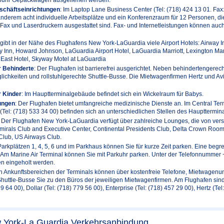
schäftseinrichtungen
: Im Laptop Lane Business Center (Tel: (718) 424 13 01. Fax
anderem acht individuelle Arbeitsplätze und ein Konferenzraum für 12 Personen, d
Fax und Laserdruckern ausgestattet sind. Fax- und Internetleistungen können auch
 gibt in der Nähe des Flughafens New York-LaGuardia viele Airport Hotels: Airway I
 Inn, Howard Johnson, LaGuardia Airport Hotel, LaGuardia Marriott, Lexington Mar
East Hotel, Skyway Motel at LaGuardia
r Behinderte
: Der Flughafen ist barrierefrei ausgerichtet. Neben behindertengerec
ichkeiten und rollstuhlgerechte Shuttle-Busse. Die Mietwagenfirmen Hertz und Avi
r Kinder
: Im Hauptterminalgebäude befindet sich ein Wickelraum für Babys.
ungen
: Der Flughafen bietet umfangreiche medizinische Dienste an. Im Central Term
 (Tel: (718) 533 34 00) befinden sich an unterschiedlichen Stellen des Haupttermi
: Der Flughafen New York-LaGuardia verfügt über zahlreiche Lounges, die von vers
mirals Club and Executive Center, Continental Presidents Club, Delta Crown Room
Club, US Airways Club.
Parkplätzen 1, 4, 5, 6 und im Parkhaus können Sie für kurze Zeit parken. Eine begr
. Am Marine Air Terminal können Sie mit Parkuhr parken. Unter der Telefonnummer
n eingeholt werden.
en Ankunftsbereichen der Terminals können über kostenfreie Telefone, Mietwagen
huttle-Busse Sie zu den Büros der jeweiligen Mietwagenfirmen. Am Flughafen sind v
9 64 00), Dollar (Tel: (718) 779 56 00), Enterprise (Tel: (718) 457 29 00), Hertz (Tel
 York-La Guardia Verkehrsanbindung