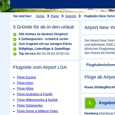
Home
Flüge
Airports
Sie sind hier:
Flughafen New York-
5 Gründe für ab-in-den-urlaub
Airport New Yo
550 Airlines im direkten Vergleich
6 Zahlungsarten - schnell & sicher
Der Airport New York-
Zum Angebot mit nur wenigen Klicks
und beförderte 2006 2
Billigflüge, Linienflüge & Gabelflüge
jährlichen Flugbewegu
den Airport als Drehk
Top Service
Mo-So 09:00-20:00 Uhr
Flughafeninfor
Flugziele vom Airport
LGA
Flüge ab Airpo
Flüge Europa
Flüge Asien
Route (Hinflug/Rückf
Flüge Afrika
Flüge Australien & Pazifik
Flüge Mittelamerika & Karibik
1.
Angebo
Flüge Südamerika
Flüge Naher & Mittlerer Osten
Hamburg
(Hamburg F