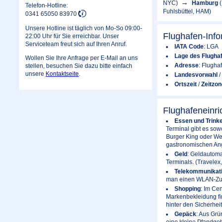
NYC)
Hamburg
Telefon-Hotline:
Fuhlsbüttel, HAM)
0341 65050 83970
Unsere Hotline ist täglich von Mo-So 09:00-
Flughafen-Inf
22:00 Uhr für Sie erreichbar. Unser
Serviceteam freut sich auf Ihren Anruf.
IATA Code
: LGA
Lage des Flugha
Wollen Sie Ihre Anfrage per E-Mail an uns
Adresse
: Flugha
stellen, besuchen Sie dazu bitte einfach
unsere
Kontaktseite
.
Landesvorwahl
/
Ortszeit
/
Zeitzon
Flughafeneinr
Essen und Trink
Terminal gibt es sow
Burger King oder Wen
gastronomischen Ange
Geld
: Geldautoma
Terminals. (Travelex
Telekommunikat
man einen WLAN-Zug
Shopping
: Im Ce
Markenbekleidung fin
hinter den Sicherheit
Gepäck
: Aus Grü
eine kleine Pfandg