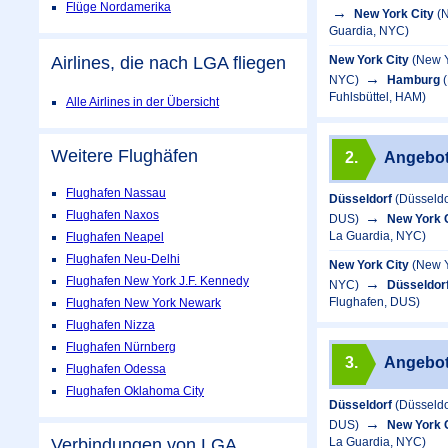
Flüge Nordamerika
New York City
(
Guardia, NYC)
New York City
(New Y
Airlines, die nach LGA fliegen
NYC)
Hamburg
Fuhlsbüttel, HAM)
Alle Airlines in der Übersicht
Weitere Flughäfen
2.
Angebo
Flughafen Nassau
Düsseldorf
(Düsseldo
Flughafen Naxos
DUS)
New York 
La Guardia, NYC)
Flughafen Neapel
Flughafen Neu-Delhi
New York City
(New Y
Flughafen New York J.F. Kennedy
NYC)
Düsseldor
Flughafen, DUS)
Flughafen New York Newark
Flughafen Nizza
Flughafen Nürnberg
3.
Angebo
Flughafen Odessa
Flughafen Oklahoma City
Düsseldorf
(Düsseldo
DUS)
New York 
La Guardia, NYC)
Verbindungen von LGA