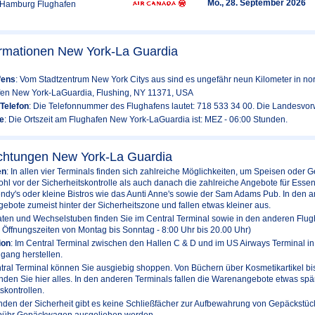
Mo., 28. September 2026
(Hamburg Flughafen
ormationen New York-La Guardia
fens
: Vom Stadtzentrum New York Citys aus sind es ungefähr neun Kilometer in nor
fen New York-LaGuardia, Flushing, NY 11371, USA
Telefon
: Die Telefonnummer des Flughafens lautet: 718 533 34 00. Die Landesvorw
e
: Die Ortszeit am Flughafen New York-LaGuardia ist: MEZ - 06:00 Stunden.
ichtungen New York-La Guardia
en
: In allen vier Terminals finden sich zahlreiche Möglichkeiten, um Speisen oder 
ohl vor der Sicherheitskontrolle als auch danach die zahlreiche Angebote für Esse
dy's oder kleine Bistros wie das Aunti Anne's sowie der Sam Adams Pub. In den a
bote zumeist hinter der Sicherheitszone und fallen etwas kleiner aus.
ten und Wechselstuben finden Sie im Central Terminal sowie in den anderen Flu
, Öffnungszeiten von Montag bis Sonntag - 8:00 Uhr bis 20.00 Uhr)
ion
: Im Central Terminal zwischen den Hallen C & D und im US Airways Terminal 
ang herstellen.
ntral Terminal können Sie ausgiebig shoppen. Von Büchern über Kosmetikartikel b
den Sie hier alles. In den anderen Terminals fallen die Warenangebote etwas spär
skontrollen.
nden der Sicherheit gibt es keine Schließfächer zur Aufbewahrung von Gepäckstü
ebühr Gepäckwagen ausgeliehen werden.