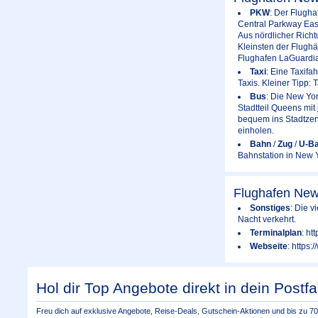
PKW
: Der Flugh
Central Parkway Eas
Aus nördlicher Rich
Kleinsten der Flughä
Flughafen LaGuardia
Taxi
: Eine Taxifa
Taxis. Kleiner Tipp: 
Bus
: Die New Yo
Stadtteil Queens mit
bequem ins Stadtzent
einholen.
Bahn
/
Zug
/
U-B
Bahnstation in New 
Flughafen New
Sonstiges
: Die v
Nacht verkehrt.
Terminalplan
: ht
Webseite
: https
Hol dir Top Angebote direkt in dein Postfa
Freu dich auf exklusive Angebote, Reise-Deals, Gutschein-Aktionen und bis zu 70 