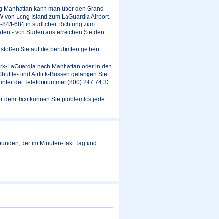
ung Manhattan kann man über den Grand
W von Long Island zum LaGuardia Airport.
-84/I-684 in südlicher Richtung zum
afen - von Süden aus erreichen Sie den
n stoßen Sie auf die berühmten gelben
rk-LaGuardia nach Manhattan oder in den
huttle- und Airlink-Bussen gelangen Sie
 unter der Telefonnummer (800) 247 74 33
der dem Taxi können Sie problemlos jede
rbunden, der im Minuten-Takt Tag und