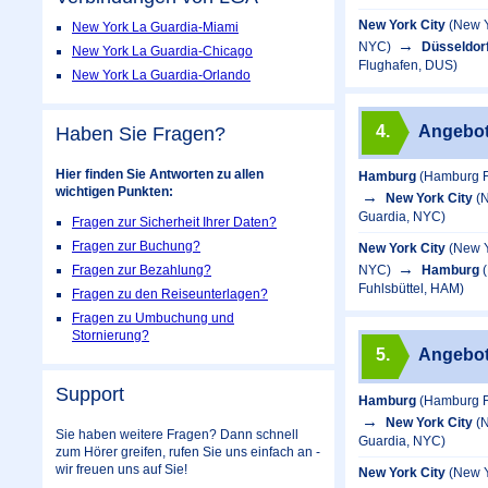
New York City
(New Y
New York La Guardia-Miami
NYC)
Düsseldor
New York La Guardia-Chicago
Flughafen, DUS)
New York La Guardia-Orlando
4.
Angebo
Haben Sie Fragen?
Hier finden Sie Antworten zu allen
Hamburg
(Hamburg F
wichtigen Punkten:
New York City
(
Guardia, NYC)
Fragen zur Sicherheit Ihrer Daten?
Fragen zur Buchung?
New York City
(New Y
NYC)
Hamburg
Fragen zur Bezahlung?
Fuhlsbüttel, HAM)
Fragen zu den Reiseunterlagen?
Fragen zu Umbuchung und
Stornierung?
5.
Angebo
Support
Hamburg
(Hamburg F
New York City
(
Sie haben weitere Fragen? Dann schnell
Guardia, NYC)
zum Hörer greifen, rufen Sie uns einfach an -
wir freuen uns auf Sie!
New York City
(New Y