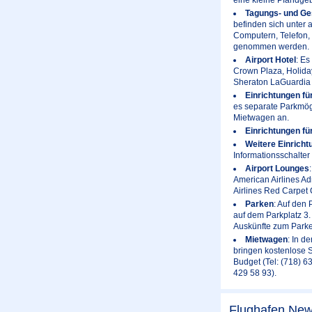
Tagungs- und Ge
befinden sich unter 
Computern, Telefon, 
genommen werden.
Airport Hotel
: Es
Crown Plaza, Holiday
Sheraton LaGuardia 
Einrichtungen fü
es separate Parkmögl
Mietwagen an.
Einrichtungen fü
Weitere Einricht
Informationsschalter
Airport Lounges
American Airlines Ad
Airlines Red Carpet 
Parken
: Auf den 
auf dem Parkplatz 3
Auskünfte zum Parke
Mietwagen
: In d
bringen kostenlose S
Budget (Tel: (718) 63
429 58 93).
Flughafen New