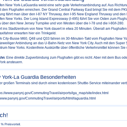
afen New York-LaGuardia weist eine sehr gute Verkehrsanbindung auf. Aus Richt
t den Flughafen erreichen. Der Grand Central Parkway East bringt Sie mit dem PK
tung fährt man über den I-87 NY Thruway, den I-95 New England Thruway und den I
fen New Yorks. Der Long Island Expressway (I-495) führt Sie von Osten zum Flugh
 über den New Jersey Turnpike und von Westen über die I-78 und die I-80/I-280.
hrt ins Stadtzentrum von New York dauert in etwa 20 Minuten. Überall am Flughafe
Taxifahrer erwarten hier ein Trinkgeld.
rk City-Busse M60, Q48 und Q33 fahren im 30-Minuten-Takt vom Flughafen New Yo
 jeweiliger Anbindung an das U-Bahn-Netz von New York City. Auch mit den Super S
rum New Yorks. Kostenfreie Auskünfte über öffentliche Verkehrsmittel können Sie
ahn
: Eine direkte Zugverbindung zum Flughafen gibt es nicht. Aber mit dem Bus o
York ansteuern.
 York-La Guardia Besonderheiten
ier großen Terminals sind durch einen kostenlosen Shuttle-Service miteinander ve
tps://www.panynj.gov/CommutingTravel/airports/lga_map/site/index.html
://www.panynj.gov/CommutingTravel/airports/html/laguardia.html
ch!
% Preisvorteil.