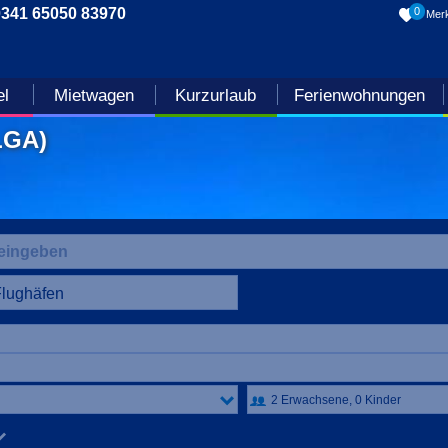
0341 65050 83970
0
Merk
el
Mietwagen
Kurzurlaub
Ferienwohnungen
LGA)
Flughäfen