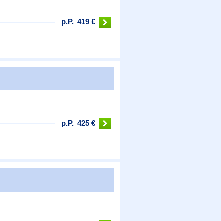
p.P.
419 €
p.P.
425 €