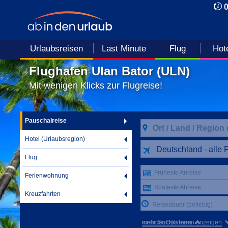
Urlaubsreisen
Last Minute
Flug
Hot
Flughafen Ulan Bator (ULN)
Mit wenigen Klicks zur Flugreise!
Pauschalreise
Hotel (Urlaubsregion)
Deutschland - alle 
Flug
Früheste Anreise
Ferienwohnung
Späteste Abreise
Kreuzfahrten
Reisedauer (beliebig)
mehr Suchkriterien anzeigen
weniger Optionen