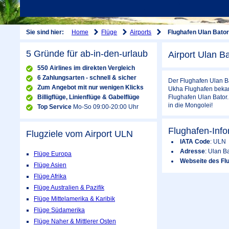
Home
Flüge
Airports
Sie sind hier:
Flughafen Ulan Bator
5 Gründe für ab-in-den-urlaub
Airport Ulan Ba
550 Airlines im direkten Vergleich
6 Zahlungsarten - schnell & sicher
Der Flughafen Ulan Ba
Zum Angebot mit nur wenigen Klicks
Ukha Flughafen bekann
Billigflüge, Linienflüge & Gabelflüge
Flughafen Ulan Bator
in die Mongolei!
Top Service
Mo-So 09:00-20:00 Uhr
Flughafen-Info
Flugziele vom Airport
ULN
IATA Code
: ULN
Adresse
: Ulan B
Flüge Europa
Webseite des Flu
Flüge Asien
Flüge Afrika
Flüge Australien & Pazifik
Flüge Mittelamerika & Karibik
Flüge Südamerika
Flüge Naher & Mittlerer Osten