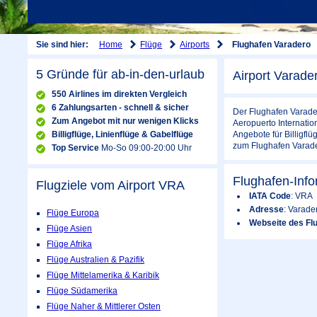
Home
Flüge
Airports
Sie sind hier:
Flughafen Varadero
5 Gründe für ab-in-den-urlaub
Airport Varade
550 Airlines im direkten Vergleich
6 Zahlungsarten - schnell & sicher
Der Flughafen Varader
Zum Angebot mit nur wenigen Klicks
Aeropuerto Internati
Billigflüge, Linienflüge & Gabelflüge
Angebote für Billigf
zum Flughafen Varade
Top Service
Mo-So 09:00-20:00 Uhr
Flughafen-Inf
Flugziele vom Airport
VRA
IATA Code
: VRA
Adresse
: Varade
Flüge Europa
Webseite des Fl
Flüge Asien
Flüge Afrika
Flüge Australien & Pazifik
Flüge Mittelamerika & Karibik
Flüge Südamerika
Flüge Naher & Mittlerer Osten