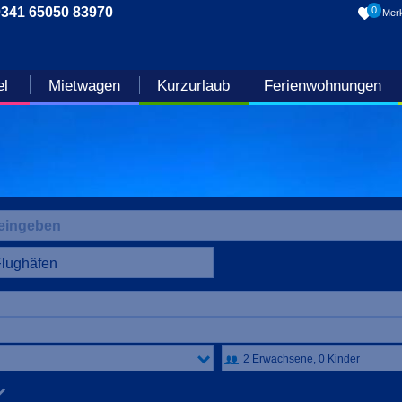
0341 65050 83970
0
Merk
el
Mietwagen
Kurzurlaub
Ferienwohnungen
Flughäfen