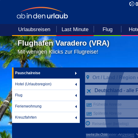
Urlaubsreisen
Last Minute
Flug
Hot
Flughafen Varadero (VRA)
Mit wenigen Klicks zur Flugreise!
Pauschalreise
Hotel (Urlaubsregion)
Deutschland - alle 
Flug
Früheste Anreise
Ferienwohnung
Späteste Abreise
Kreuzfahrten
Reisedauer (beliebig)
mehr Suchkriterien anzeigen
weniger Optionen