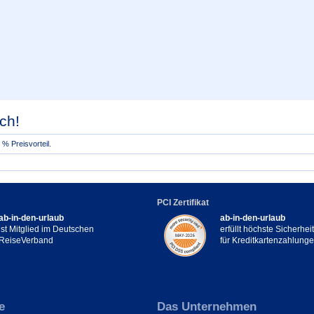
ch!
% Preisvorteil.
PCI Zertifikat
ab-in-den-urlaub
ab-in-den-urlaub
ist Mitglied im Deutschen
erfüllt höchste Sicherhe
ReiseVerband
für Kreditkartenzahlung
e
Das Unternehmen