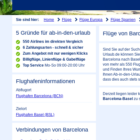
Home
Flüge
Flüge Europa
Flüge Spanien
Sie sind hier:
5 Gründe für ab-in-den-urlaub
Flüge von Bar
550 Airlines im direkten Vergleich
6 Zahlungsarten - schnell & sicher
Sind Sie auf der Such
Zum Angebot mit nur wenigen Klicks
Urlaub.de können Sie 
Billigflüge, Linienflüge & Gabelflüge
Barcelona nach Basel 
von mehr als 550 Flug
Top Service
Mo-So 09:00-20:00 Uhr
und Finden Ihres Wunsc
Ihnen Ab-in-den-Urlaub
dass dies auch stets s
Flughafeninformationen
Abflugort
Derzeit liegen leider
Flughafen Barcelona (BCN)
Barcelona-Basel
zu 
Zielort
Flughafen Basel (BSL)
Verbindungen von Barcelona