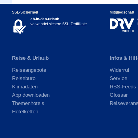
SSL-Sicherheit
Mitgliedschaft
ab-in-den-urlaub
verwendet sichere SSL-Zertifikate
Reise & Urlaub
Infos & Hilf
Reiseangebote
Widerruf
Reisebüro
Service
Klimadaten
RSS-Feeds
App downloaden
Glossar
Themenhotels
Reiseverans
Hotelketten