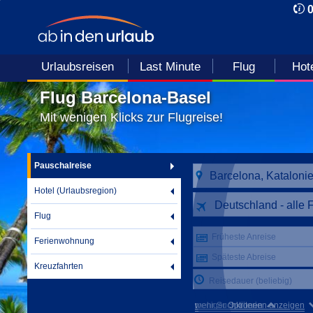
Urlaubsreisen
Last Minute
Flug
Hot
Flug Barcelona-Basel
Mit wenigen Klicks zur Flugreise!
Pauschalreise
Hotel (Urlaubsregion)
Deutschland - alle 
Flug
Früheste Anreise
Ferienwohnung
Späteste Abreise
Kreuzfahrten
Reisedauer (beliebig)
mehr Suchkriterien anzeigen
weniger Optionen