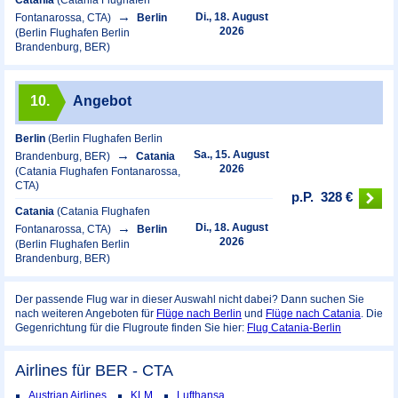
Catania
(Catania Flughafen
Di., 18. August
Fontanarossa, CTA)
Berlin
2026
(Berlin Flughafen Berlin
Brandenburg, BER)
10.
Angebot
Berlin
(Berlin Flughafen Berlin
Sa., 15. August
Brandenburg, BER)
Catania
2026
(Catania Flughafen Fontanarossa,
CTA)
p.P.
328 €
Catania
(Catania Flughafen
Di., 18. August
Fontanarossa, CTA)
Berlin
2026
(Berlin Flughafen Berlin
Brandenburg, BER)
Der passende Flug war in dieser Auswahl nicht dabei? Dann suchen Sie
nach weiteren Angeboten für
Flüge nach Berlin
und
Flüge nach Catania
. Die
Gegenrichtung für die Flugroute finden Sie hier:
Flug Catania-Berlin
Airlines für BER - CTA
Austrian Airlines
KLM
Lufthansa