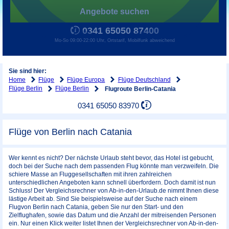
Angebote suchen
0341 65050 87400
Mo-So 09:00-22:00 Uhr, Ortstarif, Mobilfunk abweichend
Sie sind hier:
Home
Flüge
Flüge Europa
Flüge Deutschland
Flüge Berlin
Flüge Berlin
Flugroute Berlin-Catania
0341 65050 83970
Flüge von Berlin nach Catania
Wer kennt es nicht? Der nächste Urlaub steht bevor, das Hotel ist gebucht,
doch bei der Suche nach dem passenden Flug könnte man verzweifeln. Die
schiere Masse an Fluggesellschaften mit ihren zahlreichen
unterschiedlichen Angeboten kann schnell überfordern. Doch damit ist nun
Schluss! Der Vergleichsrechner von Ab-in-den-Urlaub.de nimmt Ihnen diese
lästige Arbeit ab. Sind Sie beispielsweise auf der Suche nach einem
Flugvon Berlin nach Catania, geben Sie nur den Start- und den
Zielflughafen, sowie das Datum und die Anzahl der mitreisenden Personen
ein. Nur einen Klick weiter listet Ihnen der Vergleichsrechner von Ab-in-den-