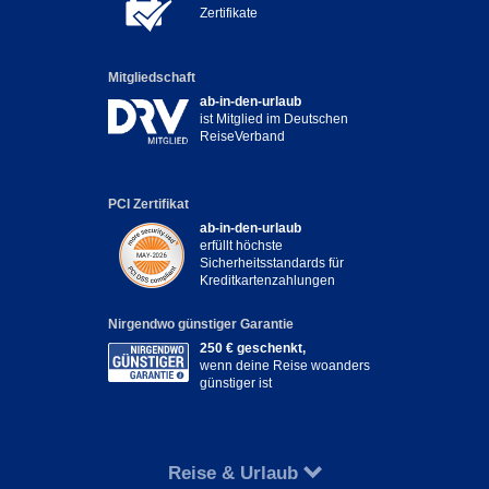
Zertifikate
Mitgliedschaft
ab-in-den-urlaub
ist Mitglied im Deutschen
ReiseVerband
PCI Zertifikat
ab-in-den-urlaub
erfüllt höchste
Sicherheitsstandards für
Kreditkartenzahlungen
Nirgendwo günstiger Garantie
250 € geschenkt,
wenn deine Reise woanders
günstiger ist
Reise & Urlaub