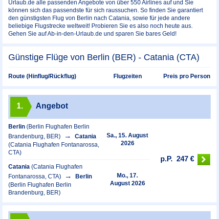
Urlaub.de alle passenden Angebote von über 550 Airlines auf und Sie
können sich das passendste für sich raussuchen. So finden Sie garantiert
den günstigsten Flug von Berlin nach Catania, sowie für jede andere
beliebige Flugstrecke weltweit! Probieren Sie es also noch heute aus.
Gehen Sie auf Ab-in-den-Urlaub.de und sparen Sie bares Geld!
Günstige Flüge von Berlin (BER) - Catania (CTA)
Preis pro Person
Route (Hinflug/Rückflug)
Flugzeiten
1.
Angebot
Berlin
(Berlin Flughafen Berlin
Sa., 15. August
Brandenburg, BER)
Catania
2026
(Catania Flughafen Fontanarossa,
CTA)
p.P.
247 €
Catania
(Catania Flughafen
Mo., 17.
Fontanarossa, CTA)
Berlin
August 2026
(Berlin Flughafen Berlin
Brandenburg, BER)