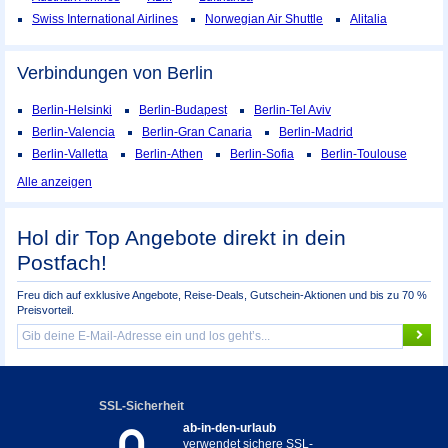
Swiss International Airlines
Norwegian Air Shuttle
Alitalia
Verbindungen von Berlin
Berlin-Helsinki
Berlin-Budapest
Berlin-Tel Aviv
Berlin-Valencia
Berlin-Gran Canaria
Berlin-Madrid
Berlin-Valletta
Berlin-Athen
Berlin-Sofia
Berlin-Toulouse
Alle anzeigen
Hol dir Top Angebote direkt in dein
Postfach!
Freu dich auf exklusive Angebote, Reise-Deals, Gutschein-Aktionen und bis zu 70 %
Preisvorteil.
SSL-Sicherheit
ab-in-den-urlaub
verwendet sichere SSL-