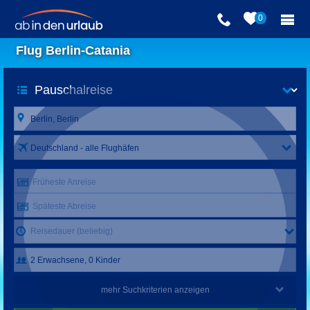
0
Flug Berlin-Catania
Deutschland - alle Flughäfen
Früheste Anreise
Späteste Abreise
Reisedauer (beliebig)
mehr Suchkriterien anzeigen