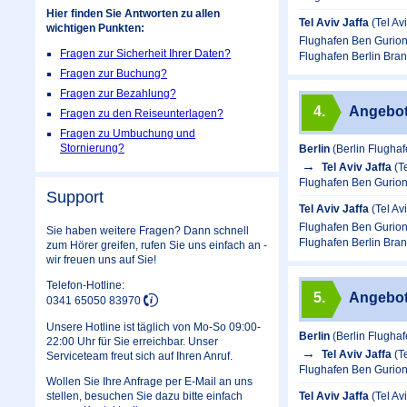
Hier finden Sie Antworten zu allen
Tel Aviv Jaffa
(Tel Av
wichtigen Punkten:
Flughafen Ben Gurion
Fragen zur Sicherheit Ihrer Daten?
Flughafen Berlin Bra
Fragen zur Buchung?
Fragen zur Bezahlung?
4.
Angebo
Fragen zu den Reiseunterlagen?
Fragen zu Umbuchung und
Stornierung?
Berlin
(Berlin Flugha
Tel Aviv Jaffa
(T
Flughafen Ben Gurion
Support
Tel Aviv Jaffa
(Tel Av
Flughafen Ben Gurion
Sie haben weitere Fragen? Dann schnell
Flughafen Berlin Bra
zum Hörer greifen, rufen Sie uns einfach an -
wir freuen uns auf Sie!
Telefon-Hotline:
5.
Angebo
0341 65050 83970
Unsere Hotline ist täglich von Mo-So 09:00-
Berlin
(Berlin Flugha
22:00 Uhr für Sie erreichbar. Unser
Tel Aviv Jaffa
(T
Serviceteam freut sich auf Ihren Anruf.
Flughafen Ben Gurion
Wollen Sie Ihre Anfrage per E-Mail an uns
Tel Aviv Jaffa
(Tel Av
stellen, besuchen Sie dazu bitte einfach