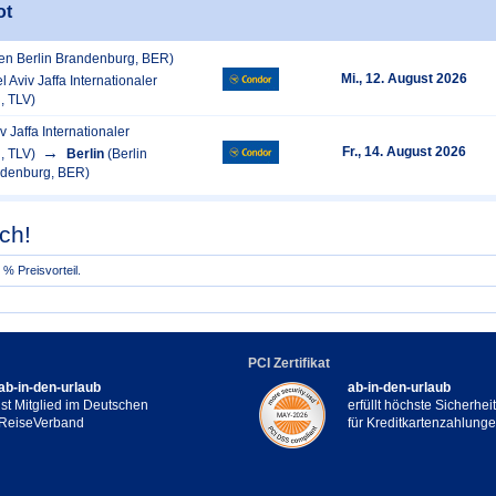
ot
fen Berlin Brandenburg, BER)
Mi., 12. August 2026
el Aviv Jaffa Internationaler
, TLV)
iv Jaffa Internationaler
Fr., 14. August 2026
, TLV)
Berlin
(Berlin
ndenburg, BER)
ch!
% Preisvorteil.
PCI Zertifikat
ab-in-den-urlaub
ab-in-den-urlaub
ist Mitglied im Deutschen
erfüllt höchste Sicherhe
ReiseVerband
für Kreditkartenzahlung