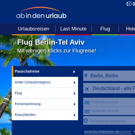
Urlaubsreisen
Last Minute
Flug
Hot
Flug Berlin-Tel Aviv
Mit wenigen Klicks zur Flugreise!
Pauschalreise
Hotel (Urlaubsregion)
Deutschland - alle 
Flug
Früheste Anreise
Ferienwohnung
Späteste Abreise
Kreuzfahrten
Reisedauer (beliebig)
mehr Suchkriterien anzeigen
weniger Optionen