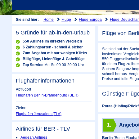
Home
Flüge
Flüge Europa
Flüge Deutschla
Sie sind hier:
5 Gründe für ab-in-den-urlaub
Flüge von Berl
550 Airlines im direkten Vergleich
6 Zahlungsarten - schnell & sicher
Sie sind auf der Such
Zum Angebot mit nur wenigen Klicks
kostenlosen Vergleich
Billigflüge, Linienflüge & Gabelflüge
550 Fluggesellschafte
für einen Flug zu Ihr
Top Service
Mo-So 09:00-20:00 Uhr
Suchen Sie ganz bequ
schnell heraus. Vergl
Preise und tolle Flug
Flughafeninformationen
Abflugort
Günstige Flüge
Flughafen Berlin-Brandenburg (BER)
Route (Hinflug/Rückf
Zielort
Flughafen Jerusalem (TLV)
1.
Angebo
Airlines für BER - TLV
Aegean Airlines
Berlin
(Berlin Flugha