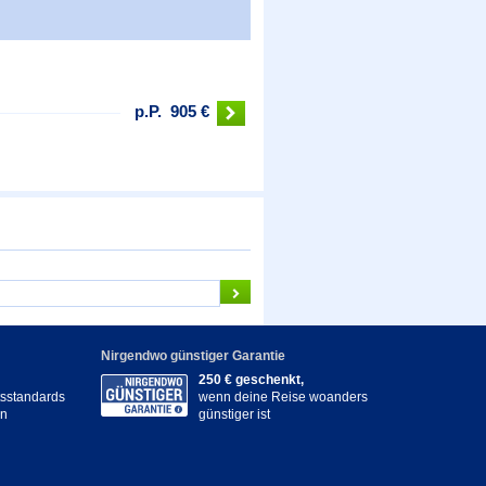
p.P.
905 €
Nirgendwo günstiger Garantie
250 € geschenkt,
itsstandards
wenn deine Reise woanders
en
günstiger ist