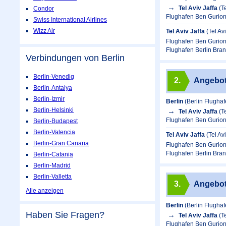
Tel Aviv Jaffa
(T
Condor
Flughafen Ben Gurion
Swiss International Airlines
Wizz Air
Tel Aviv Jaffa
(Tel Av
Flughafen Ben Gurion
Flughafen Berlin Bra
Verbindungen von Berlin
Berlin-Venedig
2.
Angebo
Berlin-Antalya
Berlin-Izmir
Berlin
(Berlin Flugha
Berlin-Helsinki
Tel Aviv Jaffa
(T
Flughafen Ben Gurion
Berlin-Budapest
Berlin-Valencia
Tel Aviv Jaffa
(Tel Av
Berlin-Gran Canaria
Flughafen Ben Gurion
Flughafen Berlin Bra
Berlin-Catania
Berlin-Madrid
Berlin-Valletta
3.
Angebo
Alle anzeigen
Berlin
(Berlin Flugha
Haben Sie Fragen?
Tel Aviv Jaffa
(T
Flughafen Ben Gurion