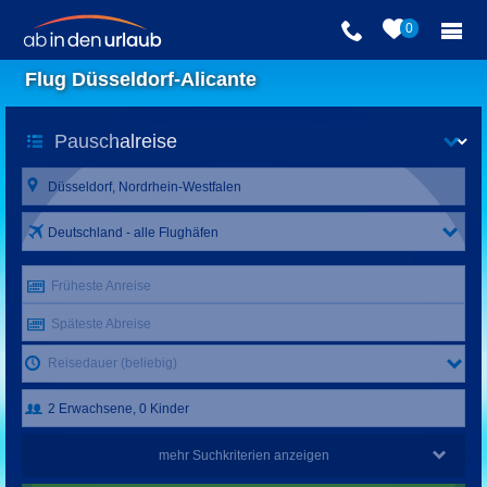
0
Flug Düsseldorf-Alicante
Deutschland - alle Flughäfen
Früheste Anreise
Späteste Abreise
Reisedauer (beliebig)
mehr Suchkriterien anzeigen