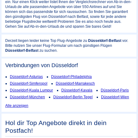
ein. Nur einen Klick weiter listet Ihnen der Vergleichsrechner von Ab-in-den-
Urlaub.de alle passenden Angebote von über 550 Airlines auf und Sie
können sich das passendste für sich raussuchen. So finden Sie garantiert
den günstigsten Flug von Düsseldorf nach Belfast, sowie für jede andere
beliebige Flugstrecke weltweit! Probieren Sie es also noch heute aus.
Gehen Sie auf Ab-in-den-Urlaub.de und sparen Sie bares Geld!
Derzeit liegen leider keine Top Flug-Angebote zu
Düsseldorf-Belfast
vor.
Bitte nutzen Sie unser Flug-Formular um nach günstigen Flügen
Düsseldorf-Belfast
zu suchen.
Verbindungen von Düsseldorf
Düsseldorf-Asturias
Düsseldorf-Philadelphia
Düsseldorf-Simferopol
Düsseldorf-Marrakesch
Düsseldorf-Kuala Lumpur
Düsseldorf-Kavala
Düsseldorf-Paris
Düsseldorf-München
Düsseldorf-Berlin Tegel
Düsseldorf-Wien
Alle anzeigen
Hol dir Top Angebote direkt in dein
Postfach!