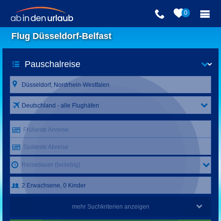
0
Flug Düsseldorf-Belfast
Deutschland - alle Flughäfen
Früheste Anreise
Späteste Abreise
Reisedauer (beliebig)
mehr Suchkriterien anzeigen