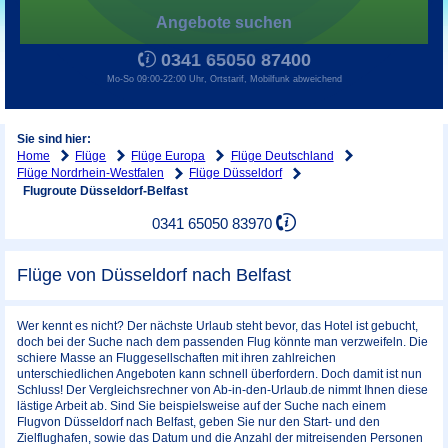
Angebote suchen
0341 65050 87400
Mo-So 09:00-22:00 Uhr, Ortstarif, Mobilfunk abweichend
Sie sind hier:
Home
Flüge
Flüge Europa
Flüge Deutschland
Flüge Nordrhein-Westfalen
Flüge Düsseldorf
Flugroute Düsseldorf-Belfast
0341 65050 83970
Flüge von Düsseldorf nach Belfast
Wer kennt es nicht? Der nächste Urlaub steht bevor, das Hotel ist gebucht,
doch bei der Suche nach dem passenden Flug könnte man verzweifeln. Die
schiere Masse an Fluggesellschaften mit ihren zahlreichen
unterschiedlichen Angeboten kann schnell überfordern. Doch damit ist nun
Schluss! Der Vergleichsrechner von Ab-in-den-Urlaub.de nimmt Ihnen diese
lästige Arbeit ab. Sind Sie beispielsweise auf der Suche nach einem
Flugvon Düsseldorf nach Belfast, geben Sie nur den Start- und den
Zielflughafen, sowie das Datum und die Anzahl der mitreisenden Personen