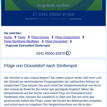
Angebote suchen
0341 65050 87400
Mo-So 09:00-22:00 Uhr, Ortstarif, Mobilfunk abweichend
Sie sind hier:
Home
Flüge
Flüge Europa
Flüge Deutschland
Flüge Nordrhein-Westfalen
Flüge Düsseldorf
Flugroute Düsseldorf-Simferopol
0341 65050 83970
Flüge von Düsseldorf nach Simferopol
Sie möchten in den Urlaub fliegen? Sie haben jedoch weder Zeit noch Lust
die Vielzahl an verschiedenen Flugangeboten der zahlreichen Airlines zu
vergleichen? Das müssen Sie auch nicht! Der Vergleichsrechner von Ab-in-
den-Urlaub.de findet für Sie immer das günstigste Angebot. Wenn Sie
beispielsweise auf der Suche nach einem Flug von Düsseldorf nach
Simferopol sind, müssen Sie zusätzlich zu Start und Ziel nur noch das
gewünschte Datum des Flugs, sowie die Anzahl der Mitreisenden eingeben
und schon kann es losgehen! Der Vergleichsrechner von Ab-in-den-