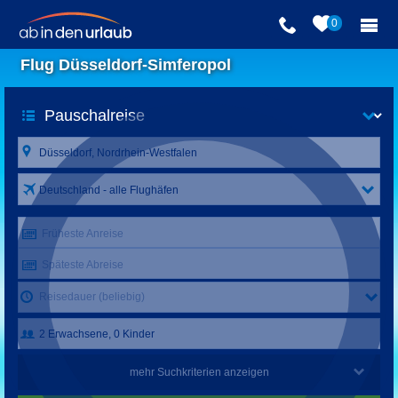
0
Flug Düsseldorf-Simferopol
Deutschland - alle Flughäfen
Früheste Anreise
Späteste Abreise
Reisedauer (beliebig)
mehr Suchkriterien anzeigen