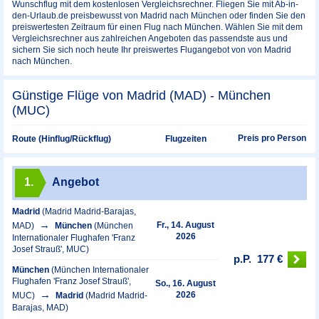
Wunschflug mit dem kostenlosen Vergleichsrechner. Fliegen Sie mit Ab-in-
den-Urlaub.de preisbewusst von Madrid nach München oder finden Sie den
preiswertesten Zeitraum für einen Flug nach München. Wählen Sie mit dem
Vergleichsrechner aus zahlreichen Angeboten das passendste aus und
sichern Sie sich noch heute Ihr preiswertes Flugangebot von von Madrid
nach München.
Günstige Flüge von Madrid (MAD) - München
(MUC)
Preis pro Person
Route (Hinflug/Rückflug)
Flugzeiten
1.
Angebot
Madrid
(Madrid Madrid-Barajas,
Fr., 14. August
MAD)
München
(München
2026
Internationaler Flughafen 'Franz
Josef Strauß', MUC)
p.P.
177 €
München
(München Internationaler
Flughafen 'Franz Josef Strauß',
So., 16. August
2026
MUC)
Madrid
(Madrid Madrid-
Barajas, MAD)