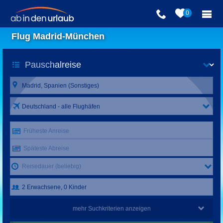
0
Flug Madrid-München
Deutschland - alle Flughäfen
Früheste Anreise
Späteste Abreise
Reisedauer (beliebig)
mehr Suchkriterien anzeigen