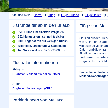
Home
Flüge
Flüge Europa
Flüge Italien
Sie sind hier:
5 Gründe für ab-in-den-urlaub
Flüge von Mai
550 Airlines im direkten Vergleich
6 Zahlungsarten - schnell & sicher
Sie sind auf der Suc
Zum Angebot mit nur wenigen Klicks
von Ab-in-den-Urlaub.
Billigflüge, Linienflüge & Gabelflüge
wie auch zu vielen an
Datum und die Anzahl 
Top Service
Mo-So 09:00-20:00 Uhr
Sie die Angebote von ü
Sie können ihn jeder
Flugreise bares Geld
Flughafeninformationen
Abflugort
Derzeit liegen leider
Flughafen Mailand-Malpensa (MXP)
Mailand-Kopenhage
Zielort
Flughafen Kopenhagen (CPH)
Verbindungen von Mailand