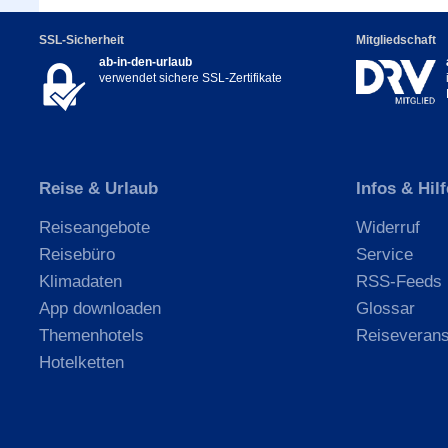
SSL-Sicherheit
Mitgliedschaft
ab-in-den-urlaub
verwendet sichere SSL-Zertifikate
Reise & Urlaub
Infos & Hilf
Reiseangebote
Widerruf
Reisebüro
Service
Klimadaten
RSS-Feeds
App downloaden
Glossar
Themenhotels
Reiseverans
Hotelketten