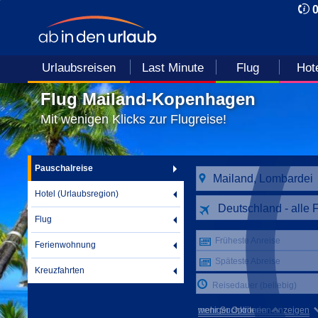
Urlaubsreisen
Last Minute
Flug
Hot
Flug Mailand-Kopenhagen
Mit wenigen Klicks zur Flugreise!
Pauschalreise
Hotel (Urlaubsregion)
Deutschland - alle 
Flug
Früheste Anreise
Ferienwohnung
Späteste Abreise
Kreuzfahrten
Reisedauer (beliebig)
mehr Suchkriterien anzeigen
weniger Optionen