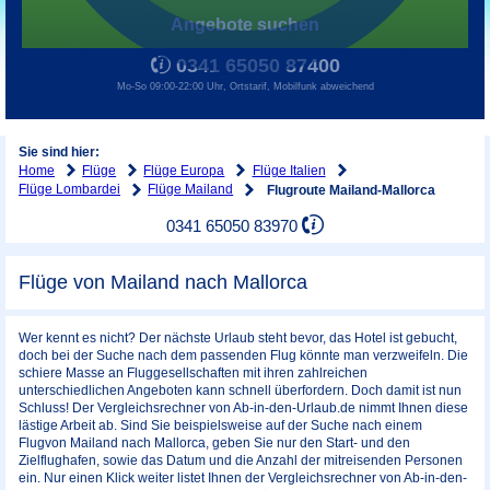
Angebote suchen
0341 65050 87400
Mo-So 09:00-22:00 Uhr, Ortstarif, Mobilfunk abweichend
Sie sind hier:
Home
Flüge
Flüge Europa
Flüge Italien
Flüge Lombardei
Flüge Mailand
Flugroute Mailand-Mallorca
0341 65050 83970
Flüge von Mailand nach Mallorca
Wer kennt es nicht? Der nächste Urlaub steht bevor, das Hotel ist gebucht,
doch bei der Suche nach dem passenden Flug könnte man verzweifeln. Die
schiere Masse an Fluggesellschaften mit ihren zahlreichen
unterschiedlichen Angeboten kann schnell überfordern. Doch damit ist nun
Schluss! Der Vergleichsrechner von Ab-in-den-Urlaub.de nimmt Ihnen diese
lästige Arbeit ab. Sind Sie beispielsweise auf der Suche nach einem
Flugvon Mailand nach Mallorca, geben Sie nur den Start- und den
Zielflughafen, sowie das Datum und die Anzahl der mitreisenden Personen
ein. Nur einen Klick weiter listet Ihnen der Vergleichsrechner von Ab-in-den-