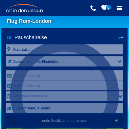
0
Flug Rom-London
Deutschland - alle Flughäfen
Früheste Anreise
Späteste Abreise
Reisedauer (beliebig)
mehr Suchkriterien anzeigen