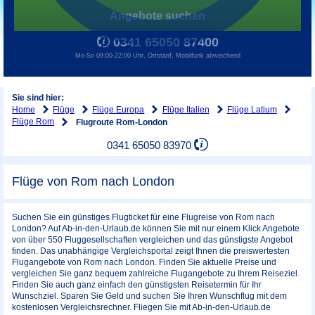
Angebote suchen
0341 65050 87400
Mo-So 09:00-22:00 Uhr, Ortstarif, Mobilfunk abweichend
Sie sind hier:
Home
Flüge
Flüge Europa
Flüge Italien
Flüge Latium
Flüge Rom
Flugroute Rom-London
0341 65050 83970
Flüge von Rom nach London
Suchen Sie ein günstiges Flugticket für eine Flugreise von Rom nach
London? Auf Ab-in-den-Urlaub.de können Sie mit nur einem Klick Angebote
von über 550 Fluggesellschaften vergleichen und das günstigste Angebot
finden. Das unabhängige Vergleichsportal zeigt Ihnen die preiswertesten
Flugangebote von Rom nach London. Finden Sie aktuelle Preise und
vergleichen Sie ganz bequem zahlreiche Flugangebote zu Ihrem Reiseziel.
Finden Sie auch ganz einfach den günstigsten Reisetermin für Ihr
Wunschziel. Sparen Sie Geld und suchen Sie Ihren Wunschflug mit dem
kostenlosen Vergleichsrechner. Fliegen Sie mit Ab-in-den-Urlaub.de