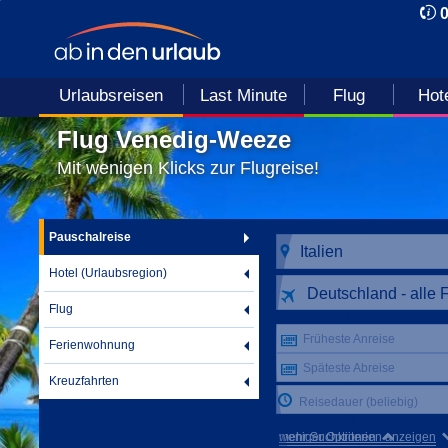
Urlaubsreisen
Last Minute
Flug
Hot
Flug Venedig-Weeze
Mit wenigen Klicks zur Flugreise!
Pauschalreise
Hotel (Urlaubsregion)
Deutschland - alle 
Flug
Früheste Anreise
Ferienwohnung
Späteste Abreise
Kreuzfahrten
Reisedauer (beliebig)
mehr Suchkriterien anzeigen
weniger Optionen