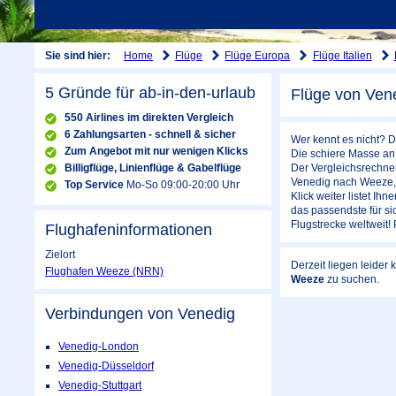
Home
Flüge
Flüge Europa
Flüge Italien
Sie sind hier:
5 Gründe für ab-in-den-urlaub
Flüge von Ven
550 Airlines im direkten Vergleich
6 Zahlungsarten - schnell & sicher
Wer kennt es nicht? D
Zum Angebot mit nur wenigen Klicks
Die schiere Masse an 
Billigflüge, Linienflüge & Gabelflüge
Der Vergleichsrechner
Venedig nach Weeze, 
Top Service
Mo-So 09:00-20:00 Uhr
Klick weiter listet I
das passendste für si
Flugstrecke weltweit!
Flughafeninformationen
Zielort
Derzeit liegen leider
Flughafen Weeze (NRN)
Weeze
zu suchen.
Verbindungen von Venedig
Venedig-London
Venedig-Düsseldorf
Venedig-Stuttgart