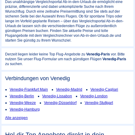
Das unabhängige Vergleichsportal Ab-in-den-Urlaub.de ermöglicht eine
präzise, differenzierte und dabei unkomplizierte Suche nach Ihrem
Wunschflug. Durch eine zeitnahe Preisermittlung sind Sie stets auf der
sicheren Seite bei der Auswahl Ihres Fluges. Ob für spontane Trips oder
lange im Vorfeld geplante Reisen – über das Vergleichsportal Ab-in-den-
Urlaub.de lassen sich die verschiedensten Flüge zu außerordentlich
günstigen Preisen buchen. Finden Sie aktuelle Preise und tolle
Flugangebote mit dem Vergleichsrechner von Ab-in-den-Urlaub.de und
starten Sie günstig zu Ihrem Wunschziel.
Derzeit liegen leider keine Top Flug-Angebote zu
Venedig-Paris
vor. Bitte
nutzen Sie unser Flug-Formular um nach günstigen Flügen
Venedig-Paris
zu suchen.
Verbindungen von Venedig
Venedig-Frankfurt Main
Venedig-Madrid
Venedig-Cagliari
Venedig-Berlin
Venedig-Lissabon
Venedig-London
Venedig-Weeze
Venedig-Düsseldorf
Venedig-Stuttgart
Venedig-Hamburg
Alle anzeigen
Hol dir Top Angebote direkt in dein