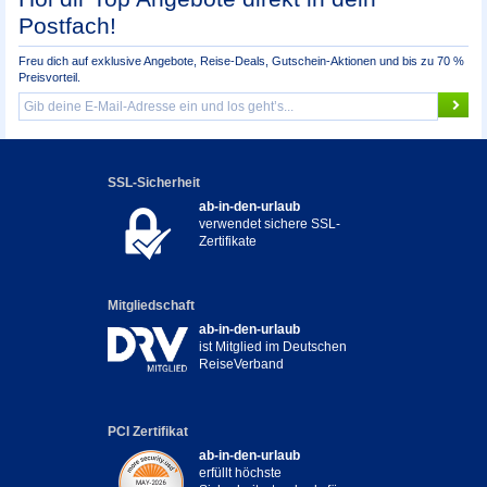
Postfach!
Freu dich auf exklusive Angebote, Reise-Deals, Gutschein-Aktionen und bis zu 70 %
Preisvorteil.
SSL-Sicherheit
ab-in-den-urlaub
verwendet sichere SSL-
Zertifikate
Mitgliedschaft
ab-in-den-urlaub
ist Mitglied im Deutschen
ReiseVerband
PCI Zertifikat
ab-in-den-urlaub
erfüllt höchste