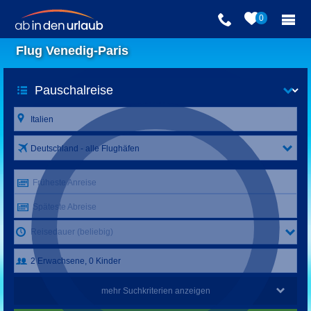
0
Flug Venedig-Paris
Deutschland - alle Flughäfen
Früheste Anreise
Späteste Abreise
Reisedauer (beliebig)
mehr Suchkriterien anzeigen