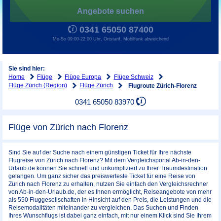
Angebote suchen
0341 65050 87400
Mo-So 09:00-22:00 Uhr, Ortstarif, Mobilfunk abweichend
Sie sind hier:
Home
Flüge
Flüge Europa
Flüge Schweiz
Flüge Zürich (Region)
Flüge Zürich
Flugroute Zürich-Florenz
0341 65050 83970
Flüge von Zürich nach Florenz
Sind Sie auf der Suche nach einem günstigen Ticket für Ihre nächste
Flugreise von Zürich nach Florenz? Mit dem Vergleichsportal Ab-in-den-
Urlaub.de können Sie schnell und unkompliziert zu Ihrer Traumdestination
gelangen. Um ganz sicher das preiswerteste Ticket für eine Reise von
Zürich nach Florenz zu erhalten, nutzen Sie einfach den Vergleichsrechner
von Ab-in-den-Urlaub.de, der es Ihnen ermöglicht, Reiseangebote von mehr
als 550 Fluggesellschaften in Hinsicht auf den Preis, die Leistungen und die
Reisemodalitäten miteinander zu vergleichen. Das Suchen und Finden
Ihres Wunschflugs ist dabei ganz einfach, mit nur einem Klick sind Sie Ihrem