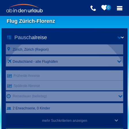
0
Flug Zürich-Florenz
Deutschland - alle Flughäfen
Früheste Anreise
Späteste Abreise
Reisedauer (beliebig)
mehr Suchkriterien anzeigen