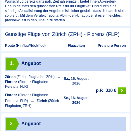
Wunschflug bereits ganz nah. Zeitnah ermittelt, bietet Ihnen Ab-in-den-
Urlaub.de stets den günstigsten Preis für Ihr Flugticket. Und durch eine
ständige Aktualisierung der Angebote ist sicher gestellt, dass dies auch stets
so bleibt. Mit dem Vergleichsportal Ab-in-den-Urlaub.de ist es ein leichtes,
preisbewusst in den Urlaub zu starten.
Günstige Flüge von Zürich (ZRH) - Florenz (FLR)
Preis pro Person
Route (Hinflug/Rückflug)
Flugzeiten
1.
Angebot
Zürich
(Zürich Flughafen, ZRH)
Sa., 15. August
Florenz
(Florenz Flughafen
2026
Peretola, FLR)
p.P.
318 €
Florenz
(Florenz Flughafen
So., 16. August
Peretola, FLR)
Zürich
(Zürich
2026
Flughafen, ZRH)
2.
Angebot