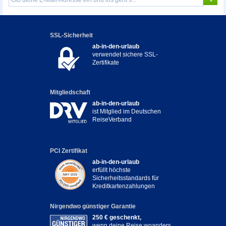
SSL-Sicherheit
ab-in-den-urlaub
verwendet sichere SSL-
Zertifikate
Mitgliedschaft
ab-in-den-urlaub
ist Mitglied im Deutschen
ReiseVerband
PCI Zertifikat
ab-in-den-urlaub
erfüllt höchste
Sicherheitsstandards für
Kreditkartenzahlungen
Nirgendwo günstiger Garantie
250 € geschenkt,
wenn deine Reise woanders