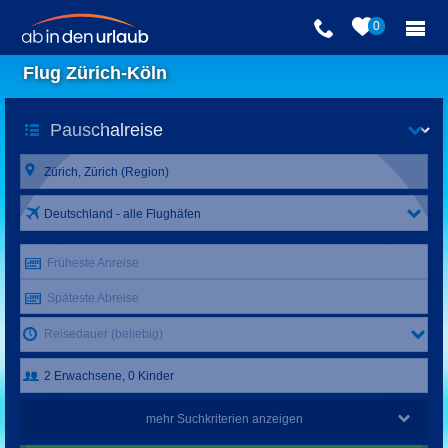
0
Flug Zürich-Köln
Deutschland - alle Flughäfen
Früheste Anreise
Späteste Abreise
Reisedauer (beliebig)
mehr Suchkriterien anzeigen