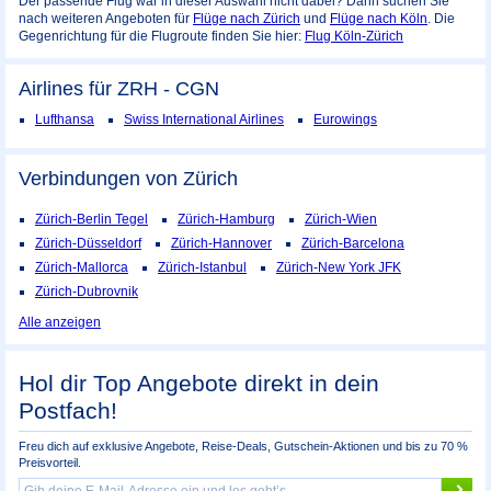
Der passende Flug war in dieser Auswahl nicht dabei? Dann suchen Sie
nach weiteren Angeboten für
Flüge nach Zürich
und
Flüge nach Köln
. Die
Gegenrichtung für die Flugroute finden Sie hier:
Flug Köln-Zürich
Airlines für ZRH - CGN
Lufthansa
Swiss International Airlines
Eurowings
Verbindungen von Zürich
Zürich-Berlin Tegel
Zürich-Hamburg
Zürich-Wien
Zürich-Düsseldorf
Zürich-Hannover
Zürich-Barcelona
Zürich-Mallorca
Zürich-Istanbul
Zürich-New York JFK
Zürich-Dubrovnik
Alle anzeigen
Hol dir Top Angebote direkt in dein
Postfach!
Freu dich auf exklusive Angebote, Reise-Deals, Gutschein-Aktionen und bis zu 70 %
Preisvorteil.