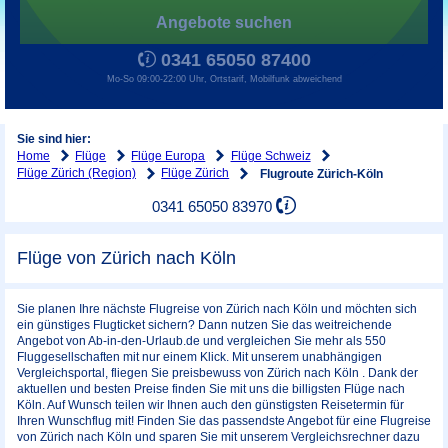
Angebote suchen
0341 65050 87400
Mo-So 09:00-22:00 Uhr, Ortstarif, Mobilfunk abweichend
Sie sind hier:
Home
Flüge
Flüge Europa
Flüge Schweiz
Flüge Zürich (Region)
Flüge Zürich
Flugroute Zürich-Köln
0341 65050 83970
Flüge von Zürich nach Köln
Sie planen Ihre nächste Flugreise von Zürich nach Köln und möchten sich
ein günstiges Flugticket sichern? Dann nutzen Sie das weitreichende
Angebot von Ab-in-den-Urlaub.de und vergleichen Sie mehr als 550
Fluggesellschaften mit nur einem Klick. Mit unserem unabhängigen
Vergleichsportal, fliegen Sie preisbewuss von Zürich nach Köln . Dank der
aktuellen und besten Preise finden Sie mit uns die billigsten Flüge nach
Köln. Auf Wunsch teilen wir Ihnen auch den günstigsten Reisetermin für
Ihren Wunschflug mit! Finden Sie das passendste Angebot für eine Flugreise
von Zürich nach Köln und sparen Sie mit unserem Vergleichsrechner dazu