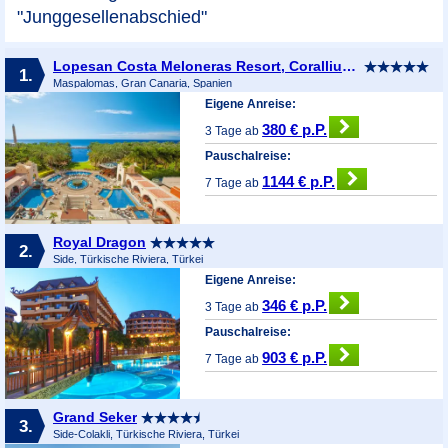
"Junggesellenabschied"
Lopesan Costa Meloneras Resort, Corallium Spa & Casino
1.
Maspalomas, Gran Canaria, Spanien
Eigene Anreise:
380 € p.P.
3 Tage ab
Pauschalreise:
1144 € p.P.
7 Tage ab
Royal Dragon
2.
Side, Türkische Riviera, Türkei
Eigene Anreise:
346 € p.P.
3 Tage ab
Pauschalreise:
903 € p.P.
7 Tage ab
Grand Seker
3.
Side-Colakli, Türkische Riviera, Türkei