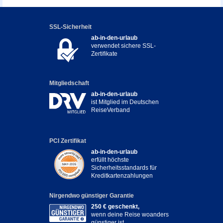
SSL-Sicherheit
ab-in-den-urlaub
verwendet sichere SSL-
Zertifikate
Mitgliedschaft
ab-in-den-urlaub
ist Mitglied im Deutschen
ReiseVerband
PCI Zertifikat
ab-in-den-urlaub
erfüllt höchste
Sicherheitsstandards für
Kreditkartenzahlungen
Nirgendwo günstiger Garantie
250 € geschenkt,
wenn deine Reise woanders
günstiger ist