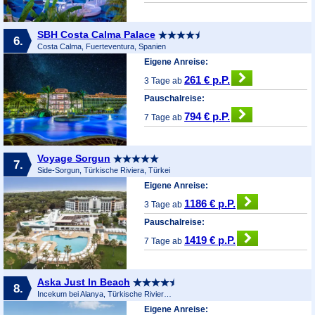
SBH Costa Calma Palace
6.
Costa Calma, Fuerteventura, Spanien
Eigene Anreise:
261 € p.P.
3 Tage ab
Pauschalreise:
794 € p.P.
7 Tage ab
Voyage Sorgun
7.
Side-Sorgun, Türkische Riviera, Türkei
Eigene Anreise:
1186 € p.P.
3 Tage ab
Pauschalreise:
1419 € p.P.
7 Tage ab
Aska Just In Beach
8.
Incekum bei Alanya, Türkische Riviera, Türkei
Eigene Anreise: