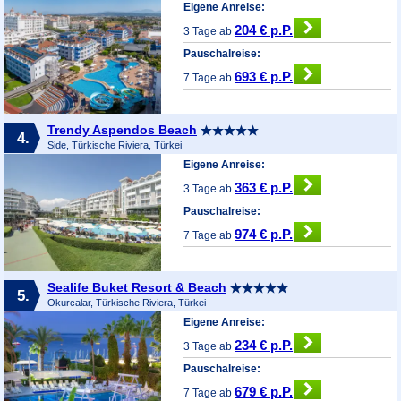
Eigene Anreise:
204 € p.P.
3 Tage ab
Pauschalreise:
693 € p.P.
7 Tage ab
Trendy Aspendos Beach
4.
Side, Türkische Riviera, Türkei
Eigene Anreise:
363 € p.P.
3 Tage ab
Pauschalreise:
974 € p.P.
7 Tage ab
Sealife Buket Resort & Beach
5.
Okurcalar, Türkische Riviera, Türkei
Eigene Anreise:
234 € p.P.
3 Tage ab
Pauschalreise:
679 € p.P.
7 Tage ab