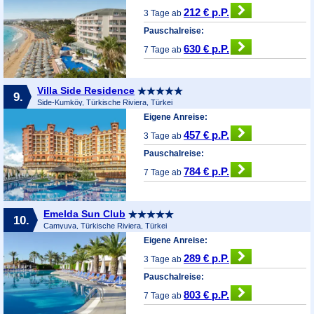
212 € p.P.
3 Tage ab
Pauschalreise:
630 € p.P.
7 Tage ab
Villa Side Residence
9.
Side-Kumköy, Türkische Riviera, Türkei
Eigene Anreise:
457 € p.P.
3 Tage ab
Pauschalreise:
784 € p.P.
7 Tage ab
Emelda Sun Club
10.
Camyuva, Türkische Riviera, Türkei
Eigene Anreise:
289 € p.P.
3 Tage ab
Pauschalreise:
803 € p.P.
7 Tage ab