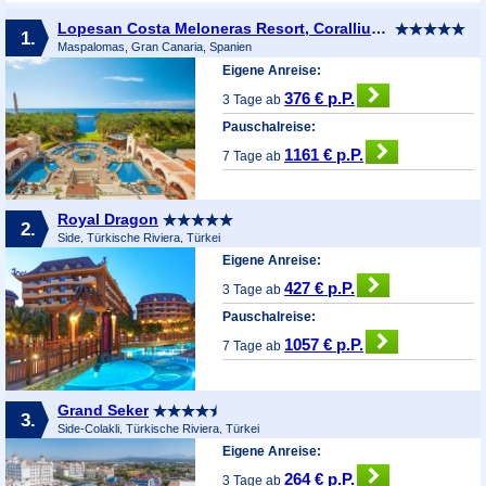
Lopesan Costa Meloneras Resort, Corallium Spa & Casino
1.
Maspalomas, Gran Canaria, Spanien
Eigene Anreise:
376 € p.P.
3 Tage ab
Pauschalreise:
1161 € p.P.
7 Tage ab
Royal Dragon
2.
Side, Türkische Riviera, Türkei
Eigene Anreise:
427 € p.P.
3 Tage ab
Pauschalreise:
1057 € p.P.
7 Tage ab
Grand Seker
3.
Side-Colakli, Türkische Riviera, Türkei
Eigene Anreise:
264 € p.P.
3 Tage ab