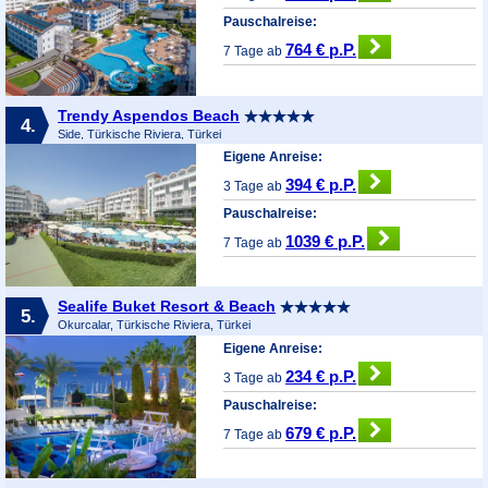
Pauschalreise:
764 € p.P.
7 Tage ab
Trendy Aspendos Beach
4.
Side, Türkische Riviera, Türkei
Eigene Anreise:
394 € p.P.
3 Tage ab
Pauschalreise:
1039 € p.P.
7 Tage ab
Sealife Buket Resort & Beach
5.
Okurcalar, Türkische Riviera, Türkei
Eigene Anreise:
234 € p.P.
3 Tage ab
Pauschalreise:
679 € p.P.
7 Tage ab