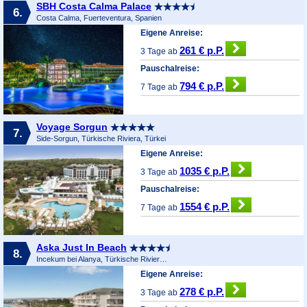
SBH Costa Calma Palace
6.
Costa Calma, Fuerteventura, Spanien
Eigene Anreise:
261 € p.P.
3 Tage ab
Pauschalreise:
794 € p.P.
7 Tage ab
Voyage Sorgun
7.
Side-Sorgun, Türkische Riviera, Türkei
Eigene Anreise:
1035 € p.P.
3 Tage ab
Pauschalreise:
1554 € p.P.
7 Tage ab
Aska Just In Beach
8.
Incekum bei Alanya, Türkische Riviera, Türkei
Eigene Anreise:
278 € p.P.
3 Tage ab