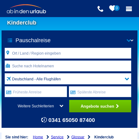
0
Kinderclub
Deutschland - Alle Flughäfen
Früheste Anreise
Späteste Abreise
Angebote suchen
Weitere Suchkriterien
0341 65050 87400
Home
Service
Glossar
Sie sind hier:
Kinderclub