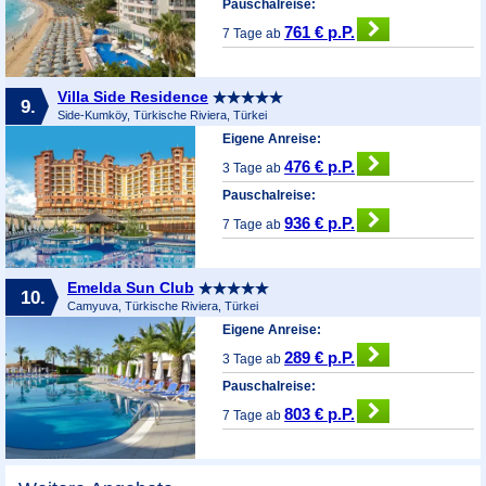
Pauschalreise:
761 € p.P.
7 Tage ab
Villa Side Residence
9.
Side-Kumköy, Türkische Riviera, Türkei
Eigene Anreise:
476 € p.P.
3 Tage ab
Pauschalreise:
936 € p.P.
7 Tage ab
Emelda Sun Club
10.
Camyuva, Türkische Riviera, Türkei
Eigene Anreise:
289 € p.P.
3 Tage ab
Pauschalreise:
803 € p.P.
7 Tage ab