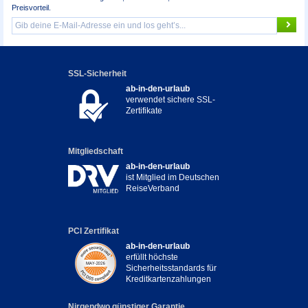
Preisvorteil.
SSL-Sicherheit
ab-in-den-urlaub
verwendet sichere SSL-
Zertifikate
Mitgliedschaft
ab-in-den-urlaub
ist Mitglied im Deutschen
ReiseVerband
PCI Zertifikat
ab-in-den-urlaub
erfüllt höchste
Sicherheitsstandards für
Kreditkartenzahlungen
Nirgendwo günstiger Garantie