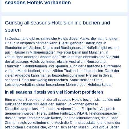
seasons Hotels vorhanden
Günstig all seasons Hotels online buchen und
sparen
In Deutschland gibt es zahlreiche Hotels dieser Marke, die man für einen
Urlaub in Anspruch nehmen kann. Hierzu gehören Unterkünfte in
Standorten wie Aachen, Neuss und Barsinghausen. Natürlich gibt es aber
auch Häuser in Millionenstädten, wie etwa Berlin und München. In
zahlreichen anderen Ländern der Erde kann man ebenfalls eine Vielzahl
der all seasons Hotels vorfinden, etwa in Australien, Neuseeland,
Frankreich, Großbritannien und Spanien. Auch der asiatische Raum wurde
von der Marke bedient, hierzu zählen Thailand und Indonesien. Dank der
vielen Angebote kann man zu besonders günstigen Preisen in den all
seasons Hotels hochwertig übernachten. Somit stellt das Preis-
Leistungsverhältnis einen besonderen Mehrwert der Hotelmarke dar.
In all seasons Hotels von viel Komfort profitieren
Eine weitere Besonderheit der all seasons Hotels bezieht sich auf die gute
Kalkulationsbasis für Gäste der Häuser. So können gewisse
Dienstleistungen kostenfrei oder zu einem fairen Festpreis in Anspruch
genommen werden. Hierzu zählen Frühstück, WLAN, Telefongespräche in
das deutsche Festnetz sowie Kaffee, Tee und Mineralwasser, die auf den
Zimmern stets vorzufinden sind. Auch die Zimmerausstattung und jene der
öffentlichen Hotelbereiche, können sich sehen lassen. Extra große Betten