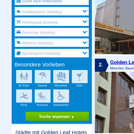
Hotelkategorie (beliebig)
Verpflegung (beliebig)
Zimmertyp (beliebig)
Wellness (beliebig)
Sportangebot (beliebig)
Golden Le
2.
Besondere Vorlieben
München, Bayer
für Kids
Strand
Meerblick
Club
Pool
Rutsche
Barrierefrei
Suche anpassen
Städte mit Golden Leaf Hotels