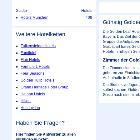
Städte
Hotels
Hotels München
408
Günstig Golde
Die Golden Leaf Hotel
Weitere Hotelketten
Bayern. Das Ziel der 
Gruppe die Aufgaben d
Falkensteiner Hotels
Gast spart bares Geld
Hotels in ruhigen Seit
Familotel
Zimmer der Gold
Flair Hotels
Formule 1 Hotels
Die Zimmer sind mit a
gehören zur Einrichtu
Four Seasons
Aufenthalte in Städte
Golden Tulip Hotels
Die Studios verfügen 
Grand Heritage Hotel Group
selbst kochen. Golden
Helnan Hotels
Gäste nach einem arbe
Hilton
Holiday Inn
Haben Sie Fragen?
Hier finden Sie Antworten zu allen
wichtigen Punkten: