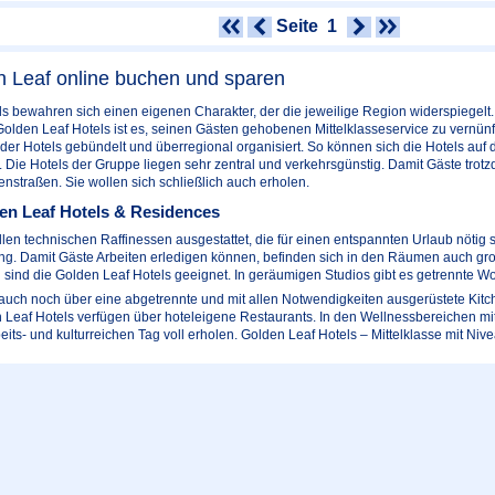
Seite
1
n Leaf online buchen und sparen
s bewahren sich einen eigenen Charakter, der die jeweilige Region widerspiegelt. 
Golden Leaf Hotels ist es, seinen Gästen gehobenen Mittelklasseservice zu vernünf
er Hotels gebündelt und überregional organisiert. So können sich die Hotels auf 
. Die Hotels der Gruppe liegen sehr zentral und verkehrsgünstig. Damit Gäste trot
enstraßen. Sie wollen sich schließlich auch erholen.
en Leaf Hotels & Residences
llen technischen Raffinessen ausgestattet, die für einen entspannten Urlaub nötig 
ng. Damit Gäste Arbeiten erledigen können, befinden sich in den Räumen auch gro
n sind die Golden Leaf Hotels geeignet. In geräumigen Studios gibt es getrennte W
auch noch über eine abgetrennte und mit allen Notwendigkeiten ausgerüstete Kitc
 Leaf Hotels verfügen über hoteleigene Restaurants. In den Wellnessbereichen m
its- und kulturreichen Tag voll erholen. Golden Leaf Hotels – Mittelklasse mit Nive