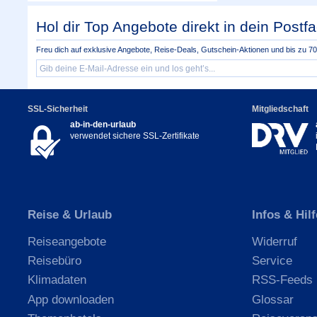
Hol dir Top Angebote direkt in dein Postfa
Freu dich auf exklusive Angebote, Reise-Deals, Gutschein-Aktionen und bis zu 70 
SSL-Sicherheit
Mitgliedschaft
ab-in-den-urlaub
verwendet sichere SSL-Zertifikate
Reise & Urlaub
Infos & Hilf
Reiseangebote
Widerruf
Reisebüro
Service
Klimadaten
RSS-Feeds
App downloaden
Glossar