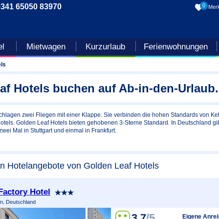
0341 65050 83970
0
Merk
el
Mietwagen
Kurzurlaub
Ferienwohnungen
ls
af Hotels buchen auf Ab-in-den-Urlaub
hlagen zwei Fliegen mit einer Klappe. Sie verbinden die hohen Standards von Ke
Hotels. Golden Leaf Hotels bieten gehobenen 3-Sterne Standard. In Deutschland g
wei Mal in Stuttgart und einmal in Frankfurt.
en Hotelangebote von Golden Leaf Hotels
Factory Hotel
n, Deutschland
3.7
/5
Eigene Anrei