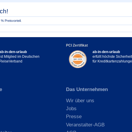
ch!
% Preisvorteil.
PCI Zertifikat
ab-in-den-urlaub
ab-in-den-urlaub
ist Mitglied im Deutschen
erfüllt höchste Sicherhe
ReiseVerband
für Kreditkartenzahlung
e
Das Unternehmen
Wir über uns
Jobs
Presse
Veranstalter-AGB