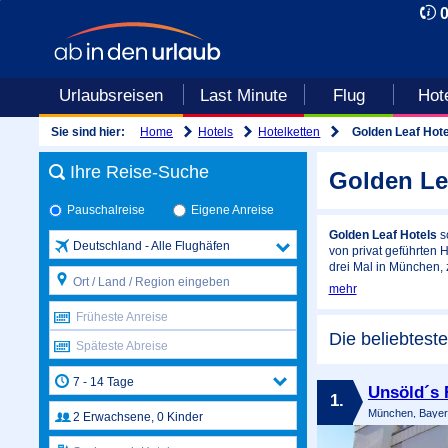
Urlaubsreisen
Last Minute
Flug
Hot
Home
Hotels
Hotelketten
Sie sind hier:
Golden Leaf Hote
Ihre Reise-Suche
Golden Le
Pauschalreise
Eigene Anreise
Golden Leaf Hotels
sc
Deutschland - Alle Flughäfen
von privat geführten 
drei Mal in München, z
mehr
Früheste Anreise
Die beliebtest
Späteste Abreise
Unsöld´s 
1.
München, Bayer