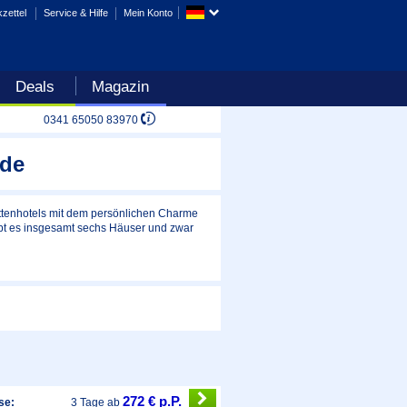
zettel
Service & Hilfe
Mein Konto
Deals
Magazin
0341 65050 83970
.de
ttenhotels mit dem persönlichen Charme
ibt es insgesamt sechs Häuser und zwar
272 € p.P.
se:
3 Tage ab