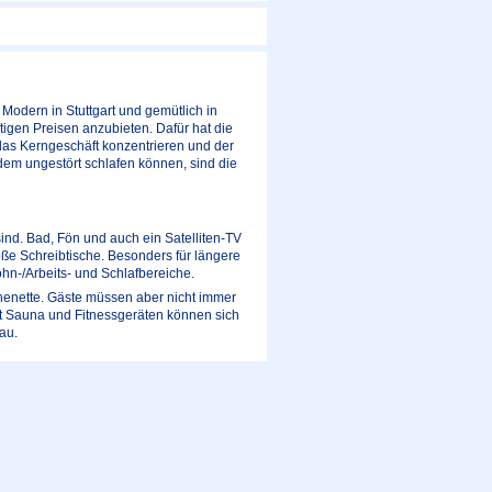
Modern in Stuttgart und gemütlich in
tigen Preisen anzubieten. Dafür hat die
das Kerngeschäft konzentrieren und der
zdem ungestört schlafen können, sind die
sind. Bad, Fön und auch ein Satelliten-TV
ße Schreibtische. Besonders für längere
ohn-/Arbeits- und Schlafbereiche.
henette. Gäste müssen aber nicht immer
it Sauna und Fitnessgeräten können sich
au.