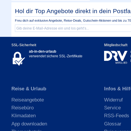
Hol dir Top Angebote direkt in dein Postfa
Freu dich auf exklusive Angebote, Reise-Deals, Gutschein-Aktionen und bis zu 70 
SSL-Sicherheit
Mitgliedschaft
ab-in-den-urlaub
verwendet sichere SSL-Zertifikate
Reise & Urlaub
Infos & Hilf
Reiseangebote
Widerruf
Reisebüro
Service
Klimadaten
RSS-Feeds
App downloaden
Glossar