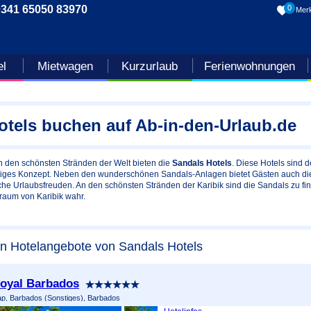
0341 65050 83970
0
Merk
el
Mietwagen
Kurzurlaub
Ferienwohnungen
otels buchen auf Ab-in-den-Urlaub.de
n den schönsten Stränden der Welt bieten die
Sandals Hotels
. Diese Hotels sind d
tiges Konzept. Neben den wunderschönen Sandals-Anlagen bietet Gästen auch di
che Urlaubsfreuden. An den schönsten Stränden der Karibik sind die Sandals zu fi
Traum von Karibik wahr.
en Hotelangebote von Sandals Hotels
oyal Barbados
p, Barbados (Sonstiges), Barbados