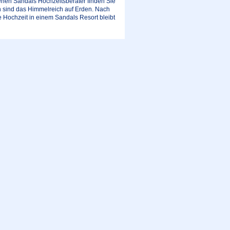
nen Sandals Hochzeitsberater finden Sie
n sind das Himmelreich auf Erden. Nach
e Hochzeit in einem Sandals Resort bleibt