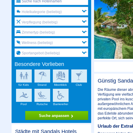
Hotelkategorie (beliebig)
Verpflegung (beliebig)
Zimmertyp (beliebig)
Wellness (beliebig)
Sportangebot (beliebig)
Besondere Vorlieben
Günstig Sandal
für Kids
Strand
Meerblick
Club
Die Räume dieser abs
Verfügung wie vielfac
privaten Pool ins kus
außergewöhnlichen Ab
Pool
Rutsche
Barrierefrei
mit europäischem Fla
das Edelste abrunden.
Suche anpassen
perfekte Ort, sich se
Urlaub der Extra
Städte mit Sandals Hotels