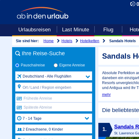
Urlaubsreisen
Last Minute
Flug
Hot
Home
Hotels
Hotelketten
Sie sind hier:
Sandals Hotels
Ihre Reise-Suche
Sandals H
Pauschalreise
Eigene Anreise
Absolute Perfektion a
Deutschland - Alle Flughäfen
daneben ein einzigar
Resorts unvergleichli
und Antigua wird Ihr 
mehr
Früheste Anreise
Späteste Abreise
Die beliebtest
Sandals R
1.
St. Lawrence Ga