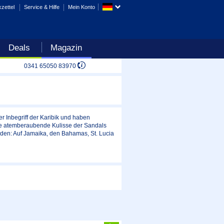
zettel
Service & Hilfe
Mein Konto
Deals
Magazin
0341 65050 83970
er Inbegriff der Karibik und haben
e atemberaubende Kulisse der Sandals
nden: Auf Jamaika, den Bahamas, St. Lucia