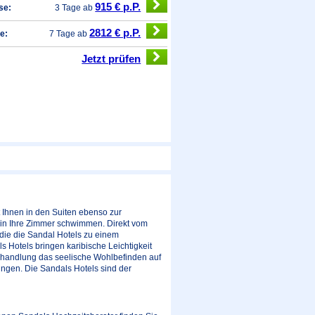
915 € p.P.
se:
3 Tage ab
2812 € p.P.
e:
7 Tage ab
Jetzt prüfen
 Ihnen in den Suiten ebenso zur
n in Ihre Zimmer schwimmen. Direkt vom
 die die Sandal Hotels zu einem
Hotels bringen karibische Leichtigkeit
ehandlung das seelische Wohlbefinden auf
ungen. Die Sandals Hotels sind der