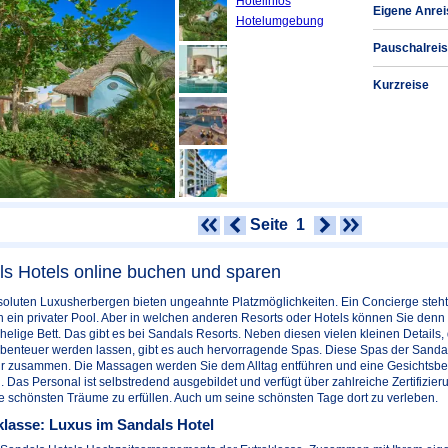
Hotelinfos
Eigene Anrei
Hotelumgebung
Pauschalreis
Kurzreise
Seite
1
s Hotels online buchen und sparen
oluten Luxusherbergen bieten ungeahnte Platzmöglichkeiten. Ein Concierge steht
h ein privater Pool. Aber in welchen anderen Resorts oder Hotels können Sie den
chelige Bett. Das gibt es bei Sandals Resorts. Neben diesen vielen kleinen Details,
enteuer werden lassen, gibt es auch hervorragende Spas. Diese Spas der Sandals 
ir zusammen. Die Massagen werden Sie dem Alltag entführen und eine Gesichtsb
 Das Personal ist selbstredend ausgebildet und verfügt über zahlreiche Zertifizier
ine schönsten Träume zu erfüllen. Auch um seine schönsten Tage dort zu verleben.
klasse: Luxus im Sandals Hotel