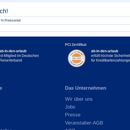
ch!
% Preisvorteil.
PCI Zertifikat
ab-in-den-urlaub
ab-in-den-urlaub
ist Mitglied im Deutschen
erfüllt höchste Sicherhe
ReiseVerband
für Kreditkartenzahlung
e
Das Unternehmen
Wir über uns
Jobs
Presse
Veranstalter-AGB