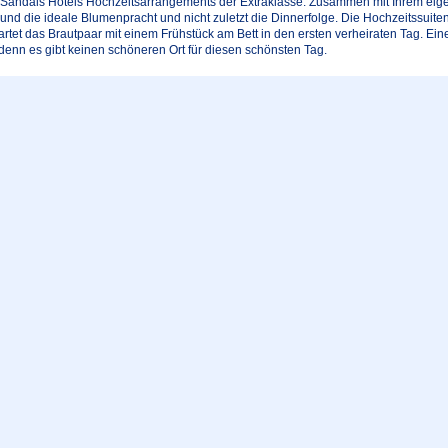
Sandals Hotels Hochzeitsarrangements der Extraklasse. Zusammen mit Ihrem eige
nd die ideale Blumenpracht und nicht zuletzt die Dinnerfolge. Die Hochzeitssuite
artet das Brautpaar mit einem Frühstück am Bett in den ersten verheiraten Tag. Ein
denn es gibt keinen schöneren Ort für diesen schönsten Tag.