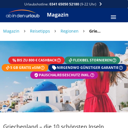
Urlaubshotline:
0341 65050 52180
(9-22 Uhr)
Magazin
×
Magazin
Reisetipps
Regionen
Griechenland – die 10 schönsten Inseln
DEIN SOMMER ZAHLT SICH
AUS
BIS ZU 800 € CASHBACK
FLEXIBEL STORNIEREN
Exklusiv: Nur in der ab in den urlaub App
5 GB GRATIS eSIM
☀️ Bis zu 1.000 € Sommer Cashback
NIRGENDWO GÜNSTIGER GARANTIE
📱 App gratis herunterladen
PAUSCHALREISESCHUTZ INKL.
🧝 Konto anlegen oder einloggen
✅ Sommer Cashback ist automatisch aktiviert
Griechenland – die 10 schönsten Inseln