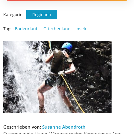
Kategorie:
Regionen
Tags:
Badeurlaub
|
Griechenland
|
Inseln
Geschrieben von:
Susanne Abendroth
Susanne mein Name, Wirrwarr meine Komfortzone. Vor