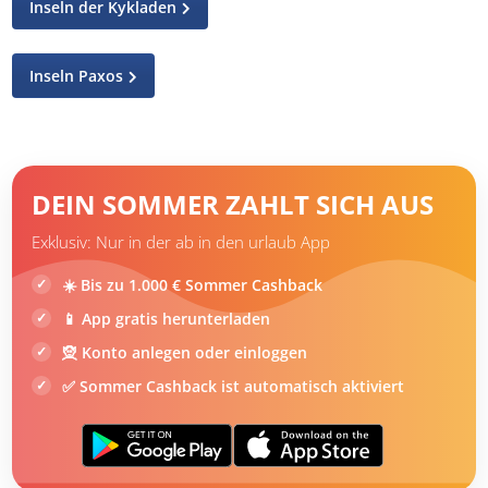
Inseln der Kykladen
Inseln Paxos
DEIN SOMMER ZAHLT SICH AUS
Exklusiv: Nur in der ab in den urlaub App
☀️ Bis zu 1.000 € Sommer Cashback
📱 App gratis herunterladen
🧝 Konto anlegen oder einloggen
✅ Sommer Cashback ist automatisch aktiviert