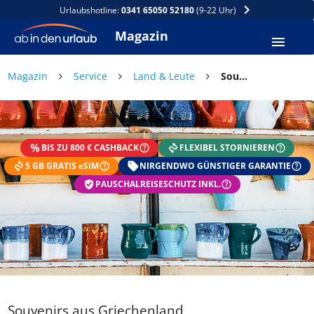
Urlaubshotline:
0341 65050 52180
(9-22 Uhr)
Magazin
×
Magazin
Service
Land & Leute
Souvenirs aus Griechenland
DEIN SOMMER ZAHLT SICH
AUS
BIS ZU 800 € CASHBACK
FLEXIBEL STORNIEREN
Exklusiv: Nur in der ab in den urlaub App
5 GB GRATIS eSIM
☀️ Bis zu 1.000 € Sommer Cashback
NIRGENDWO GÜNSTIGER GARANTIE
📱 App gratis herunterladen
PAUSCHALREISESCHUTZ INKL.
🧝 Konto anlegen oder einloggen
✅ Sommer Cashback ist automatisch aktiviert
Souvenirs aus Griechenland