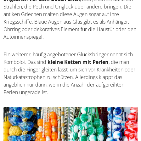
Sehr verbreitet ist „Mati“, das „Blaue Auge“. Es
schützt
angeblich vor dem Bösen Blick
, also jenen
schädlichen Strahlen, die Pech und Unglück über andere
bringen. Die antiken Griechen malten diese Augen sogar
auf ihre Kriegsschiffe. Blaue Augen aus Glas gibt es als
Anhänger, Ohrring oder dekoratives Element für die
Haustür oder den Autoinnenspiegel.
Ein weiterer, häufig angebotener Glücksbringer nennt
sich Komboloi. Das sind
kleine Ketten mit Perlen
, die
man durch die Finger gleiten lässt, um sich vor
Krankheiten oder Naturkatastrophen zu schützen.
Allerdings klappt das angeblich nur dann, wenn die
Anzahl der aufgereihten Perlen ungerade ist.