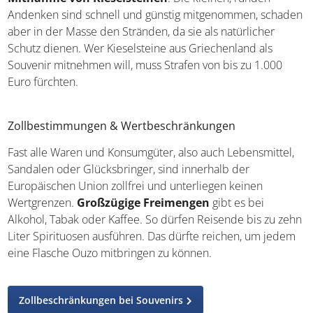
Ähnlich wie in Italien oder in Großbritannien schützt auch
Griechenland seine Strände durch das
Verbot der
Mitnahme von Kieselsteinen
. Die kleinen, runden
Andenken sind schnell und günstig mitgenommen,
schaden aber in der Masse den Stränden, da sie als
natürlicher Schutz dienen. Wer Kieselsteine aus
Griechenland als Souvenir mitnehmen will, muss Strafen
von bis zu 1.000 Euro fürchten.
Zollbestimmungen & Wertbeschränkungen
Fast alle Waren und Konsumgüter, also auch Lebensmittel,
Sandalen oder Glücksbringer, sind innerhalb der
Europäischen Union zollfrei und unterliegen keinen
Wertgrenzen.
Großzügige Freimengen
gibt es bei
Alkohol, Tabak oder Kaffee. So dürfen Reisende bis zu
zehn Liter Spirituosen ausführen. Das dürfte reichen, um
jedem eine Flasche Ouzo mitbringen zu können.