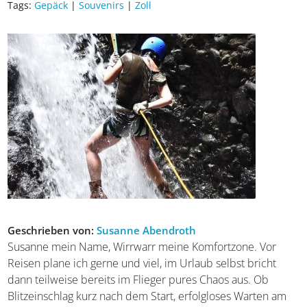
Kategorie:
Land & Leute
Tags:
Gepäck
|
Souvenirs
|
Zoll
Geschrieben von:
Susanne Abendroth
Susanne mein Name, Wirrwarr meine Komfortzone. Vor