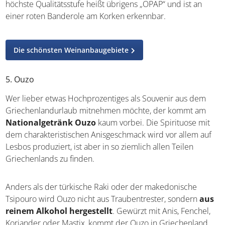
In zahlreichen Weingütern lassen sich
die dortigen
Sorten verköstigen
und bei Gefallen direkt mitnehmen.
Die höchste Qualitätsstufe heißt übrigens „OPAP“ und ist
an einer roten Banderole am Korken erkennbar.
Die schönsten Weinanbaugebiete
5. Ouzo
Wer lieber etwas Hochprozentiges als Souvenir aus dem
Griechenlandurlaub mitnehmen möchte, der kommt am
Nationalgetränk Ouzo
kaum vorbei. Die Spirituose mit
dem charakteristischen Anisgeschmack wird vor allem auf
Lesbos produziert, ist aber in so ziemlich allen Teilen
Griechenlands zu finden.
Anders als der türkische Raki oder der makedonische
Tsipouro wird Ouzo nicht aus Traubentrester, sondern