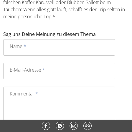
Reisen plane ich gerne und viel, im Urlaub selbst bricht
dann teilweise bereits im Flieger pures Chaos aus. Ob
Blitzeinschlag kurz nach dem Start, erfolgloses Warten am
falschen Koffer-Karussell oder Blubber-Ballett beim
Tauchen: Wenn alles glatt läuft, schafft es der Trip selten
in meine persönliche Top 5.
Sag uns Deine Meinung zu diesem Thema
Name
*
E-Mail-Adresse
*
Kommentar
*