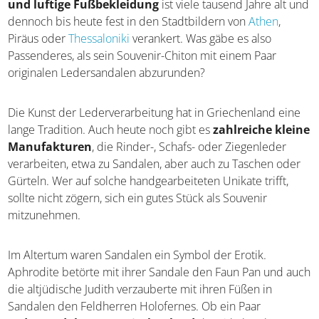
Ein typischer antiker Grieche trug nicht nur den Chiton,
sondern natürlich auch Ledersandalen. Diese
bequeme
und luftige Fußbekleidung
ist viele tausend Jahre alt
und dennoch bis heute fest in den Stadtbildern von
Athen
, Piräus oder
Thessaloniki
verankert. Was gäbe es
also Passenderes, als sein Souvenir-Chiton mit einem Paar
originalen Ledersandalen abzurunden?
Die Kunst der Lederverarbeitung hat in Griechenland
eine lange Tradition. Auch heute noch gibt es
zahlreiche
kleine Manufakturen
, die Rinder-, Schafs- oder
Ziegenleder verarbeiten, etwa zu Sandalen, aber auch zu
Taschen oder Gürteln. Wer auf solche handgearbeiteten
Unikate trifft, sollte nicht zögern, sich ein gutes Stück als
Souvenir mitzunehmen.
Im Altertum waren Sandalen ein Symbol der Erotik.
Aphrodite betörte mit ihrer Sandale den Faun Pan und