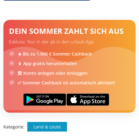
Zollbeschränkungen bei Souvenirs
DEIN SOMMER ZAHLT SICH AUS
Exklusiv: Nur in der ab in den urlaub App
☀️ Bis zu 1.000 € Sommer Cashback
📱 App gratis herunterladen
🧝 Konto anlegen oder einloggen
✅ Sommer Cashback ist automatisch aktiviert