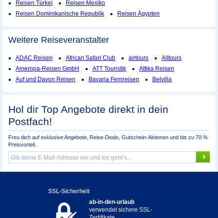
Reisen Türkei
Reisen Mexiko
Reisen Dominikanische Republik
Reisen Ägypten
Weitere Reiseveranstalter
ADAC Reisen
African Safari Club
airtours
Alltours
Ameropa-Reisen GmbH
ATT Touristik
Attika Reisen
Auf und Davon Reisen
Bavaria Fernreisen
Belvilla
Hol dir Top Angebote direkt in dein
Postfach!
Freu dich auf exklusive Angebote, Reise-Deals, Gutschein-Aktionen und bis zu 70 %
Preisvorteil.
SSL-Sicherheit
ab-in-den-urlaub
verwendet sichere SSL-
Zertifikate