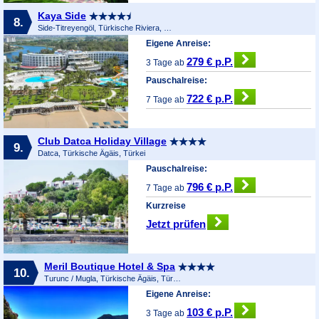
Kaya Side
8.
Side-Titreyengöl, Türkische Riviera, Türkei
Eigene Anreise:
279 € p.P.
3 Tage ab
Pauschalreise:
722 € p.P.
7 Tage ab
Club Datca Holiday Village
9.
Datca, Türkische Ägäis, Türkei
Pauschalreise:
796 € p.P.
7 Tage ab
Kurzreise
Jetzt prüfen
Meril Boutique Hotel & Spa
10.
Turunc / Mugla, Türkische Ägäis, Türkei
Eigene Anreise:
103 € p.P.
3 Tage ab