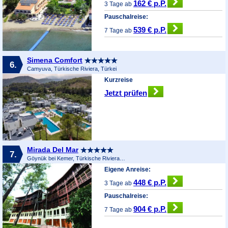
162 € p.P.
3 Tage ab
Pauschalreise:
539 € p.P.
7 Tage ab
Simena Comfort
6.
Camyuva, Türkische Riviera, Türkei
Kurzreise
Jetzt prüfen
Mirada Del Mar
7.
Göynük bei Kemer, Türkische Riviera, Türkei
Eigene Anreise:
448 € p.P.
3 Tage ab
Pauschalreise:
904 € p.P.
7 Tage ab