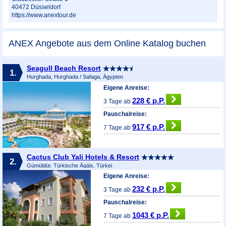
40472
Düsseldorf
https://www.anextour.de
ANEX Angebote aus dem Online Katalog buchen
Seagull Beach Resort
1.
Hurghada, Hurghada / Safaga, Ägypten
Eigene Anreise:
228 € p.P.
3 Tage ab
Pauschalreise:
917 € p.P.
7 Tage ab
Cactus Club Yali Hotels & Resort
2.
Gümüldür, Türkische Ägäis, Türkei
Eigene Anreise:
232 € p.P.
3 Tage ab
Pauschalreise:
1043 € p.P.
7 Tage ab