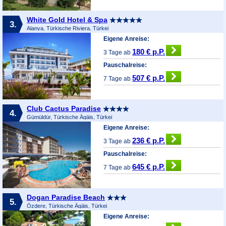
White Gold Hotel & Spa
3.
Alanya, Türkische Riviera, Türkei
Eigene Anreise:
180 € p.P.
3 Tage ab
Pauschalreise:
507 € p.P.
7 Tage ab
Club Cactus Paradise
4.
Gümüldür, Türkische Ägäis, Türkei
Eigene Anreise:
236 € p.P.
3 Tage ab
Pauschalreise:
645 € p.P.
7 Tage ab
Dogan Paradise Beach
5.
Özdere, Türkische Ägäis, Türkei
Eigene Anreise: