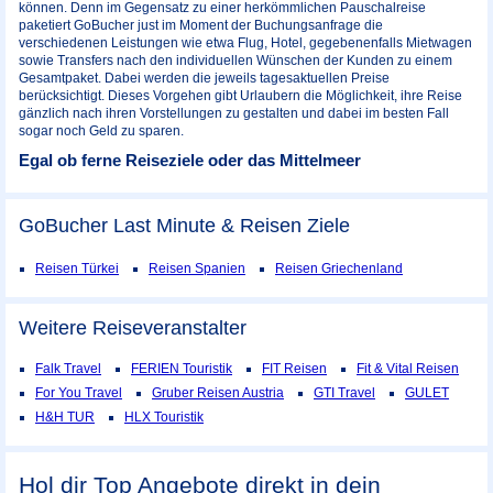
können. Denn im Gegensatz zu einer herkömmlichen Pauschalreise
paketiert GoBucher just im Moment der Buchungsanfrage die
verschiedenen Leistungen wie etwa Flug, Hotel, gegebenenfalls Mietwagen
sowie Transfers nach den individuellen Wünschen der Kunden zu einem
Gesamtpaket. Dabei werden die jeweils tagesaktuellen Preise
berücksichtigt. Dieses Vorgehen gibt Urlaubern die Möglichkeit, ihre Reise
gänzlich nach ihren Vorstellungen zu gestalten und dabei im besten Fall
sogar noch Geld zu sparen.
Egal ob ferne Reiseziele oder das Mittelmeer
GoBucher Last Minute & Reisen Ziele
Reisen Türkei
Reisen Spanien
Reisen Griechenland
Weitere Reiseveranstalter
Falk Travel
FERIEN Touristik
FIT Reisen
Fit & Vital Reisen
For You Travel
Gruber Reisen Austria
GTI Travel
GULET
H&H TUR
HLX Touristik
Hol dir Top Angebote direkt in dein