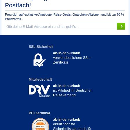
Postfach!
Freu dich auf exklusive Angebote, Reise-Deals, Gutschein-Aktionen und bis zu 70 %
Preisvorteil.
SSL-Sicherheit
ab-in-den-urlaub
verwendet sichere SSL-
Zertifikate
Mitgliedschaft
ab-in-den-urlaub
ist Mitglied im Deutschen
ReiseVerband
PCI Zertifikat
ab-in-den-urlaub
erfüllt höchste
Sicherheitsstandards für