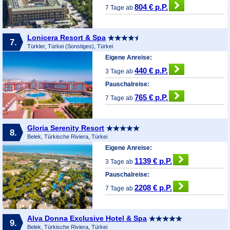
804 € p.P.
7 Tage ab
Lonicera Resort & Spa
7.
Türkler, Türkei (Sonstiges), Türkei
Eigene Anreise:
440 € p.P.
3 Tage ab
Pauschalreise:
765 € p.P.
7 Tage ab
Gloria Serenity Resort
8.
Belek, Türkische Riviera, Türkei
Eigene Anreise:
1139 € p.P.
3 Tage ab
Pauschalreise:
2208 € p.P.
7 Tage ab
Alva Donna Exclusive Hotel & Spa
9.
Belek, Türkische Riviera, Türkei