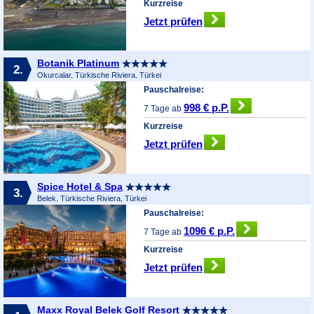
Kurzreise
Jetzt prüfen
Botanik Platinum
2.
Okurcalar, Türkische Riviera, Türkei
Pauschalreise:
998 € p.P.
7 Tage ab
Kurzreise
Jetzt prüfen
Spice Hotel & Spa
3.
Belek, Türkische Riviera, Türkei
Pauschalreise:
1096 € p.P.
7 Tage ab
Kurzreise
Jetzt prüfen
Maxx Royal Belek Golf Resort