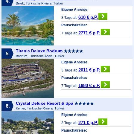
4.
Belek, Türkische Riviera, Türkei
Eigene Anreise:
618 € p.P.
3 Tage ab
Pauschalreise:
2771 € p.P.
7 Tage ab
Titanic Deluxe Bodrum
5.
Bodrum, Türkische Ägäis, Türkei
Eigene Anreise:
2011 € p.P.
3 Tage ab
Pauschalreise:
1680 € p.P.
7 Tage ab
Crystal Deluxe Resort & Spa
6.
Kemer, Türkische Riviera, Türkei
Eigene Anreise:
271 € p.P.
3 Tage ab
Pauschalreise: