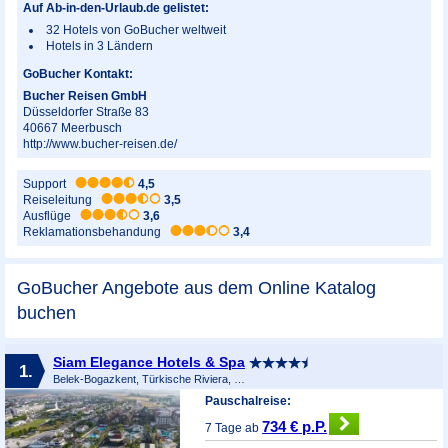
Auf Ab-in-den-Urlaub.de gelistet:
32 Hotels von GoBucher weltweit
Hotels in 3 Ländern
GoBucher Kontakt:
Bucher Reisen GmbH
Düsseldorfer Straße 83
40667
Meerbusch
http://www.bucher-reisen.de/
Support
4,5
Reiseleitung
3,5
Ausflüge
3,6
Reklamationsbehandung
3,4
GoBucher Angebote aus dem Online Katalog
buchen
Siam Elegance Hotels & Spa
1.
Belek-Bogazkent, Türkische Riviera, Türkei
Pauschalreise:
734 € p.P.
7 Tage ab